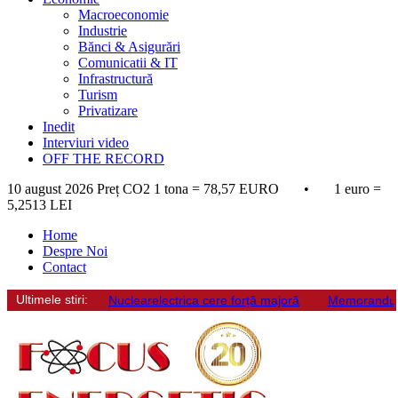
Macroeconomie
Industrie
Bănci & Asigurări
Comunicatii & IT
Infrastructură
Turism
Privatizare
Inedit
Interviuri video
OFF THE RECORD
10 august 2026
Preț CO2 1 tona = 78,57 EURO • 1 euro =
5,2513 LEI
Home
Despre Noi
Contact
Ultimele stiri:
Nuclearelectrica cere forță majoră
Memorandum