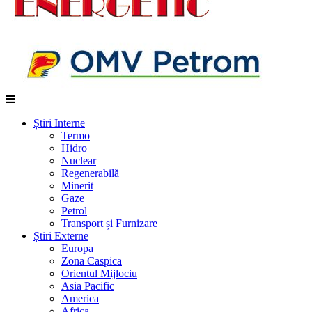
Știri Interne
Termo
Hidro
Nuclear
Regenerabilă
Minerit
Gaze
Petrol
Transport și Furnizare
Știri Externe
Europa
Zona Caspica
Orientul Mijlociu
Asia Pacific
America
Africa