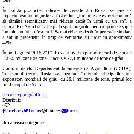
tone.
În pofida producţiei ridicate de cereale din Rusia, se pare că
impactul asupra preţurilor a fost redus.
„
Preţurile de export continuă
să rămână semnificativ mai ridicate decât în urmă cu un an
”
, a
estimat RusAgroTrans. Pe piaţa spot, preţurile medii în primele şapte
luni ale anului au fost cu 11% mai ridicate decât în perioada similară
a anului precedent, în timp ce veniturile au urcat cu aproximativ
42%.
În anul agricol 2016/2017, Rusia a avut exporturi record de cereale
– 35,5 milioane de tone – inclusiv 27,1 milioane de tone de grâu.
Conform datelor Departamentului american al Agriculturii (USDA),
în sezonul trecut, Rusia s-a menţinut în topul principalilor trei
exportatori mondiali de grâu, cu 28,1 milioane de tone, primul loc
fiind ocupat de SUA.
cereale
export
grâu
Rusia
Distribuie
0
Facebook
Twitter
Pinterest
Email
din aceeasi categorie