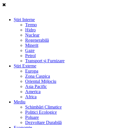
Știri Interne
Termo
Hidro
Nuclear
Regenerabilă
Minerit
Gaze
Petrol
Transport și Furnizare
Știri Externe
Europa
Zona Caspica
Orientul Mijlociu
Asia Pacific
America
Africa
Mediu
Schimbări Climatice
Politici Ecologice
Poluare
Dezvoltare Durabilă
Economie