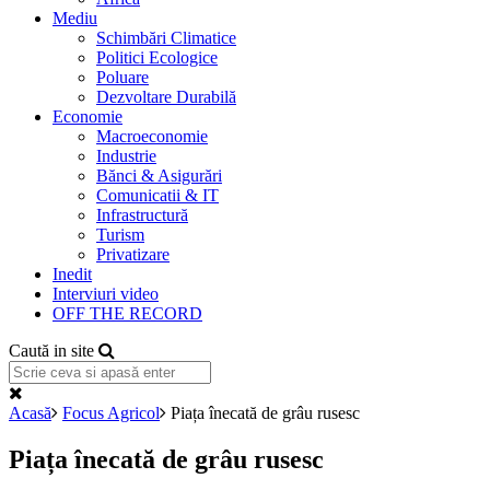
Mediu
Schimbări Climatice
Politici Ecologice
Poluare
Dezvoltare Durabilă
Economie
Macroeconomie
Industrie
Bănci & Asigurări
Comunicatii & IT
Infrastructură
Turism
Privatizare
Inedit
Interviuri video
OFF THE RECORD
Caută in site
Acasă
Focus Agricol
Piața înecată de grâu rusesc
Piața înecată de grâu rusesc