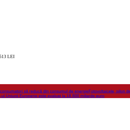
513 LEI
la consumatori să reducă din consumul de energie
Fotovoltaicele, pilon d
-ul Uniunii Europene este evaluat la 18.800 miliarde euro