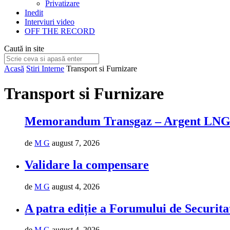
Privatizare
Inedit
Interviuri video
OFF THE RECORD
Caută in site
Acasă
Stiri Interne
Transport si Furnizare
Transport si Furnizare
Memorandum Transgaz – Argent LN
de
M G
august 7, 2026
Validare la compensare
de
M G
august 4, 2026
A patra ediție a Forumului de Securit
de
M G
august 4, 2026