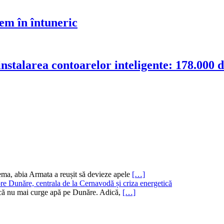
em în întuneric
stalarea contoarelor inteligente: 178.000 de
ema, abia Armata a reușit să devieze apele
[…]
re Dunăre, centrala de la Cernavodă și criza energetică
ru că nu mai curge apă pe Dunăre. Adică,
[…]