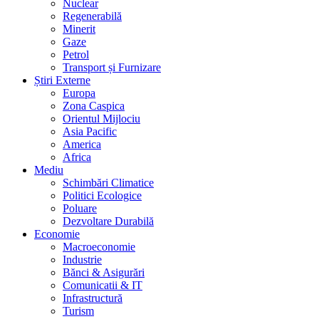
Nuclear
Regenerabilă
Minerit
Gaze
Petrol
Transport și Furnizare
Știri Externe
Europa
Zona Caspica
Orientul Mijlociu
Asia Pacific
America
Africa
Mediu
Schimbări Climatice
Politici Ecologice
Poluare
Dezvoltare Durabilă
Economie
Macroeconomie
Industrie
Bănci & Asigurări
Comunicatii & IT
Infrastructură
Turism