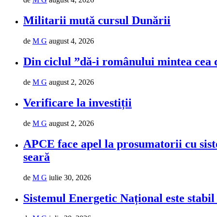
Militarii mută cursul Dunării
de
M G
august 4, 2026
Din ciclul ”dă-i românului mintea cea 
de
M G
august 2, 2026
Verificare la investiții
de
M G
august 2, 2026
APCE face apel la prosumatorii cu siste
seară
de
M G
iulie 30, 2026
Sistemul Energetic Național este stabil 