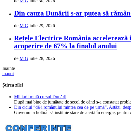
de
M G
iulie 30, 2026
Din cauza Dunării s-ar putea să rămân
de
M G
iulie 29, 2026
Rețele Electrice România accelerează in
acoperire de 67% la finalul anului
de
M G
iulie 28, 2026
Inainte
inapoi
Știrea zilei
Militarii mută cursul Dunării
După mai bine de jumătate de secol de când s-a constatat probl
Din ciclul ”dă-i românului mintea cea de pe urmă”. Astăzi, desp
Guvernul a hotărât să instituie stare de alertă în energie, pent