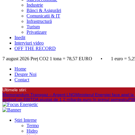
Industrie
Bănci & Asigurări
Comunicatii & IT
Infrastructură
Turism
Privatizare
Inedit
Interviuri video
OFF THE RECORD
7 august 2026
Preț CO2 1 tona = 78,57 EURO • 1 euro = 5,2
Home
Despre Noi
Contact
Ultimele stiri:
Memorandum Transgaz – Argent LNG
Ministerul Energiei face apel 
realizat un EBITDA ajustat de 1,2 miliarde euro în primul semestru
PIB
Știri Interne
Termo
Hidro