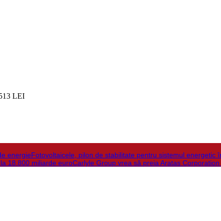
513 LEI
de energie
Fotovoltaicele, pilon de stabilitate pentru sistemul energetic 
 la 18.800 miliarde euro
Carlyle Group vrea să preia Aratas Corporation