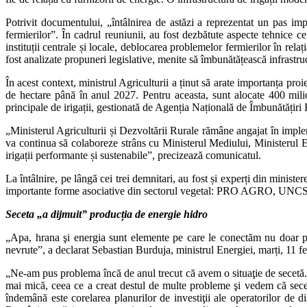
Potrivit documentului, „întâlnirea de astăzi a reprezentat un pas impor
fermierilor”. În cadrul reuniunii, au fost dezbătute aspecte tehnice ce
instituții centrale și locale, deblocarea problemelor fermierilor în relaț
fost analizate propuneri legislative, menite să îmbunătățească infrastruc
În acest context, ministrul Agriculturii a ținut să arate importanța proi
de hectare până în anul 2027. Pentru aceasta, sunt alocate 400 milio
principale de irigații, gestionată de Agenția Națională de Îmbunătățiri 
„Ministerul Agriculturii și Dezvoltării Rurale rămâne angajat în impl
va continua să colaboreze strâns cu Ministerul Mediului, Ministerul E
irigații performante și sustenabile”, precizează comunicatul.
La întâlnire, pe lângă cei trei demnitari, au fost și experți din minist
importante forme asociative din sectorul vegetal: PRO AGRO, UNC
Seceta „a dijmuit” producția de energie hidro
„Apa, hrana şi energia sunt elemente pe care le conectăm nu doar pri
nevrute”, a declarat Sebastian Burduja, ministrul Energiei, marți, 11 fe
„Ne-am pus problema încă de anul trecut că avem o situaţie de secetă. S
mai mică, ceea ce a creat destul de multe probleme şi vedem că secet
îndemână este corelarea planurilor de investiţii ale operatorilor de dis