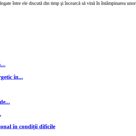
legate între ele discută din timp şi încearcă să vină în întâmpinarea unor 
...
getic în...
de...
.
nal în condiții dificile