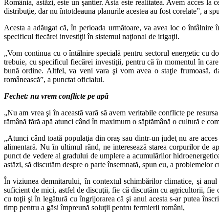
România, astăzi, este un şantier. Asta este realitatea. Avem acces la cele
distribuţie, dar nu întotdeauna planurile acestea au fost corelate”, a s
Acesta a adăugat că, în perioada următoare, va avea loc o întâlnire în
specificul fiecărei investiţii în sistemul naţional de irigaţii.
„Vom continua cu o întâlnire specială pentru sectorul energetic cu do
trebuie, cu specificul fiecărei investiţii, pentru că în momentul în care a
bună ordine. Altfel, va veni vara şi vom avea o staţie frumoasă, dar
românească”, a punctat oficialul.
Fechet: nu vrem conflicte pe apă
„Nu am vrea şi în această vară să avem veritabile conflicte pe resursa 
rămână fără apă atunci când în maximum o săptămână o cultură e compro
„Atunci când toată populaţia din oraş sau dintr-un judeţ nu are acces la
alimentară. Nu în ultimul rând, ne interesează starea corpurilor de 
punct de vedere al gradului de umplere a acumulărilor hidroenergetice
astăzi, să discutăm despre o parte însemnată, spun eu, a problemelor cu
În viziunea demnitarului, în contextul schimbărilor climatice, şi anul 
suficient de mici, astfel de discuţii, fie că discutăm cu agricultorii, f
cu toţii şi în legătură cu îngrijorarea că şi anul acesta s-ar putea îns
timp pentru a găsi împreună soluţii pentru fermierii români,