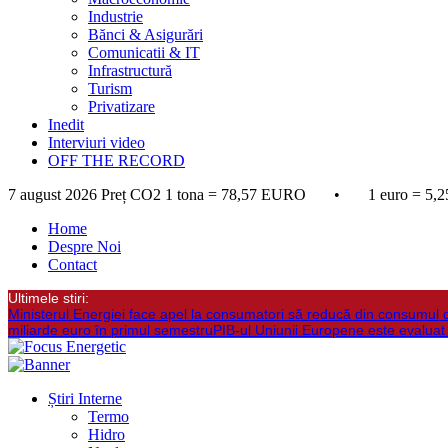
Industrie
Bănci & Asigurări
Comunicatii & IT
Infrastructură
Turism
Privatizare
Inedit
Interviuri video
OFF THE RECORD
7 august 2026
Preț CO2 1 tona = 78,57 EURO • 1 euro = 5,2
Home
Despre Noi
Contact
Ultimele stiri:
Ministerul Energiei face apel la consumatori să reducă din consumul 
miliarde euro în primul semestru
PIB-ul Uniunii Europene este evaluat
Știri Interne
Termo
Hidro