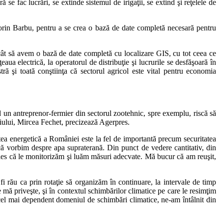
ă se fac lucrări, se extinde sistemul de irigaţii, se extind şi reţelele de
 Florin Barbu, pentru a se crea o bază de date completă necesară pentru
ncât să avem o bază de date completă cu localizare GIS, cu tot ceea ce
eţeaua electrică, la operatorul de distribuţie şi lucrurile se desfăşoară în
ră şi toată conştiinţa că sectorul agricol este vital pentru economia
nd un antreprenor-fermier din sectorul zootehnic, spre exemplu, riscă să
iului, Mircea Fechet, precizează Agerpres.
itatea energetică a României este la fel de importantă precum securitatea
că vorbim despre apa supraterană. Din punct de vedere cantitativ, din
eles că le monitorizăm şi luăm măsuri adecvate. Mă bucur că am reuşit,
 fi rău ca prin rotaţie să organizăm în continuare, la intervale de timp
ce mă priveşte, şi în contextul schimbărilor climatice pe care le resimţim
ste cel mai dependent domeniul de schimbări climatice, ne-am întâlnit din