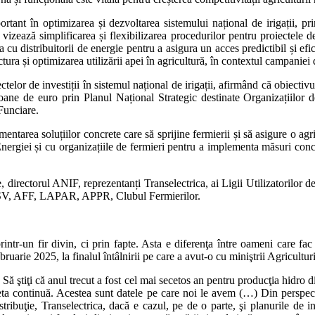
tant în optimizarea și dezvoltarea sistemului național de irigații, print
 vizează simplificarea și flexibilizarea procedurilor pentru proiectele de
ia cu distribuitorii de energie pentru a asigura un acces predictibil și efi
tura și optimizarea utilizării apei în agricultură, în contextul campaniei 
ectelor de investiții în sistemul național de irigații, afirmând că obiectiv
ane de euro prin Planul Național Strategic destinate Organizațiilor d
Funciare.
ementarea soluțiilor concrete care să sprijine fermierii și să asigure 
nergiei și cu organizațiile de fermieri pentru a implementa măsuri concr
ere, directorul ANIF, reprezentanți Transelectrica, ai Ligii Utilizatorilor
SV, AFF, LAPAR, APPR, Clubul Fermierilor.
ntr-un fir divin, ci prin fapte. Asta e diferenţa între oameni care fac
bruarie 2025, la finalul întâlnirii pe care a avut-o cu miniştrii Agricultu
ă ştiţi că anul trecut a fost cel mai secetos an pentru producţia hidro d
a continuă. Acestea sunt datele pe care noi le avem (…) Din perspecti
tribuţie, Transelectrica, dacă e cazul, pe de o parte, şi planurile de inv