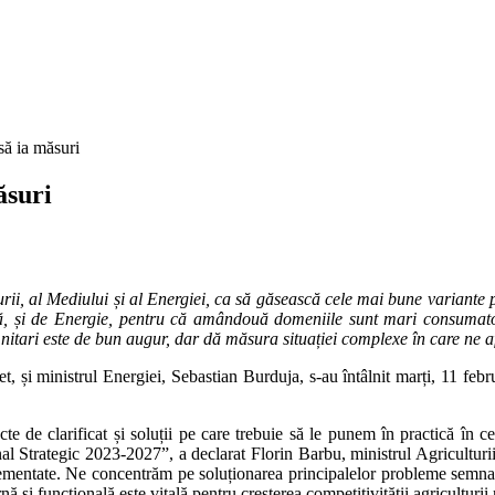
 să ia măsuri
ăsuri
lturii, al Mediului și al Energiei, ca să găsească cele mai bune variante
ă, și de Energie, pentru că amândouă domeniile sunt mari consumatoare
emnitari este de bun augur, dar dă măsura situației complexe în care ne a
, și ministrul Energiei, Sebastian Burduja, s-au întâlnit marți, 11 febr
e de clarificat și soluții pe care trebuie să le punem în practică în ce
al Strategic 2023-2027”, a declarat Florin Barbu, ministrul Agriculturii
mentate. Ne concentrăm pe soluționarea principalelor probleme semnalat
rnă și funcțională este vitală pentru creșterea competitivității agriculturi