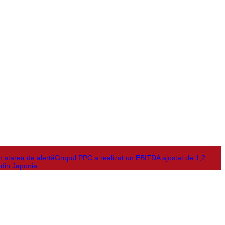
în starea de alertă
Grupul PPC a realizat un EBITDA ajustat de 1,2
 din Japonia