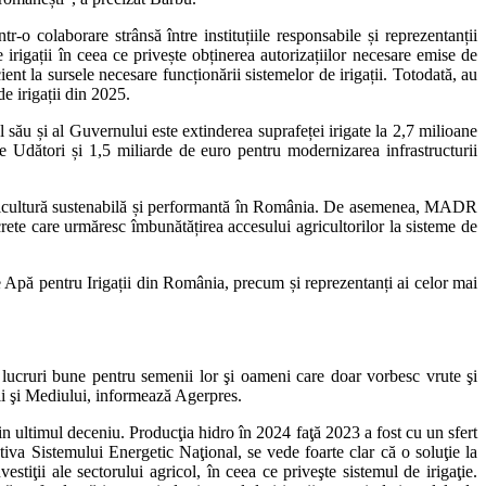
r-o colaborare strânsă între instituțiile responsabile și reprezentanții
 irigații în ceea ce privește obținerea autorizațiilor necesare emise de
cient la sursele necesare funcționării sistemelor de irigații. Totodată, au
de irigații din 2025.
ul său și al Guvernului este extinderea suprafeței irigate la 2,7 milioane
e Udători și 1,5 miliarde de euro pentru modernizarea infrastructurii
o agricultură sustenabilă și performantă în România. De asemenea, MADR
ete care urmăresc îmbunătățirea accesului agricultorilor la sisteme de
 de Apă pentru Irigații din România, precum și reprezentanți ai celor mai
 lucruri bune pentru semenii lor şi oameni care doar vorbesc vrute şi
rii şi Mediului, informează Agerpres.
in ultimul deceniu. Producţia hidro în 2024 faţă 2023 a fost cu un sfert
va Sistemului Energetic Naţional, se vede foarte clar că o soluţie la
estiţii ale sectorului agricol, în ceea ce priveşte sistemul de irigaţie.