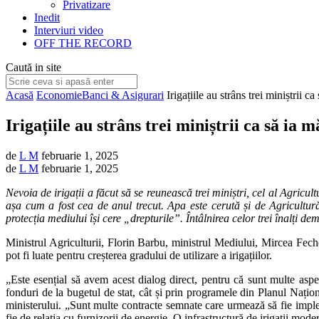
Privatizare
Inedit
Interviuri video
OFF THE RECORD
Caută in site
Acasă
Economie
Banci & Asigurari
Irigațiile au strâns trei miniștrii ca
Irigațiile au strâns trei miniștrii ca să ia m
de
L M
februarie 1, 2025
de
L M
februarie 1, 2025
Nevoia de irigații a făcut să se reunească trei miniștri, cel al Agricu
așa cum a fost cea de anul trecut. Apa este cerută și de Agricultur
protecția mediului își cere „drepturile”. Întâlnirea celor trei înalți d
Ministrul Agriculturii, Florin Barbu, ministrul Mediului, Mircea Fechet
pot fi luate pentru creșterea gradului de utilizare a irigațiilor.
„Este esențial să avem acest dialog direct, pentru că sunt multe aspect
fonduri de la bugetul de stat, cât și prin programele din Planul Națion
ministerului. „Sunt multe contracte semnate care urmează să fie imple
fie de relația cu furnizorii de energie. O infrastructură de irigații mode