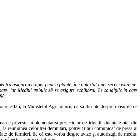
 pentru asigurarea apei pentru plante, în contextul unei secete extreme,
, iar Mediul trebuie să se asigure echilibrul, în condițiile în care
flă.
uarie 2025, la Ministetul Agriculturii, ca să discute despre măsurile ce
ea ce privește implementarea proiectelor de irigații, finanțate atât din
, la reuniunea celor trei demnitari, potrivit unui comunicat de presă al
e de fermieri, fie că este vorba despre avize și autorizații de mediu,
i românești”, a precizat Barbu.