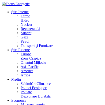
Știri Interne
Termo
Hidro
Nuclear
Regenerabilă
Minerit
Gaze
Petrol
Transport și Furnizare
Știri Externe
Europa
Zona Caspica
Orientul Mijlociu
Asia Pacific
America
Africa
Mediu
Schimbări Climatice
Politici Ecologice
Poluare
Dezvoltare Durabilă
Economie
Macroeconomie