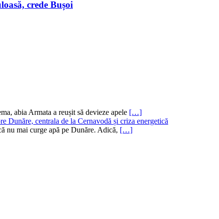
loasă, crede Bușoi
ema, abia Armata a reușit să devieze apele
[…]
re Dunăre, centrala de la Cernavodă și criza energetică
ru că nu mai curge apă pe Dunăre. Adică,
[…]