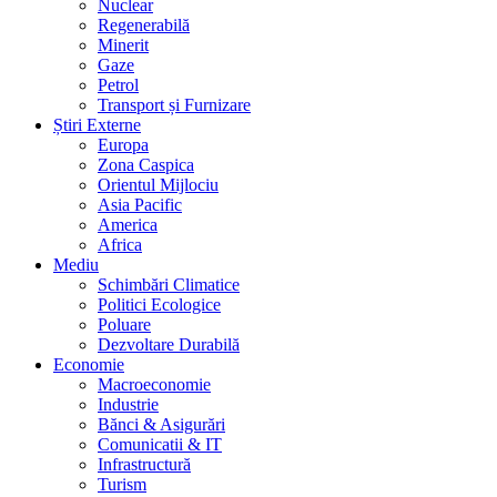
Nuclear
Regenerabilă
Minerit
Gaze
Petrol
Transport și Furnizare
Știri Externe
Europa
Zona Caspica
Orientul Mijlociu
Asia Pacific
America
Africa
Mediu
Schimbări Climatice
Politici Ecologice
Poluare
Dezvoltare Durabilă
Economie
Macroeconomie
Industrie
Bănci & Asigurări
Comunicatii & IT
Infrastructură
Turism