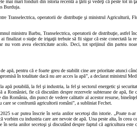
 mai mari fonduri din istoria recentă a ţării şi vedeţi că peste tot în ţar
pus Burduja.
tre Transelectrica, operatorii de distribuţie şi ministrul Agriculturii,
mnul ministru Barbu, Transelectrica, operatorii de distribuţie, astfel î
i finalizat o staţie de irigaţii trebuie să fii sigur că este conectată la r
 nu vom avea electricitate acolo. Deci, tot sprijinul din partea noast
de apă, pentru că e foarte greu de stabilit cine are prioritate atunci câ
misă în totalitate dacă nu are acces la apă”, a declarat ministrul Med
 apă potabilă, la fel şi industria, la fel şi sectorul energetic şi secur
apă a României, fie că discutăm despre rezervele subterane de apă, fie 
 din România, din punct de vedere calitativ al acestor resurse, bineînţ
 care se confruntă agricultorii români”, a subliniat Fechet.
2025 s-ar putea înscrie în seria anilor secetoşi din istorie. „Poate n-ar
ie că vorbim cu industria care are nevoie de apă. Una peste alta, în ceea 
crie în seria anilor secetoşi şi discutând despre faptul că agricultura e