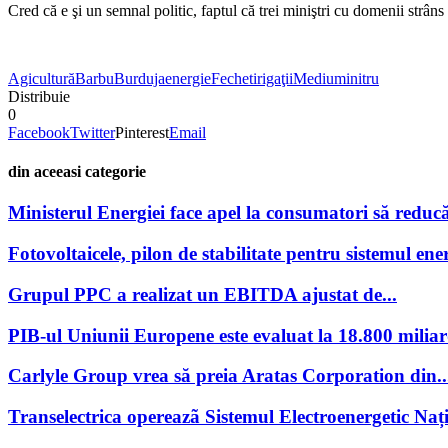
Cred că e şi un semnal politic, faptul că trei miniştri cu domenii strâns 
Agicultură
Barbu
Burduja
energie
Fechet
irigaţii
Mediu
minitru
Distribuie
0
Facebook
Twitter
Pinterest
Email
din aceeasi categorie
Ministerul Energiei face apel la consumatori să reducă
Fotovoltaicele, pilon de stabilitate pentru sistemul ener
Grupul PPC a realizat un EBITDA ajustat de...
PIB-ul Uniunii Europene este evaluat la 18.800 miliar
Carlyle Group vrea să preia Aratas Corporation din..
Transelectrica opereazã Sistemul Electroenergetic Națio