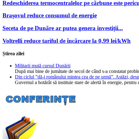
Redeschiderea termocentralelor pe cărbune este pericu
Brașovul reduce consumul de energie
Seceta de pe Dunăre ar putea genera investiții...
Voltrelli reduce tariful de încărcare la 0,99 lei/kWh
Știrea zilei
Militarii mută cursul Dunării
După mai bine de jumătate de secol de când s-a constatat probl
Din ciclul ”dă-i românului mintea cea de pe urmă”. Astăzi, desp
Guvernul a hotărât să instituie stare de alertă în energie, pent