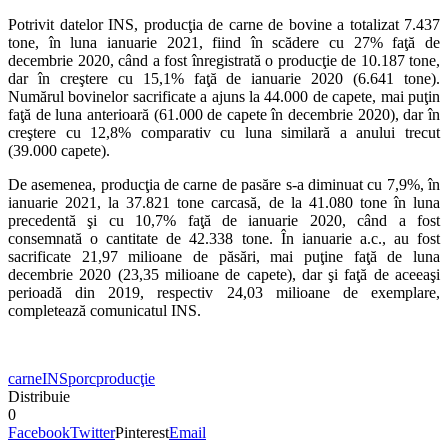
Potrivit datelor INS, producţia de carne de bovine a totalizat 7.437
tone, în luna ianuarie 2021, fiind în scădere cu 27% faţă de
decembrie 2020, când a fost înregistrată o producţie de 10.187 tone,
dar în creştere cu 15,1% faţă de ianuarie 2020 (6.641 tone).
Numărul bovinelor sacrificate a ajuns la 44.000 de capete, mai puţin
faţă de luna anterioară (61.000 de capete în decembrie 2020), dar în
creştere cu 12,8% comparativ cu luna similară a anului trecut
(39.000 capete).
De asemenea, producţia de carne de pasăre s-a diminuat cu 7,9%, în
ianuarie 2021, la 37.821 tone carcasă, de la 41.080 tone în luna
precedentă şi cu 10,7% faţă de ianuarie 2020, când a fost
consemnată o cantitate de 42.338 tone. În ianuarie a.c., au fost
sacrificate 21,97 milioane de păsări, mai puţine faţă de luna
decembrie 2020 (23,35 milioane de capete), dar şi faţă de aceeaşi
perioadă din 2019, respectiv 24,03 milioane de exemplare,
completează comunicatul INS.
carne
INS
porc
producţie
Distribuie
0
Facebook
Twitter
Pinterest
Email