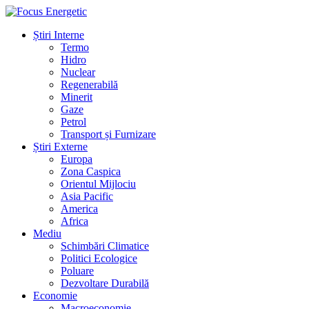
Știri Interne
Termo
Hidro
Nuclear
Regenerabilă
Minerit
Gaze
Petrol
Transport și Furnizare
Știri Externe
Europa
Zona Caspica
Orientul Mijlociu
Asia Pacific
America
Africa
Mediu
Schimbări Climatice
Politici Ecologice
Poluare
Dezvoltare Durabilă
Economie
Macroeconomie