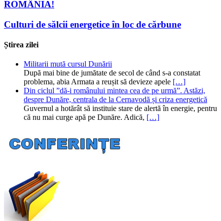
ROMÂNIA!
Culturi de sălcii energetice în loc de cărbune
Știrea zilei
Militarii mută cursul Dunării
După mai bine de jumătate de secol de când s-a constatat
problema, abia Armata a reușit să devieze apele
[…]
Din ciclul ”dă-i românului mintea cea de pe urmă”. Astăzi,
despre Dunăre, centrala de la Cernavodă și criza energetică
Guvernul a hotărât să instituie stare de alertă în energie, pentru
că nu mai curge apă pe Dunăre. Adică,
[…]