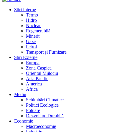
Știri Interne
Termo
Hidro
Nuclear
Regenerabilă
Minerit
Gaze
Petrol
Transport și Furnizare
Știri Externe
Europa
Zona Caspica
Orientul Mijlociu
Asia Pacific
America
Africa
Mediu
Schimbări Climatice
Politici Ecologice
Poluare
Dezvoltare Durabilă
Economie
Macroeconomie
Industrie