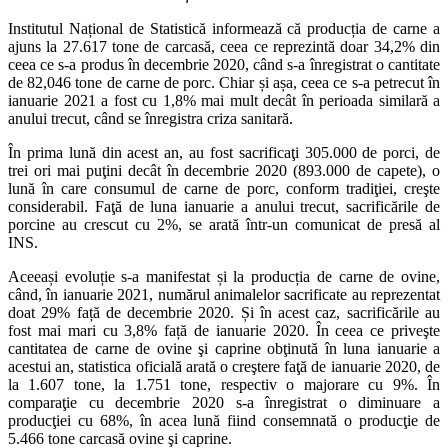
Institutul Național de Statistică informează că producția de carne a
ajuns la 27.617 tone de carcasă, ceea ce reprezintă doar 34,2% din
ceea ce s-a produs în decembrie 2020, când s-a înregistrat o cantitate
de 82,046 tone de carne de porc. Chiar și așa, ceea ce s-a petrecut în
ianuarie 2021 a fost cu 1,8% mai mult decât în perioada similară a
anului trecut, când se înregistra criza sanitară.
În prima lună din acest an, au fost sacrificaţi 305.000 de porci, de
trei ori mai puţini decât în decembrie 2020 (893.000 de capete), o
lună în care consumul de carne de porc, conform tradiţiei, creşte
considerabil. Faţă de luna ianuarie a anului trecut, sacrificările de
porcine au crescut cu 2%, se arată într-un comunicat de presă al
INS.
Aceeași evoluție s-a manifestat și la producția de carne de ovine,
când, în ianuarie 2021, numărul animalelor sacrificate au reprezentat
doat 29% față de decembrie 2020. Și în acest caz, sacrificările au
fost mai mari cu 3,8% față de ianuarie 2020. În ceea ce priveşte
cantitatea de carne de ovine şi caprine obţinută în luna ianuarie a
acestui an, statistica oficială arată o creştere faţă de ianuarie 2020, de
la 1.607 tone, la 1.751 tone, respectiv o majorare cu 9%. În
comparaţie cu decembrie 2020 s-a înregistrat o diminuare a
producţiei cu 68%, în acea lună fiind consemnată o producţie de
5.466 tone carcasă ovine şi caprine.