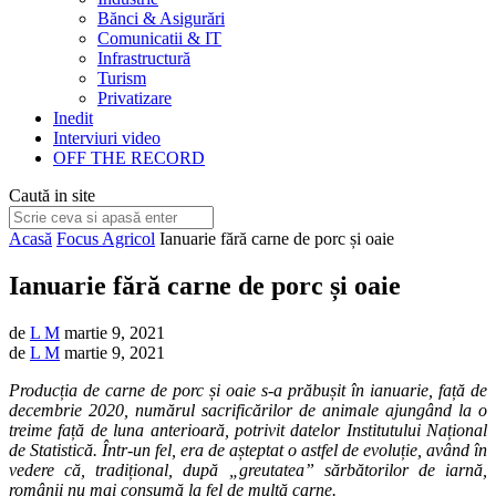
Bănci & Asigurări
Comunicatii & IT
Infrastructură
Turism
Privatizare
Inedit
Interviuri video
OFF THE RECORD
Caută in site
Acasă
Focus Agricol
Ianuarie fără carne de porc și oaie
Ianuarie fără carne de porc și oaie
de
L M
martie 9, 2021
de
L M
martie 9, 2021
Producția de carne de porc și oaie s-a prăbușit în ianuarie, față de
decembrie 2020, numărul sacrificărilor de animale ajungând la o
treime față de luna anterioară, potrivit datelor Institutului Național
de Statistică. Într-un fel, era de așteptat o astfel de evoluție, având în
vedere că, tradițional, după „greutatea” sărbătorilor de iarnă,
românii nu mai consumă la fel de multă carne.