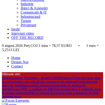
Industrie
Bănci & Asigurări
Comunicatii & IT
Infrastructură
Turism
Privatizare
Inedit
Interviuri video
OFF THE RECORD
9 august 2026
Preț CO2 1 tona = 78,57 EURO • 1 euro =
5,2513 LEI
Home
Despre Noi
Contact
Ultimele stiri:
Memorandum Transgaz – Argent LNG
Ministerul Energiei face apel
la consumatori să reducă din consumul de energie
Fotovoltaicele,
pilon de stabilitate pentru sistemul energetic în starea de
alertă
Grupul PPC a realizat un EBITDA ajustat de 1,2 miliarde euro
în primul semestru
PIB-ul Uniunii Europene este evaluat la 18.800
miliarde euro