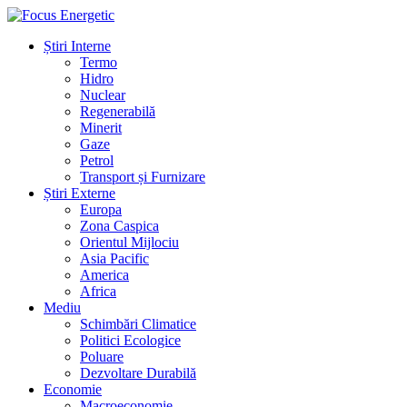
Știri Interne
Termo
Hidro
Nuclear
Regenerabilă
Minerit
Gaze
Petrol
Transport și Furnizare
Știri Externe
Europa
Zona Caspica
Orientul Mijlociu
Asia Pacific
America
Africa
Mediu
Schimbări Climatice
Politici Ecologice
Poluare
Dezvoltare Durabilă
Economie
Macroeconomie