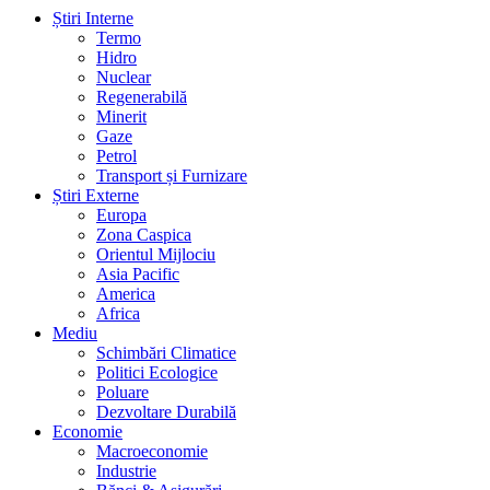
Știri Interne
Termo
Hidro
Nuclear
Regenerabilă
Minerit
Gaze
Petrol
Transport și Furnizare
Știri Externe
Europa
Zona Caspica
Orientul Mijlociu
Asia Pacific
America
Africa
Mediu
Schimbări Climatice
Politici Ecologice
Poluare
Dezvoltare Durabilă
Economie
Macroeconomie
Industrie