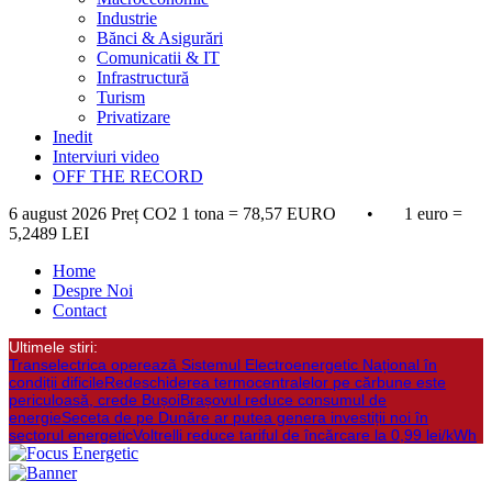
Industrie
Bănci & Asigurări
Comunicatii & IT
Infrastructură
Turism
Privatizare
Inedit
Interviuri video
OFF THE RECORD
6 august 2026
Preț CO2 1 tona = 78,57 EURO • 1 euro =
5,2489 LEI
Home
Despre Noi
Contact
Ultimele stiri:
Transelectrica opereazã Sistemul Electroenergetic Național în
condiții dificile
Redeschiderea termocentralelor pe cărbune este
periculoasă, crede Bușoi
Brașovul reduce consumul de
energie
Seceta de pe Dunăre ar putea genera investiții noi în
sectorul energetic
Voltrelli reduce tariful de încărcare la 0,99 lei/kWh