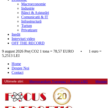
Macroeconomie
Industrie
Bănci & Asigurări
Comunicatii & IT
Infrastructură
Turism
Privatizare
Inedit
Interviuri video
OFF THE RECORD
9 august 2026
Preț CO2 1 tona = 78,57 EURO • 1 euro =
5,2513 LEI
Home
Despre Noi
Contact
Ultimele stiri:
Memorandum Transgaz – Argent LNG
Minister