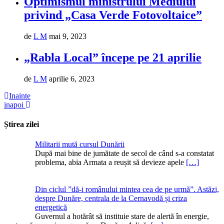
Optimismul ministrului Mediului
privind „Casa Verde Fotovoltaice”
de
L M
mai 9, 2023
„Rabla Local” începe pe 21 aprilie
de
L M
aprilie 6, 2023
Inainte
inapoi
Știrea zilei
Militarii mută cursul Dunării
După mai bine de jumătate de secol de când s-a constatat
problema, abia Armata a reușit să devieze apele
[…]
Din ciclul ”dă-i românului mintea cea de pe urmă”. Astăzi,
despre Dunăre, centrala de la Cernavodă și criza
energetică
Guvernul a hotărât să instituie stare de alertă în energie,