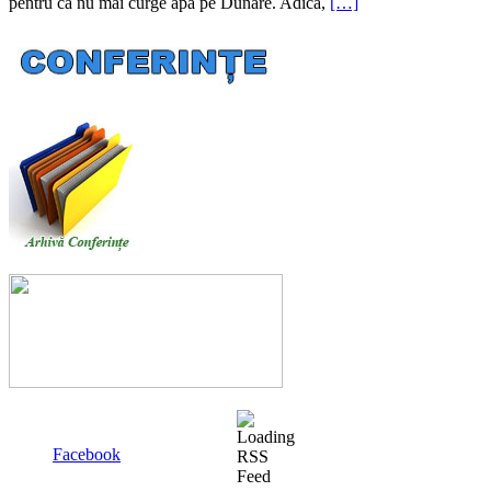
pentru că nu mai curge apă pe Dunăre. Adică,
[…]
Facebook