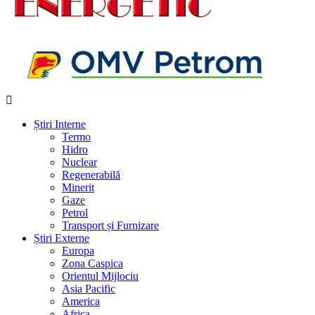
Știri Interne
Termo
Hidro
Nuclear
Regenerabilă
Minerit
Gaze
Petrol
Transport și Furnizare
Știri Externe
Europa
Zona Caspica
Orientul Mijlociu
Asia Pacific
America
Africa