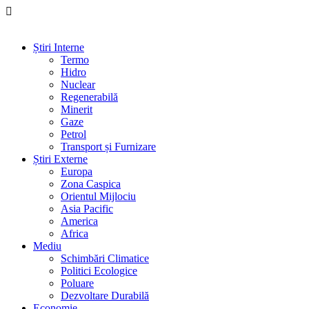
Știri Interne
Termo
Hidro
Nuclear
Regenerabilă
Minerit
Gaze
Petrol
Transport și Furnizare
Știri Externe
Europa
Zona Caspica
Orientul Mijlociu
Asia Pacific
America
Africa
Mediu
Schimbări Climatice
Politici Ecologice
Poluare
Dezvoltare Durabilă
Economie