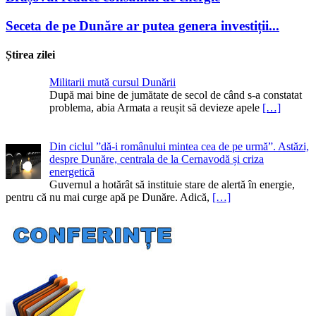
Seceta de pe Dunăre ar putea genera investiții...
Știrea zilei
Militarii mută cursul Dunării
După mai bine de jumătate de secol de când s-a constatat
problema, abia Armata a reușit să devieze apele
[…]
Din ciclul ”dă-i românului mintea cea de pe urmă”. Astăzi,
despre Dunăre, centrala de la Cernavodă și criza
energetică
Guvernul a hotărât să instituie stare de alertă în energie,
pentru că nu mai curge apă pe Dunăre. Adică,
[…]