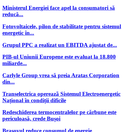
Ministerul Energiei face apel la consumatori să
reducă...
Fotovoltaicele, pilon de stabilitate pentru sistemul
energetic în...
Grupul PPC a realizat un EBITDA ajustat de...
PIB-ul Uniunii Europene este evaluat la 18.800
miliarde...
Carlyle Group vrea să preia Aratas Corporation
din...
Transelectrica opereazã Sistemul Electroenergetic
Național în condiții dificile
Redeschiderea termocentralelor pe cărbune este
periculoasă, crede Bușoi
Brașovul reduce consumul de energie