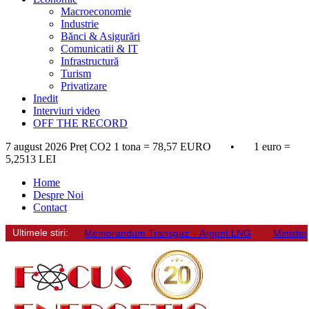
Macroeconomie
Industrie
Bănci & Asigurări
Comunicatii & IT
Infrastructură
Turism
Privatizare
Inedit
Interviuri video
OFF THE RECORD
7 august 2026
Preț CO2 1 tona = 78,57 EURO • 1 euro =
5,2513 LEI
Home
Despre Noi
Contact
Ultimele stiri:
Memorandum Transgaz – Argent LNG
Minister