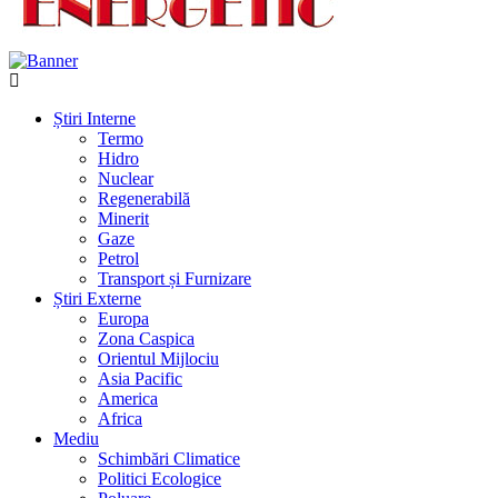
Știri Interne
Termo
Hidro
Nuclear
Regenerabilă
Minerit
Gaze
Petrol
Transport și Furnizare
Știri Externe
Europa
Zona Caspica
Orientul Mijlociu
Asia Pacific
America
Africa
Mediu
Schimbări Climatice
Politici Ecologice