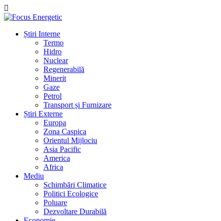
Știri Interne
Termo
Hidro
Nuclear
Regenerabilă
Minerit
Gaze
Petrol
Transport și Furnizare
Știri Externe
Europa
Zona Caspica
Orientul Mijlociu
Asia Pacific
America
Africa
Mediu
Schimbări Climatice
Politici Ecologice
Poluare
Dezvoltare Durabilă
Economie