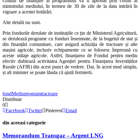
Ghidul de finanțare al programului va fi aprobat prin Ordin al
ministrului mediului, în termen de 30 de zile de la data intrării în
vigoare a acestei hotărâri.
Alte detalii nu sunt.
Prin fondurile derulate de instituțiile ce țin de Ministerul Agriculturii,
se derulează programe cu fonduri însemnate, de la bugetul de stat și
din finanțări comunitare, care asigură achiziția de tractoare și alte
mașini agricole, inclusiv echipamente ce se folosesc împreună cu
aceste utilaje agricole. Astfel, finanțarea de Fondul pentru mediu
efectiv dublează activitatea Agenției pentru Finanțarea Investițiilor
Rurale (AFIR) din acest punct de vedere. Dar, în acest mod simplu,
și alt minister se poate lăuda că ajută fermierii.
fond
Mediu
program
tractoare
Distribuie
0
Facebook
Twitter
Pinterest
Email
din aceeasi categorie
Memorandum Transgaz – Argent LNG