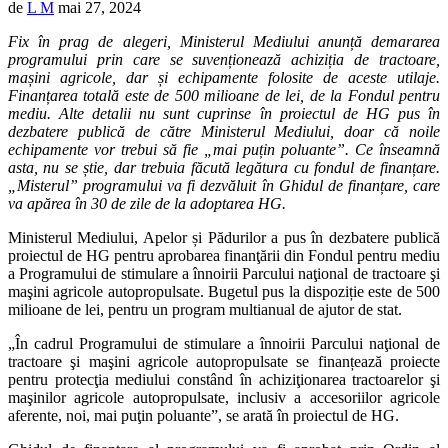
de
L M
mai 27, 2024
Fix în prag de alegeri, Ministerul Mediului anunță demararea
programului prin care se suvenționează achiziția de tractoare,
mașini agricole, dar și echipamente folosite de aceste utilaje.
Finanțarea totală este de 500 milioane de lei, de la Fondul pentru
mediu. Alte detalii nu sunt cuprinse în proiectul de HG pus în
dezbatere publică de către Ministerul Mediului, doar că noile
echipamente vor trebui să fie „mai puțin poluante”. Ce înseamnă
asta, nu se știe, dar trebuia făcută legătura cu fondul de finanțare.
„Misterul” programului va fi dezvăluit în Ghidul de finanțare, care
va apărea în 30 de zile de la adoptarea HG.
Ministerul Mediului, Apelor și Pădurilor a pus în dezbatere publică
proiectul de HG pentru aprobarea finanţării din Fondul pentru mediu
a Programului de stimulare a înnoirii Parcului naţional de tractoare şi
maşini agricole autopropulsate. Bugetul pus la dispoziție este de 500
milioane de lei, pentru un program multianual de ajutor de stat.
„În cadrul Programului de stimulare a înnoirii Parcului naţional de
tractoare şi maşini agricole autopropulsate se finanțează proiecte
pentru protecţia mediului constând în achiziţionarea tractoarelor şi
maşinilor agricole autopropulsate, inclusiv a accesoriilor agricole
aferente, noi, mai puţin poluante”, se arată în proiectul de HG.