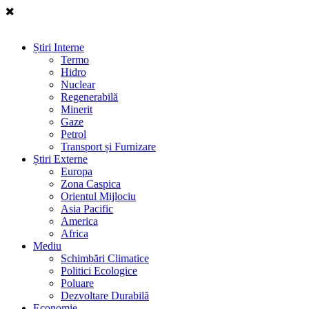
Știri Interne
Termo
Hidro
Nuclear
Regenerabilă
Minerit
Gaze
Petrol
Transport și Furnizare
Știri Externe
Europa
Zona Caspica
Orientul Mijlociu
Asia Pacific
America
Africa
Mediu
Schimbări Climatice
Politici Ecologice
Poluare
Dezvoltare Durabilă
Economie