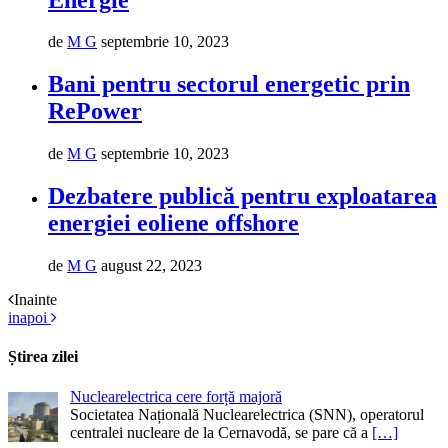
de
M G
septembrie 10, 2023
Bani pentru sectorul energetic prin
RePower
de
M G
septembrie 10, 2023
Dezbatere publică pentru exploatarea
energiei eoliene offshore
de
M G
august 22, 2023
Inainte
inapoi
Știrea zilei
Nuclearelectrica cere forță majoră
Societatea Națională Nuclearelectrica (SNN), operatorul
centralei nucleare de la Cernavodă, se pare că a
[…]