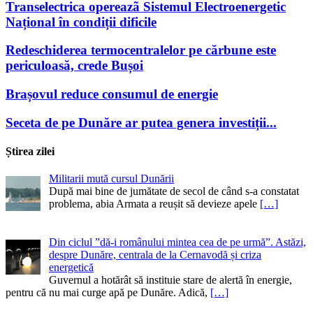
Transelectrica opereazã Sistemul Electroenergetic
Național în condiții dificile
Redeschiderea termocentralelor pe cărbune este
periculoasă, crede Bușoi
Brașovul reduce consumul de energie
Seceta de pe Dunăre ar putea genera investiții...
Știrea zilei
Militarii mută cursul Dunării
După mai bine de jumătate de secol de când s-a constatat
problema, abia Armata a reușit să devieze apele
[…]
Din ciclul ”dă-i românului mintea cea de pe urmă”. Astăzi,
despre Dunăre, centrala de la Cernavodă și criza
energetică
Guvernul a hotărât să instituie stare de alertă în energie,
pentru că nu mai curge apă pe Dunăre. Adică,
[…]