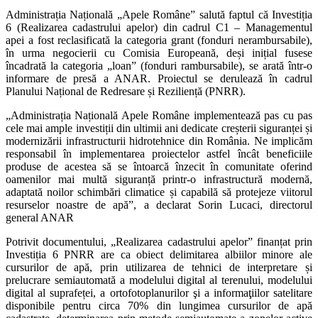
Administrația Națională „Apele Române” salută faptul că Investiția
6 (Realizarea cadastrului apelor) din cadrul C1 – Managementul
apei a fost reclasificată la categoria grant (fonduri nerambursabile),
în urma negocierii cu Comisia Europeană, deși inițial fusese
încadrată la categoria „loan” (fonduri rambursabile), se arată într-o
informare de presă a ANAR. Proiectul se derulează în cadrul
Planului Național de Redresare și Reziliență (PNRR).
„Administrația Națională Apele Române implementează pas cu pas
cele mai ample investiții din ultimii ani dedicate creșterii siguranței și
modernizării infrastructurii hidrotehnice din România. Ne implicăm
responsabil în implementarea proiectelor astfel încât beneficiile
produse de acestea să se întoarcă înzecit în comunitate oferind
oamenilor mai multă siguranță printr-o infrastructură modernă,
adaptată noilor schimbări climatice și capabilă să protejeze viitorul
resurselor noastre de apă”, a declarat Sorin Lucaci, directorul
general ANAR
Potrivit documentului, „Realizarea cadastrului apelor” finanțat prin
Investiția 6 PNRR are ca obiect delimitarea albiilor minore ale
cursurilor de apă, prin utilizarea de tehnici de interpretare și
prelucrare semiautomată a modelului digital al terenului, modelului
digital al suprafeței, a ortofotoplanurilor şi a informaţiilor satelitare
disponibile pentru circa 70% din lungimea cursurilor de apă