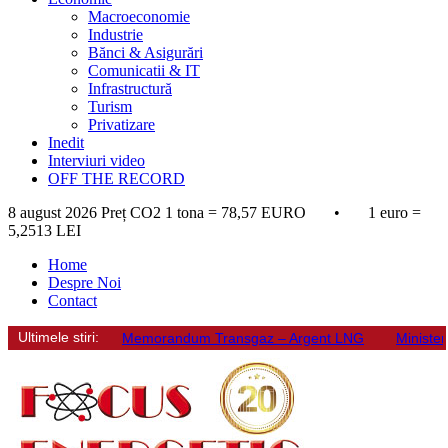
Macroeconomie
Industrie
Bănci & Asigurări
Comunicatii & IT
Infrastructură
Turism
Privatizare
Inedit
Interviuri video
OFF THE RECORD
8 august 2026
Preț CO2 1 tona = 78,57 EURO • 1 euro =
5,2513 LEI
Home
Despre Noi
Contact
Ultimele stiri:
Memorandum Transgaz – Argent LNG
Minister