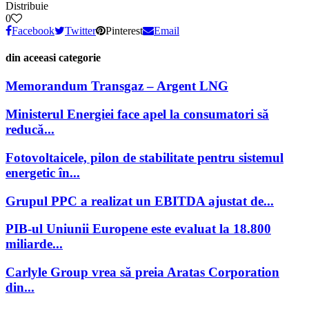
Distribuie
0
Facebook
Twitter
Pinterest
Email
din aceeasi categorie
Memorandum Transgaz – Argent LNG
Ministerul Energiei face apel la consumatori să
reducă...
Fotovoltaicele, pilon de stabilitate pentru sistemul
energetic în...
Grupul PPC a realizat un EBITDA ajustat de...
PIB-ul Uniunii Europene este evaluat la 18.800
miliarde...
Carlyle Group vrea să preia Aratas Corporation
din...