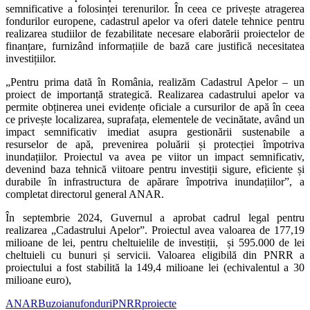
semnificative a folosinței terenurilor. În ceea ce privește atragerea
fondurilor europene, cadastrul apelor va oferi datele tehnice pentru
realizarea studiilor de fezabilitate necesare elaborării proiectelor de
finanțare, furnizând informațiile de bază care justifică necesitatea
investițiilor.
„Pentru prima dată în România, realizăm Cadastrul Apelor – un
proiect de importanță strategică. Realizarea cadastrului apelor va
permite obținerea unei evidențe oficiale a cursurilor de apă în ceea
ce privește localizarea, suprafața, elementele de vecinătate, având un
impact semnificativ imediat asupra gestionării sustenabile a
resurselor de apă, prevenirea poluării și protecției împotriva
inundațiilor. Proiectul va avea pe viitor un impact semnificativ,
devenind baza tehnică viitoare pentru investiții sigure, eficiente și
durabile în infrastructura de apărare împotriva inundațiilor”, a
completat directorul general ANAR.
În septembrie 2024, Guvernul a aprobat cadrul legal pentru
realizarea „Cadastrului Apelor”. Proiectul avea valoarea de 177,19
milioane de lei, pentru cheltuielile de investiții, și 595.000 de lei
cheltuieli cu bunuri și servicii. Valoarea eligibilă din PNRR a
proiectului a fost stabilită la 149,4 milioane lei (echivalentul a 30
milioane euro),
ANAR
Buzoianu
fonduri
PNRR
proiecte