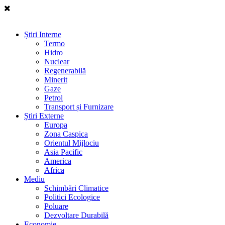
Știri Interne
Termo
Hidro
Nuclear
Regenerabilă
Minerit
Gaze
Petrol
Transport și Furnizare
Știri Externe
Europa
Zona Caspica
Orientul Mijlociu
Asia Pacific
America
Africa
Mediu
Schimbări Climatice
Politici Ecologice
Poluare
Dezvoltare Durabilă
Economie