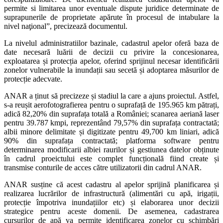
permite si limitarea unor eventuale dispute juridice determinate de
suprapunerile de proprietate apărute în procesul de intabulare la
nivel naţional”, precizează documentul.
La nivelul administratiilor bazinale, cadastrul apelor oferă baza de
date necesară luării de decizii cu privire la concesionarea,
exploatarea și protecția apelor, oferind sprijinul necesar identificării
zonelor vulnerabile la inundații sau secetă și adoptarea măsurilor de
protecție adecvate.
ANAR a ținut să precizeze și stadiul la care a ajuns proiectul. Astfel,
s-a reușit aerofotografierea pentru o suprafață de 195.965 km pătrați,
adică 82,20% din suprafața totală a României; scanarea aeriană laser
pentru 39.787 kmpi, reprezentând 79,57% din suprafața contractată;
albii minore delimitate și digitizate pentru 49,700 km liniari, adică
90% din suprafața contractată; platforma software pentru
determinarea modificarii albiei raurilor și gestiunea datelor obținute
în cadrul proeictului este complet funcțională fiind create și
transmise conturile de acces către utilizatorii din cadrul ANAR.
ANAR susține că acest cadastru al apelor sprijină planificarea și
realizarea lucrărilor de infrastructură (alimentări cu apă, irigații,
protecție împotriva inundațiilor etc) și elaborarea unor decizii
strategice pentru aceste domenii. De asemenea, cadastrarea
cursurilor de apă va permite identificarea zonelor cu schimbări