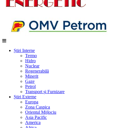
Știri Interne
Termo
Hidro
Nuclear
Regenerabilă
Minerit
Gaze
Petrol
Transport și Furnizare
Știri Externe
Europa
Zona Caspica
Orientul Mijlociu
Asia Pacific
America
Africa