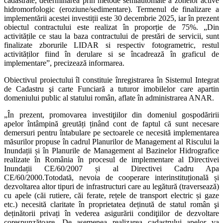
cadastrate, determinarea prin metode semiautomate a zonelor active
hidromorfologic (eroziune/sedimentare). Termenul de finalizare a
implementării acestei investiții este 30 decembrie 2025, iar în prezent
obiectul contractului este realizat în proporție de 75%. „Din
activitățile ce stau la baza contractului de prestări de servicii, sunt
finalizate zborurile LIDAR si respectiv fotogrametric, restul
activităților fiind în derulare si se încadrează în graficul de
implementare”, precizează informarea.
Obiectivul proiectului îl constituie înregistrarea în Sistemul Integrat
de Cadastru şi carte Funciară a tuturor imobilelor care apartin
domeniului public al statului român, aflate în administrarea ANAR.
„În prezent, promovarea investiţiilor din domeniul gospodăririi
apelor întâmpină greutăți ținând cont de faptul că sunt necesare
demersuri pentru întabulare pe sectoarele ce necesită implementarea
măsurilor propuse în cadrul Planurilor de Management al Riscului la
Inundații și în Planurile de Management al Bazinelor Hidrografice
realizate în România în procesul de implementare al Directivei
Inundații CE/60/2007 și al Directivei Cadru Apa
CE/60/2000.Totodată, nevoia de cooperare interinstituțională și
dezvoltarea altor tipuri de infrastructuri care au legătură (traversează)
cu apele (căi rutiere, căi ferate, rețele de transport electric și gaze
etc.) necesită claritate în proprietatea deținută de statul român şi
deținătorii privați în vederea asigurării condiţiilor de dezvoltare
corespunzătoare. De asemenea realizarea cadastrului apelor va