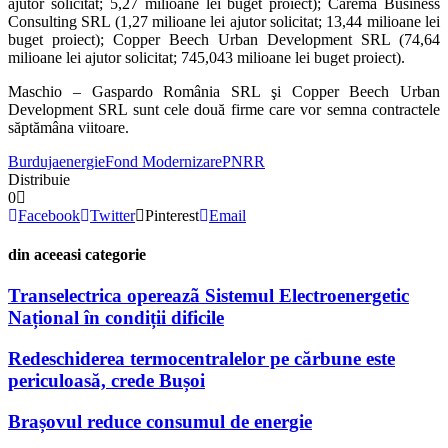
ajutor solicitat; 5,27 milioane lei buget proiect); Carema Business
Consulting SRL (1,27 milioane lei ajutor solicitat; 13,44 milioane lei
buget proiect); Copper Beech Urban Development SRL (74,64
milioane lei ajutor solicitat; 745,043 milioane lei buget proiect).
Maschio – Gaspardo România SRL şi Copper Beech Urban
Development SRL sunt cele două firme care vor semna contractele
săptămâna viitoare.
Burduja
energie
Fond Modernizare
PNRR
Distribuie
0
Facebook
Twitter
Pinterest
Email
din aceeasi categorie
Transelectrica opereazã Sistemul Electroenergetic
Național în condiții dificile
Redeschiderea termocentralelor pe cărbune este
periculoasă, crede Bușoi
Brașovul reduce consumul de energie