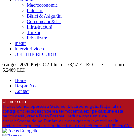
Macroeconomie
Industrie
Bănci & Asigurări
Comunicatii & IT
Infrastructură
Turism
Privatizare
Inedit
Interviuri video
OFF THE RECORD
6 august 2026
Preț CO2 1 tona = 78,57 EURO • 1 euro =
5,2489 LEI
Home
Despre Noi
Contact
Ultimele stiri:
Transelectrica opereazã Sistemul Electroenergetic Național în
condiții dificile
Redeschiderea termocentralelor pe cărbune este
periculoasă, crede Bușoi
Brașovul reduce consumul de
energie
Seceta de pe Dunăre ar putea genera investiții noi în
sectorul energetic
Voltrelli reduce tariful de încărcare la 0,99 lei/kWh