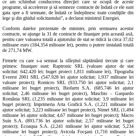
ce am schimbat conducerea direcţiei care se ocupă de aceste
programe, să accelereze şi să semneze contracte de îndată ce ele sunt
gata spre a fi semnate, de îndată ce îndeplinesc toate condiţiile din
lege şi din ghidul solicitantului”, a declarat ministrul Energiei.
Conform datelor prezentate de minister, prin semnarea acestor
contracte, se ajunge la 31 de contracte de finanţare prin această axă,
pentru care valoarea totală a ajutorului de stat se ridică la circa 37,02
milioane euro (184,354 milioane lei), pentru o putere instalată totală
de 271,74 MW.
Firmele cu care s-a semnat la sfârșitul săptămânii trecute și care
primesc finanţare sunt: Raptronic SRL (valoare ajutor de stat
solicitat: 642.420 lei; buget proiect 1,811 milioane lei), Tipografia
Everest 2001 SRL (547.928 lei ajutor solicitat; 1,937 milioane lei
valoare proiect); Romicro SRL (933.750 lei ajutor solicitat; 2,1
milioane lei buget proiect), Biofarm S.A. (685.746 lei ajutor
solicitat; 2,46 milioane lei buget proiect), Maschio – Gaspardo
România SRL (1,235 milioane lei ajutor solicitat; 3,9 milioane lei
buget proiect); Imprimeria Arta Grafică S.A. (1,221 milioane lei
ajutor solicitat; 3,223 milioane lei buget proiect), Nimet SRL (1,494
milioane lei ajutor solicitat; 4,67 milioane lei buget proiect); Macro
Suin S.A. (893.736 lei ajutor solicitat; 2,57 milioane lei buget
proiect); Ecoaqua S.A. (2,241 milioane lei ajutor solicitat; 5,234
milioane lei buget proiect); Avicola Focşani (1,716 milioane lei