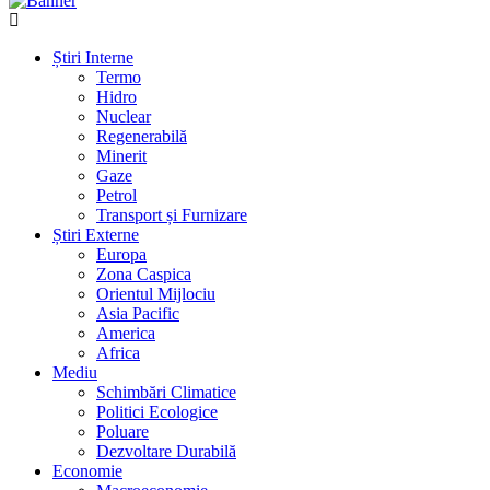
Știri Interne
Termo
Hidro
Nuclear
Regenerabilă
Minerit
Gaze
Petrol
Transport și Furnizare
Știri Externe
Europa
Zona Caspica
Orientul Mijlociu
Asia Pacific
America
Africa
Mediu
Schimbări Climatice
Politici Ecologice
Poluare
Dezvoltare Durabilă
Economie