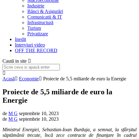
Macroeconomie
Industrie
Bănci & Asigurări
Comunicatii & IT
Infrastructură
Turism
Privatizare
Inedit
Interviuri video
OFF THE RECORD
Caută in site
Acasă
Economie
Proiecte de 5,5 miliarde de euro la Energie
Proiecte de 5,5 miliarde de euro la
Energie
de
M G
septembrie 10, 2023
de
M G
septembrie 10, 2023
Ministrul Energiei, Sebastian-Ioan Burduja, a semnat, la sfârșitul
săptămânii trecute, încă zece contracte de finanţare în cadrul