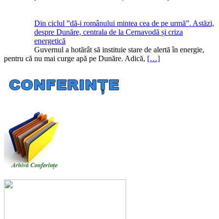
Din ciclul ”dă-i românului mintea cea de pe urmă”. Astăzi,
despre Dunăre, centrala de la Cernavodă și criza
energetică
Guvernul a hotărât să instituie stare de alertă în energie,
pentru că nu mai curge apă pe Dunăre. Adică,
[…]