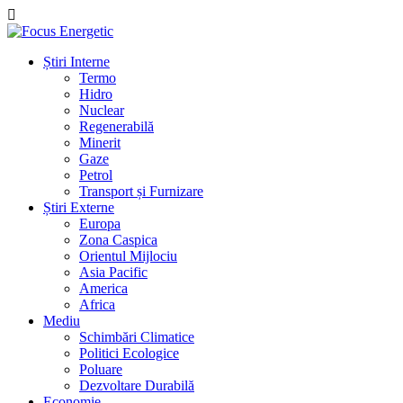
Știri Interne
Termo
Hidro
Nuclear
Regenerabilă
Minerit
Gaze
Petrol
Transport și Furnizare
Știri Externe
Europa
Zona Caspica
Orientul Mijlociu
Asia Pacific
America
Africa
Mediu
Schimbări Climatice
Politici Ecologice
Poluare
Dezvoltare Durabilă
Economie