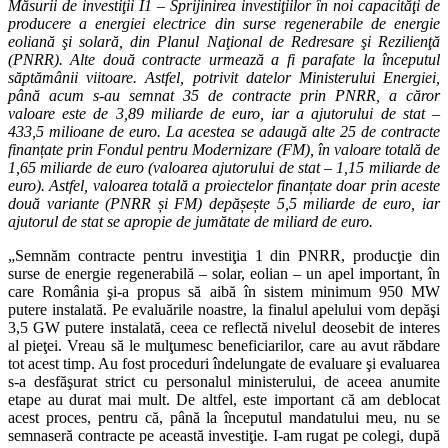
Măsurii de investiţii I1 – Sprijinirea investiţiilor în noi capacităţi de
producere a energiei electrice din surse regenerabile de energie
eoliană şi solară, din Planul Naţional de Redresare şi Rezilienţă
(PNRR). Alte două contracte urmează a fi parafate la începutul
săptămânii viitoare. Astfel, potrivit datelor Ministerului Energiei,
până acum s-au semnat 35 de contracte prin PNRR, a căror
valoare este de 3,89 miliarde de euro, iar a ajutorului de stat –
433,5 milioane de euro. La acestea se adaugă alte 25 de contracte
finanțate prin Fondul pentru Modernizare (FM), în valoare totală de
1,65 miliarde de euro (valoarea ajutorului de stat – 1,15 miliarde de
euro). Astfel, valoarea totală a proiectelor finanțate doar prin aceste
două variante (PNRR și FM) depășește 5,5 miliarde de euro, iar
ajutorul de stat se apropie de jumătate de miliard de euro.
„Semnăm contracte pentru investiţia 1 din PNRR, producţie din
surse de energie regenerabilă – solar, eolian – un apel important, în
care România şi-a propus să aibă în sistem minimum 950 MW
putere instalată. Pe evaluările noastre, la finalul apelului vom depăşi
3,5 GW putere instalată, ceea ce reflectă nivelul deosebit de interes
al pieţei. Vreau să le mulţumesc beneficiarilor, care au avut răbdare
tot acest timp. Au fost proceduri îndelungate de evaluare şi evaluarea
s-a desfăşurat strict cu personalul ministerului, de aceea anumite
etape au durat mai mult. De altfel, este important că am deblocat
acest proces, pentru că, până la începutul mandatului meu, nu se
semnaseră contracte pe această investiţie. I-am rugat pe colegi, după