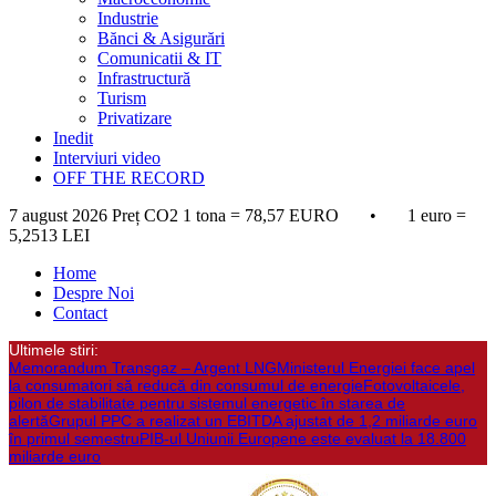
Industrie
Bănci & Asigurări
Comunicatii & IT
Infrastructură
Turism
Privatizare
Inedit
Interviuri video
OFF THE RECORD
7 august 2026
Preț CO2 1 tona = 78,57 EURO • 1 euro =
5,2513 LEI
Home
Despre Noi
Contact
Ultimele stiri:
Memorandum Transgaz – Argent LNG
Ministerul Energiei face apel
la consumatori să reducă din consumul de energie
Fotovoltaicele,
pilon de stabilitate pentru sistemul energetic în starea de
alertă
Grupul PPC a realizat un EBITDA ajustat de 1,2 miliarde euro
în primul semestru
PIB-ul Uniunii Europene este evaluat la 18.800
miliarde euro