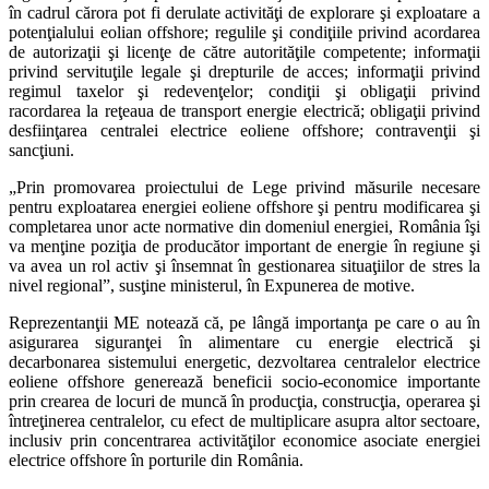
în cadrul cărora pot fi derulate activităţi de explorare şi exploatare a
potenţialului eolian offshore; regulile şi condiţiile privind acordarea
de autorizaţii şi licenţe de către autorităţile competente; informaţii
privind servituţile legale şi drepturile de acces; informaţii privind
regimul taxelor şi redevenţelor; condiţii şi obligaţii privind
racordarea la reţeaua de transport energie electrică; obligaţii privind
desfiinţarea centralei electrice eoliene offshore; contravenţii şi
sancţiuni.
„Prin promovarea proiectului de Lege privind măsurile necesare
pentru exploatarea energiei eoliene offshore şi pentru modificarea şi
completarea unor acte normative din domeniul energiei, România îşi
va menţine poziţia de producător important de energie în regiune şi
va avea un rol activ şi însemnat în gestionarea situaţiilor de stres la
nivel regional”, susţine ministerul, în Expunerea de motive.
Reprezentanţii ME notează că, pe lângă importanţa pe care o au în
asigurarea siguranţei în alimentare cu energie electrică şi
decarbonarea sistemului energetic, dezvoltarea centralelor electrice
eoliene offshore generează beneficii socio-economice importante
prin crearea de locuri de muncă în producţia, construcţia, operarea şi
întreţinerea centralelor, cu efect de multiplicare asupra altor sectoare,
inclusiv prin concentrarea activităţilor economice asociate energiei
electrice offshore în porturile din România.