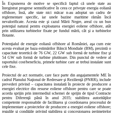
În Expunerea de motive se specifică faptul că unele state au
înregistrat progrese semnificative în ceea ce priveşte energia eoliană
offshore, însă, alte state nici măcar n-au adoptat un cadru de
reglementare specific, iar unele bazine maritime rămân încă
nevalorificate. Acesta este şi cazul Mării Negre, areal cu un bun
potenţial natural pentru exploatarea energiei eoliene offshore, atât
prin utilizarea turbinelor fixate pe fundul mării, cât şi a turbinelor
flotante.
Potenţialul de energie eoliană offshore al României, aşa cum este
acesta evaluat pe baza estimărilor Băncii Mondiale (BM), prezintă o
capacitate teoretică de 76 GW, 22 GW sub formă de turbine fixe şi
54 GW sub formă de turbine plutitoare. Din punctul de vedere al
raportului cost/beneficiu, primele turbine care ar trebui instalate sunt
cele fixe.
Proiectul de act normativ, care face parte din angajamentele ME în
cadrul Planului Naţional de Redresare şi Rezilienţă (PNRR), include
prevederi privind – capacitatea instalată în proiecte de producere a
energiei electrice din resurse eoliene offshore pentru care se poate
acorda sprijin prin intermediul schemei de sprijin de tipul Contracte
pentru Diferenţă până în anul 2035; stabilirea autorităţilor
competente responsabile de facilitarea şi coordonarea procesului de
implementare a proiectelor de producere a energiei eoliene offshore;
regulile şi condiţiile privind stabilirea şi concesionarea perimetrelor