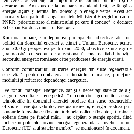
reducere a dependenţei de importurile de combustibili fosili şi de
decarbonare. Am spus de la preluarea mandatului că, pe lângă o
energie sigură şi ieftină, îmi doresc şi o energie verde. Acest act
normativ face parte din angajamentele Ministerul Energiei în cadrul
PNRR, prioritate zero al ministerului pe care îl conduc”, a declarat
Sebastian Burduja, ministrul Energiei.
România urmăreşte îndeplinirea principalelor obiective ale noii
politici din domeniul energiei şi climei a Uniunii Europene, pentru
anul 2030 şi perspectiva pentru anul 2050, obiective asumate şi de
ţara noastră, cu scopul de a gestiona în mod echitabil tranziţia
sectorului energetic românesc către producerea de energie curată.
Conform comunicatului, utilizarea energiei din surse regenerabile
este vitală pentru combaterea schimbărilor climatice, protejarea
mediului şi reducerea dependenţei energetice.
„Pe fondul tranziţiei energetice, dar şi a necesităţii statelor de a-şi
asigura securitatea energetică în contextul geopolitic actual,
tehnologiile în domeniul energiei produse din surse regenerabile
offshore – energia valurilor, energia mareelor, energia produsă prin
panourile fotovoltaice flotante, turbinele eoliene flotante şi turbinele
eoliene fixate pe fundul mării – au căpătat o atenţie sporită, fiind
incluse în politicile privind energia regenerabilă la nivelul Uniunii
Europene (UE) şi al statelor membre”, se menţionează în document.