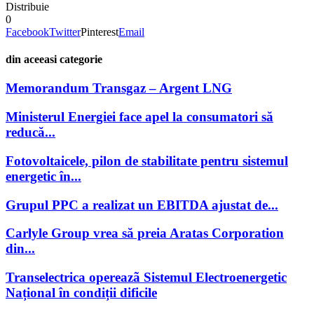
Distribuie
0
Facebook
Twitter
Pinterest
Email
din aceeasi categorie
Memorandum Transgaz – Argent LNG
Ministerul Energiei face apel la consumatori să
reducă...
Fotovoltaicele, pilon de stabilitate pentru sistemul
energetic în...
Grupul PPC a realizat un EBITDA ajustat de...
Carlyle Group vrea să preia Aratas Corporation
din...
Transelectrica opereazã Sistemul Electroenergetic
Național în condiții dificile