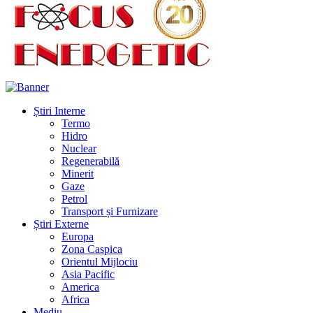
Știri Interne
Termo
Hidro
Nuclear
Regenerabilă
Minerit
Gaze
Petrol
Transport și Furnizare
Știri Externe
Europa
Zona Caspica
Orientul Mijlociu
Asia Pacific
America
Africa
Mediu