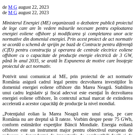
de
M G
august 22, 2023
de
M G
august 22, 2023
Ministerul Energiei (ME) organizează o dezbatere publică proiectul
de lege care are în vedere măsurile necesare pentru exploatarea
energiei eoliene offshore şi modificarea şi completarea unor acte
normative din domeniul energiei. Prin acest proiect de act normativ
se acordă o schemă de sprijin pe bază de Contracte pentru diferenţă
(CfD) pentru construcţia şi operarea de centrale electrice eoliene
offshore cu o capacitate de producţie energie electrică de 3 GW,
până în anul 2035, se arată în Expunerea de motive care însoţeşte
proiectul de act normativ.
Potrivit unui comunicat al ME, prin proiectul de act normativ
România asigură cadrul legal pentru dezvoltarea investiţiilor în
domeniul energiei eoliene offshore din Marea Neagră. Stabilirea
unui cadru legislativ şi fiscal adecvat este esenţial în dezvoltarea
energiei eoliene offshore, în contextul actual marcat de extinderea
accelerată a acestor capacităţi de producţie la nivel mondial.
„Potenţialul eolian la Marea Neagră este unul uriaş, pe care
România nu are dreptul să îl rateze. Vorbim despre peste 75 GWh,
conform estimărilor experţilor Băncii Mondiale. Energia eoliană
offshore este un instrument major pentru obiectivul european de