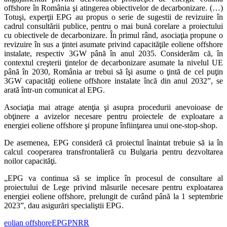
offshore în România şi atingerea obiectivelor de decarbonizare. (…)
Totuşi, experţii EPG au propus o serie de sugestii de revizuire în
cadrul consultării publice, pentru o mai bună corelare a proiectului
cu obiectivele de decarbonizare. În primul rând, asociaţia propune o
revizuire în sus a ţintei asumate privind capacităţile eoliene offshore
instalate, respectiv 3GW până în anul 2035. Considerăm că, în
contextul creşterii ţintelor de decarbonizare asumate la nivelul UE
până în 2030, România ar trebui să îşi asume o ţintă de cel puţin
3GW capacităţi eoliene offshore instalate încă din anul 2032”, se
arată într-un comunicat al EPG.
Asociaţia mai atrage atenţia şi asupra procedurii anevoioase de
obţinere a avizelor necesare pentru proiectele de exploatare a
energiei eoliene offshore şi propune înfiinţarea unui one-stop-shop.
De asemenea, EPG consideră că proiectul înaintat trebuie să ia în
calcul cooperarea transfrontalieră cu Bulgaria pentru dezvoltarea
noilor capacităţi.
„EPG va continua să se implice în procesul de consultare al
proiectului de Lege privind măsurile necesare pentru exploatarea
energiei eoliene offshore, prelungit de curând până la 1 septembrie
2023”, dau asigurări specialiştii EPG.
eolian offshore
EPG
PNRR