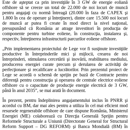
Este de aşteptat ca prin investiţiile în 3 GW de energie eoliană
offshore să se creeze un total de 22.000 de noi locuri de muncă
pentru angajaţi cu normă întreagă (20.000 în faza de CAPEX şi
1.800 în cea de operare şi întreţinere), dintre care 15.500 noi locuri
de muncă ar putea fi create în mod direct la nivel naţional,
presupunând că România ar atrage investitori în producţia de
componente pentru turbine eoliene, în construcţia, instalarea şi,
respectiv, întreţinerea infrastructurii parcurilor eoliene offshore.
„Prin implementarea proiectului de Lege vor fi susţinute investiţiile
productive în întreprinderile mici şi mijlocii, crearea de noi
întreprinderi, stimularea cercetării şi inovării, reabilitarea mediului,
producerea energiei curate precum şi derularea de activităţi de
perfecţionare şi recalificare a lucrătorilor. Prin prezentul proiect de
Lege se acordă o schemă de sprijin pe bază de Contracte pentru
diferenţă pentru construcţia şi operarea de centrale electrice eoliene
offshore cu o capacitate de producţie energie electrică de 3 GW,
până în anul 2035”, se mai arată în document.
În prezent, pentru îndeplinirea angajamentului inclus în PNRR şi
acordul cu BM, dar mai ales pentru a utiliza în cel mai eficient mod
resursele regenerabile offshore de care dispune România, Ministerul
Energiei (ME) colaborează cu Direcţia Generală Sprijin pentru
Reformele Structurale a Uniunii (Directorate General for Structural
Reform Support – DG REFORM) şi Banca Mondială (BM) în