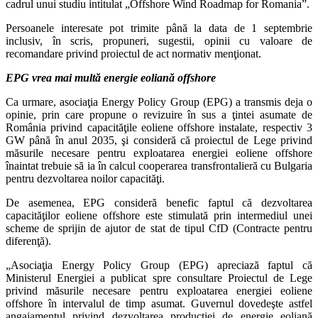
cadrul unui studiu intitulat „Offshore Wind Roadmap for Romania”.
Persoanele interesate pot trimite până la data de 1 septembrie
inclusiv, în scris, propuneri, sugestii, opinii cu valoare de
recomandare privind proiectul de act normativ menţionat.
EPG vrea mai multă energie eoliană offshore
Ca urmare, asociaţia Energy Policy Group (EPG) a transmis deja o
opinie, prin care propune o revizuire în sus a ţintei asumate de
România privind capacităţile eoliene offshore instalate, respectiv 3
GW până în anul 2035, şi consideră că proiectul de Lege privind
măsurile necesare pentru exploatarea energiei eoliene offshore
înaintat trebuie să ia în calcul cooperarea transfrontalieră cu Bulgaria
pentru dezvoltarea noilor capacităţi.
De asemenea, EPG consideră benefic faptul că dezvoltarea
capacităţilor eoliene offshore este stimulată prin intermediul unei
scheme de sprijin de ajutor de stat de tipul CfD (Contracte pentru
diferenţă).
„Asociaţia Energy Policy Group (EPG) apreciază faptul că
Ministerul Energiei a publicat spre consultare Proiectul de Lege
privind măsurile necesare pentru exploatarea energiei eoliene
offshore în intervalul de timp asumat. Guvernul dovedeşte astfel
angajamentul privind dezvoltarea producţiei de energie eoliană