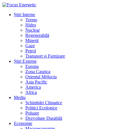
Știri Interne
Termo
Hidro
Nuclear
Regenerabilă
Minerit
Gaze
Petrol
Transport și Furnizare
Știri Externe
Europa
Zona Caspica
Orientul Mijlociu
Asia Pacific
America
Africa
Mediu
Schimbări Climatice
Politici Ecologice
Poluare
Dezvoltare Durabilă
Economie
Macroeconomie