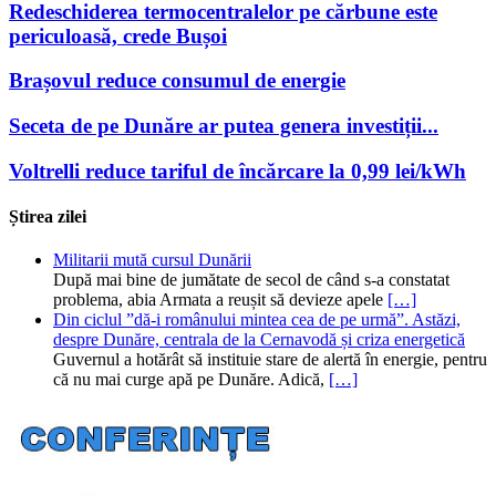
Redeschiderea termocentralelor pe cărbune este
periculoasă, crede Bușoi
Brașovul reduce consumul de energie
Seceta de pe Dunăre ar putea genera investiții...
Voltrelli reduce tariful de încărcare la 0,99 lei/kWh
Știrea zilei
Militarii mută cursul Dunării
După mai bine de jumătate de secol de când s-a constatat
problema, abia Armata a reușit să devieze apele
[…]
Din ciclul ”dă-i românului mintea cea de pe urmă”. Astăzi,
despre Dunăre, centrala de la Cernavodă și criza energetică
Guvernul a hotărât să instituie stare de alertă în energie, pentru
că nu mai curge apă pe Dunăre. Adică,
[…]