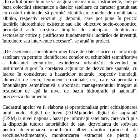
„În cadrul proiectului se va asigura crearea unor instrumente, care pe
baza colectării sistematice a datelor satelitare cu caracter gratuit sau
cu costuri minimale, să permită identificare zonelor de mobilitate a
albiilor, respectiv eroziuni și deponii, care pot pune în pericol
lucrările hidrotehnice existente sau alte obiective socio-economice,
permițând astfel creșterea timpilor de anticipare, identificarea
sectoarelor critice și justificarea fundamentării lucrărilor de investiții,
întreținere sau intervenție necesare”, se arată în proiect.
„De asemenea, constituirea unei baze de date istorice cu informații
satelitare va permite identificarea zonelor cu schimbări semnificative
a folosinței terenurilor, extinderea urbanizării devenind un
instrument suport în corelarea acțiunilor de dezvoltare spațială, cu
luarea în considerare a hazardelor naturale, respectiv inundații,
alunecări de teren, fenomene erozionale, etc, care să permită o
îmbunătățire semnificativă a abordării managementului integrat al
resurselor de apă la nivel de bazin hidrografic și național”,
precizează documentul.
Cadastrul apelor va fi elaborat și operaționalizat prin: achiziționarea
unui model digital de teren (DTM)/model digital de suprafață
(DSM) la nivel național, bazat pe informații satelitare, care va fi pus
la dispoziția tuturor autorităților de stat; dezvoltarea de software
pentru determinarea modificării albiei râurilor (procesul de
eroziune/sedimentare), monitorizarea extracției de pietriș și