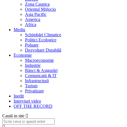
Zona Caspica
Orientul Mijlociu
Asia Pacific
America
Africa
Mediu
Schimbări Climatice
Politici Ecologice
Poluare
Dezvoltare Durabilă
Economie
Macroeconomie
Industrie
Bănci & Asigurări
Comunicatii & IT
Infrastructură
Turism
Privatizare
Inedit
Interviuri video
OFF THE RECORD
Caută in site