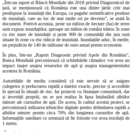
„Într-un raport al Băncii Mondiale din 2018 privind Diagnosticul de
țară, se menționează că România este una dintre țările cele mai
predispuse la inundații din Europa, cu pagube semnificative produse
de inundaţii, care au loc de mai multe ori pe deceniu”, se arată în
document. Potrivit acestuia, peste un milion de hectare (ha) de teren
sunt expuse inundațiilor, aproape un milion de români trăiesc în zone
cu risc mare de inundații și peste 900 de comunități din țara sunt
situate în zone cu risc ridicat de inundații. Inundațiile aduc, în medie,
un prejudiciu de 140 de milioane de euro anual pentru economie.
În plus, într-un „Raport Diagnostic privind Apele din România”,
Banca Mondială preconizează că schimbările climatice vor avea un
impact major asupra resurselor de apă şi asupra managementului
acestora în România.
Autoritățile de mediu consideră că este nevoie să se asigure
culegerea și prelucrarea rapidă a datelor exacte, precise și accesibile
în special în situații de risc. Iar proiecte cu finanțare comunitară, dar
și investiții propriii, nu se pot realiza în lipsa întabulării albiilor
minore ale cursurilor de apă. De aceea, în cadrul acestui proiect, se
preconizează utilizarea tehnicilor digitale pentru delimitarea rapidă a
albiilor minore pentru circa 70% din lungimea cursurilor de apă.
Informațiile satelitare ce urmează să fie folosite vor avea rezoluții de
1 metru.