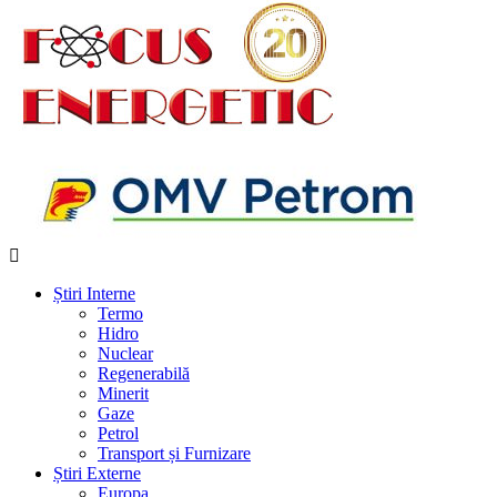
Știri Interne
Termo
Hidro
Nuclear
Regenerabilă
Minerit
Gaze
Petrol
Transport și Furnizare
Știri Externe
Europa