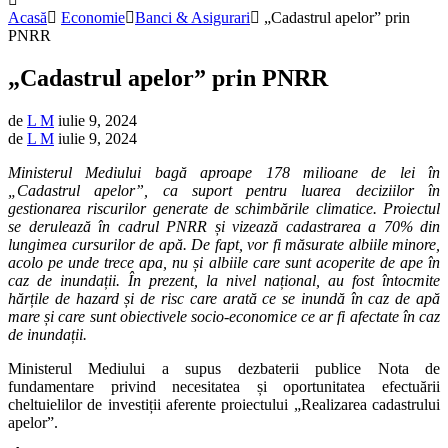
Acasă
Economie
Banci & Asigurari
„Cadastrul apelor” prin
PNRR
„Cadastrul apelor” prin PNRR
de
L M
iulie 9, 2024
de
L M
iulie 9, 2024
Ministerul Mediului bagă aproape 178 milioane de lei în
„Cadastrul apelor”, ca suport pentru luarea deciziilor în
gestionarea riscurilor generate de schimbările climatice. Proiectul
se derulează în cadrul PNRR și vizează cadastrarea a 70% din
lungimea cursurilor de apă. De fapt, vor fi măsurate albiile minore,
acolo pe unde trece apa, nu și albiile care sunt acoperite de ape în
caz de inundații. În prezent, la nivel național, au fost întocmite
hărțile de hazard și de risc care arată ce se inundă în caz de apă
mare și care sunt obiectivele socio-economice ce ar fi afectate în caz
de inundații.
Ministerul Mediului a supus dezbaterii publice Nota de
fundamentare privind necesitatea și oportunitatea efectuării
cheltuielilor de investiții aferente proiectului „Realizarea cadastrului
apelor”.