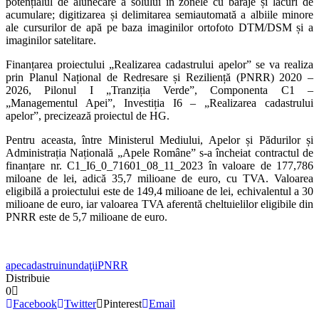
potențialul de alunecare a solului în zonele cu baraje și lacuri de
acumulare; digitizarea și delimitarea semiautomată a albiile minore
ale cursurilor de apă pe baza imaginilor ortofoto DTM/DSM și a
imaginilor satelitare.
Finanțarea proiectului „Realizarea cadastrului apelor” se va realiza
prin Planul Național de Redresare și Reziliență (PNRR) 2020 –
2026, Pilonul I „Tranziția Verde”, Componenta C1 –
„Managementul Apei”, Investiția I6 – „Realizarea cadastrului
apelor”, precizează proiectul de HG.
Pentru aceasta, între Ministerul Mediului, Apelor și Pădurilor și
Administrația Națională „Apele Române” s-a încheiat contractul de
finanțare nr. C1_I6_0_71601_08_11_2023 în valoare de 177,786
miloane de lei, adică 35,7 milioane de euro, cu TVA. Valoarea
eligibilă a proiectului este de 149,4 milioane de lei, echivalentul a 30
milioane de euro, iar valoarea TVA aferentă cheltuielilor eligibile din
PNRR este de 5,7 milioane de euro.
ape
cadastru
inundaţii
PNRR
Distribuie
0
Facebook
Twitter
Pinterest
Email