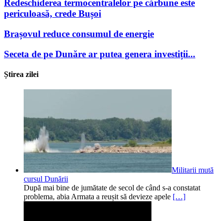
Redeschiderea termocentralelor pe cărbune este
periculoasă, crede Bușoi
Brașovul reduce consumul de energie
Seceta de pe Dunăre ar putea genera investiții...
Știrea zilei
Militarii mută
cursul Dunării
După mai bine de jumătate de secol de când s-a constatat
problema, abia Armata a reușit să devieze apele
[…]