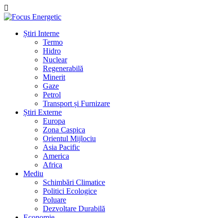
Știri Interne
Termo
Hidro
Nuclear
Regenerabilă
Minerit
Gaze
Petrol
Transport și Furnizare
Știri Externe
Europa
Zona Caspica
Orientul Mijlociu
Asia Pacific
America
Africa
Mediu
Schimbări Climatice
Politici Ecologice
Poluare
Dezvoltare Durabilă
Economie