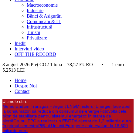
Macroeconomie
Industrie
Bănci & Asigurări
Comunicatii & IT
Infrastructură
Turism
Privatizare
Inedit
Interviuri video
OFF THE RECORD
8 august 2026
Preț CO2 1 tona = 78,57 EURO • 1 euro =
5,2513 LEI
Home
Despre Noi
Contact
Ultimele stiri:
Memorandum Transgaz – Argent LNG
Ministerul Energiei face apel
la consumatori să reducă din consumul de energie
Fotovoltaicele,
pilon de stabilitate pentru sistemul energetic în starea de
alertă
Grupul PPC a realizat un EBITDA ajustat de 1,2 miliarde euro
în primul semestru
PIB-ul Uniunii Europene este evaluat la 18.800
miliarde euro