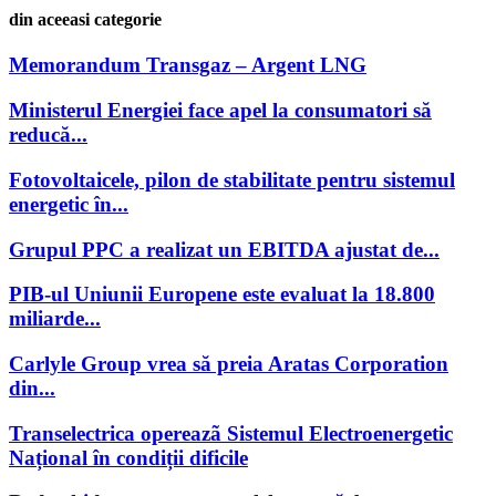
din aceeasi categorie
Memorandum Transgaz – Argent LNG
Ministerul Energiei face apel la consumatori să
reducă...
Fotovoltaicele, pilon de stabilitate pentru sistemul
energetic în...
Grupul PPC a realizat un EBITDA ajustat de...
PIB-ul Uniunii Europene este evaluat la 18.800
miliarde...
Carlyle Group vrea să preia Aratas Corporation
din...
Transelectrica opereazã Sistemul Electroenergetic
Național în condiții dificile