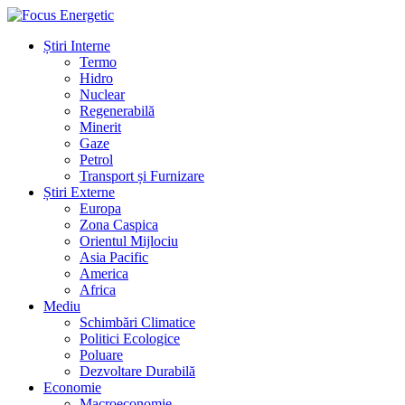
Știri Interne
Termo
Hidro
Nuclear
Regenerabilă
Minerit
Gaze
Petrol
Transport și Furnizare
Știri Externe
Europa
Zona Caspica
Orientul Mijlociu
Asia Pacific
America
Africa
Mediu
Schimbări Climatice
Politici Ecologice
Poluare
Dezvoltare Durabilă
Economie
Macroeconomie