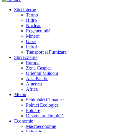
Știri Interne
Termo
Hidro
Nuclear
Regenerabilă
Minerit
Gaze
Petrol
Transport și Furnizare
Știri Externe
Europa
Zona Caspica
Orientul Mijlociu
Asia Pacific
America
Africa
Mediu
Schimbări Climatice
Politici Ecologice
Poluare
Dezvoltare Durabilă
Economie
Macroeconomie
Industrie