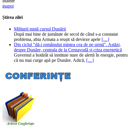
Inainte
inapoi
Știrea zilei
Militarii mută cursul Dunării
După mai bine de jumătate de secol de când s-a constatat
problema, abia Armata a reușit să devieze apele
[…]
Din ciclul ”dă-i românului mintea cea de pe urmă”. Astăzi,
despre Dunăre, centrala de la Cernavodă și criza energetică
Guvernul a hotărât să instituie stare de alertă în energie, pentru
că nu mai curge apă pe Dunăre. Adică,
[…]