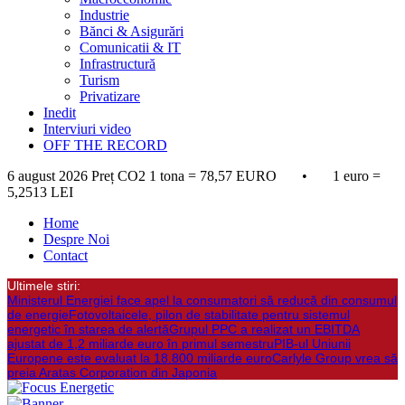
Industrie
Bănci & Asigurări
Comunicatii & IT
Infrastructură
Turism
Privatizare
Inedit
Interviuri video
OFF THE RECORD
6 august 2026
Preț CO2 1 tona = 78,57 EURO • 1 euro =
5,2513 LEI
Home
Despre Noi
Contact
Ultimele stiri:
Ministerul Energiei face apel la consumatori să reducă din consumul
de energie
Fotovoltaicele, pilon de stabilitate pentru sistemul
energetic în starea de alertă
Grupul PPC a realizat un EBITDA
ajustat de 1,2 miliarde euro în primul semestru
PIB-ul Uniunii
Europene este evaluat la 18.800 miliarde euro
Carlyle Group vrea să
preia Aratas Corporation din Japonia