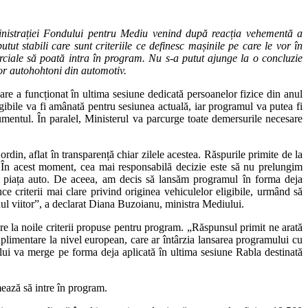
ministrației Fondului pentru Mediu venind după reacția vehementă a
ut stabili care sunt criteriile ce definesc mașinile pe care le vor în
rciale să poată intra în program. Nu s-a putut ajunge la o concluzie
lor autohohtoni din automotiv.
re a funcționat în ultima sesiune dedicată persoanelor fizice din anul
igibile va fi amânată pentru sesiunea actuală, iar programul va putea fi
umentul. În paralel, Ministerul va parcurge toate demersurile necesare
in, aflat în transparență chiar zilele acestea. Răspurile primite de la
i. În acest moment, cea mai responsabilă decizie este să nu prelungim
ă pe piața auto. De aceea, am decis să lansăm programul în forma deja
e criterii mai clare privind originea vehiculelor eligibile, urmând să
nul viitor”, a declarat Diana Buzoianu, ministra Mediului.
re la noile criterii propuse pentru program. „Răspunsul primit ne arată
plimentare la nivel european, care ar întârzia lansarea programului cu
ului va merge pe forma deja aplicată în ultima sesiune Rabla destinată
mează să intre în program.