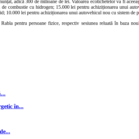
țat, adică 300 de milioane de lei. Valoarea ecotichetelor va fi aceeași 
lă de combustie cu hidrogen; 15.000 lei pentru achiziționarea unui autov
rid; 10.000 lei pentru achiziționarea unui autovehicul nou cu sistem de
ne Rabla pentru persoane fizice, respectiv sesiunea reluată în baza no
...
getic în...
de...