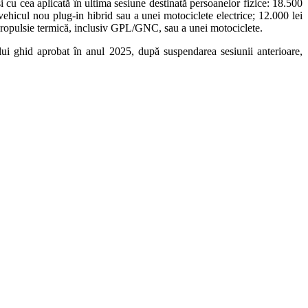
cu cea aplicată în ultima sesiune destinată persoanelor fizice: 18.500
ehicul nou plug-in hibrid sau a unei motociclete electrice; 12.000 lei
 propulsie termică, inclusiv GPL/GNC, sau a unei motociclete.
ului ghid aprobat în anul 2025, după suspendarea sesiunii anterioare,