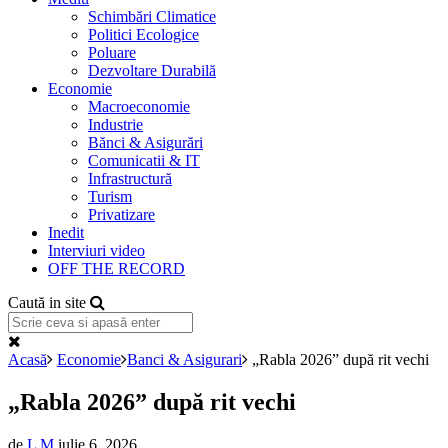
Schimbări Climatice
Politici Ecologice
Poluare
Dezvoltare Durabilă
Economie
Macroeconomie
Industrie
Bănci & Asigurări
Comunicatii & IT
Infrastructură
Turism
Privatizare
Inedit
Interviuri video
OFF THE RECORD
Caută in site
Acasă
Economie
Banci & Asigurari
„Rabla 2026” după rit vechi
„Rabla 2026” după rit vechi
de
L M
iulie 6, 2026