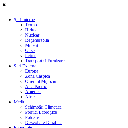
Știri Interne
Termo
Hidro
Nuclear
Regenerabilă
Minerit
Gaze
Petrol
Transport și Furnizare
Știri Externe
Europa
Zona Caspica
Orientul Mijlociu
Asia Pacific
America
Africa
Mediu
Schimbări Climatice
Politici Ecologice
Poluare
Dezvoltare Durabilă
Economie