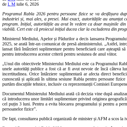
de
L M
iulie 6, 2026
Programul Rabla 2026 pentru persoane fizice se va desfășura după 
industriei și, mai ales, a presei. Mai exact, autoritățile au anunțat
program. Inițial, autoritățile au avut în vedere ca doar mașinile d
viabilă. Cert este că proiecul inițial ducea clar la excluderea din pr
Ministerul Mediului, Apelor și Pădurilor a decis lansarea Programului
2025, se arată într-un comunicat de presă alministerului. „Astfel, intr
lansat fără întârzieri suplimentare pentru beneficiarii care așteaptă
pentru introducerea acestor criterii pentru sesiunea de anul viitor.
„Unul din obiectivele Ministerului Mediului este ca Programului Rabla 
unele autorități publice a fost că ar fi avut nevoie de încă câteva 
incertitudinea. Orice întârziere suplimentară ar afecta direct benef
cunoscută și aplicată în ultima sesiune Rabla pentru persoane fizice 
purtăm discuțiile tehnice, inclusiv cu reprezentanții Comisiei Europene
Documentul Ministerului Mediului arată că decizia vine după analizarea
că introducerea unor limitări suplimentare privind originea geografic
cel puțin 3 luni. Pentru a evita blocarea programului și pentru a per
persoanelor fizice”.
De fapt, consultarea publică organizată de minister și AFM a scos la iv