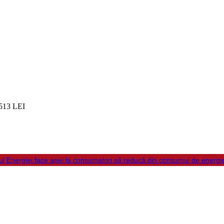
513 LEI
ul Energiei face apel la consumatori să reducă din consumul de energi