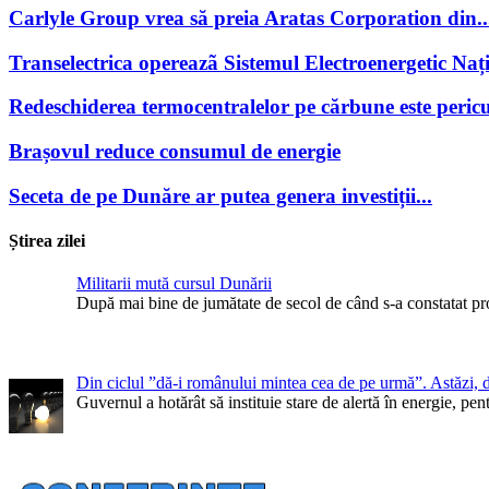
Carlyle Group vrea să preia Aratas Corporation din..
Transelectrica opereazã Sistemul Electroenergetic Națio
Redeschiderea termocentralelor pe cărbune este pericu
Brașovul reduce consumul de energie
Seceta de pe Dunăre ar putea genera investiții...
Știrea zilei
Militarii mută cursul Dunării
După mai bine de jumătate de secol de când s-a constatat pr
Din ciclul ”dă-i românului mintea cea de pe urmă”. Astăzi, 
Guvernul a hotărât să instituie stare de alertă în energie, 