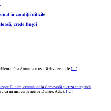
.
nal în condiții dificile
loasă, crede Bușoi
oblema, abia Armata a reușit să devieze apele
[…]
despre Dunăre, centrala de la Cernavodă și criza energetică
pentru că nu mai curge apă pe Dunăre. Adică,
[…]