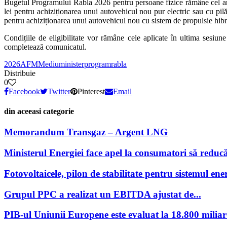
Bugetul Programului Rabla 2026 pentru persoane fizice rămâne cel anun
lei pentru achiziționarea unui autovehicul nou pur electric sau cu pi
pentru achiziționarea unui autovehicul nou cu sistem de propulsie hib
Condițiile de eligibilitate vor rămâne cele aplicate în ultima sesiu
completează comunicatul.
2026
AFM
Mediu
minister
program
rabla
Distribuie
0
Facebook
Twitter
Pinterest
Email
din aceeasi categorie
Memorandum Transgaz – Argent LNG
Ministerul Energiei face apel la consumatori să reducă
Fotovoltaicele, pilon de stabilitate pentru sistemul ener
Grupul PPC a realizat un EBITDA ajustat de...
PIB-ul Uniunii Europene este evaluat la 18.800 miliar