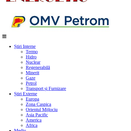
Știri Interne
Termo
Hidro
Nuclear
Regenerabilă
Minerit
Gaze
Petrol
Transport și Furnizare
Știri Externe
Europa
Zona Caspica
Orientul Mijlociu
Asia Pacific
America
Africa
Mediu