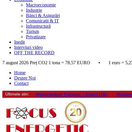
Macroeconomie
Industrie
Bănci & Asigurări
Comunicatii & IT
Infrastructură
Turism
Privatizare
Inedit
Interviuri video
OFF THE RECORD
7 august 2026
Preț CO2 1 tona = 78,57 EURO • 1 euro = 5,2
Home
Despre Noi
Contact
Ultimele stiri:
Memorandum Transgaz – Argent LNG
Minister