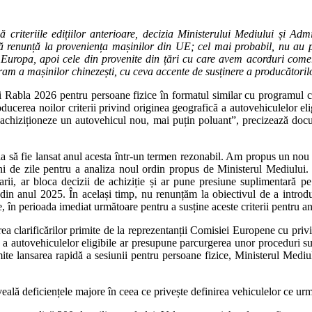
criteriile edițiilor anterioare, decizia Ministerului Mediului și Ad
 că renunță la proveniența mașinilor din UE; cel mai probabil, nu au put
in Europa, apoi cele din provenite din țări cu care avem acorduri come
ogram a mașinilor chinezești, cu ceva accente de susținere a producători
 Rabla 2026 pentru persoane fizice în formatul similar cu programul ca
oducerea noilor criterii privind originea geografică a autovehiculelor el
 să achiziționeze un autovehicul nou, mai puțin poluant”, precizează doc
să fie lansat anul acesta într-un termen rezonabil. Am propus un nou ord
luni de zile pentru a analiza noul ordin propus de Ministerul Mediulu
iciarii, ar bloca decizii de achiziție și ar pune presiune suplimentar
din anul 2025. În același timp, nu renunțăm la obiectivul de a introduc
, în perioada imediat următoare pentru a susține aceste criterii pentru a
 clarificărilor primite de la reprezentanții Comisiei Europene cu privi
ă a autovehiculelor eligibile ar presupune parcurgerea unor proceduri su
mite lansarea rapidă a sesiunii pentru persoane fizice, Ministerul Medi
eală deficiențele majore în ceea ce privește definirea vehiculelor ce ur