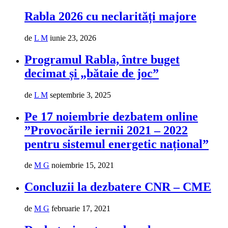
Rabla 2026 cu neclarități majore
de
L M
iunie 23, 2026
Programul Rabla, între buget
decimat și „bătaie de joc”
de
L M
septembrie 3, 2025
Pe 17 noiembrie dezbatem online
”Provocările iernii 2021 – 2022
pentru sistemul energetic național”
de
M G
noiembrie 15, 2021
Concluzii la dezbatere CNR – CME
de
M G
februarie 17, 2021