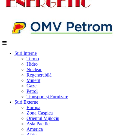
Știri Interne
Termo
Hidro
Nuclear
Regenerabilă
Minerit
Gaze
Petrol
Transport și Furnizare
Știri Externe
Europa
Zona Caspica
Orientul Mijlociu
Asia Pacific
America
Africa