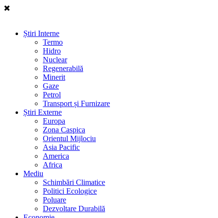
Știri Interne
Termo
Hidro
Nuclear
Regenerabilă
Minerit
Gaze
Petrol
Transport și Furnizare
Știri Externe
Europa
Zona Caspica
Orientul Mijlociu
Asia Pacific
America
Africa
Mediu
Schimbări Climatice
Politici Ecologice
Poluare
Dezvoltare Durabilă
Economie