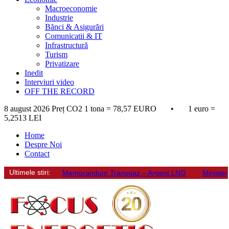
Macroeconomie
Industrie
Bănci & Asigurări
Comunicatii & IT
Infrastructură
Turism
Privatizare
Inedit
Interviuri video
OFF THE RECORD
8 august 2026
Preț CO2 1 tona = 78,57 EURO • 1 euro =
5,2513 LEI
Home
Despre Noi
Contact
Ultimele stiri:
Memorandum Transgaz – Argent LNG
Minister