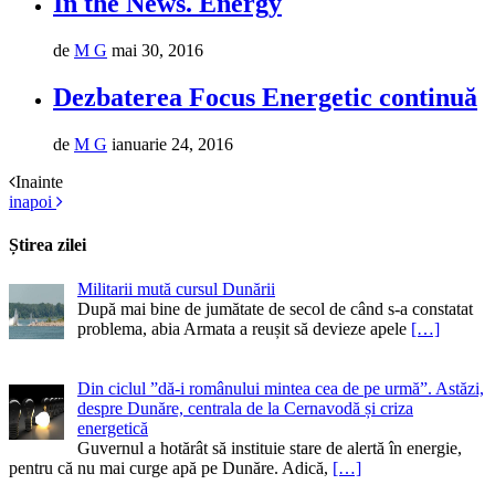
In the News. Energy
de
M G
mai 30, 2016
Dezbaterea Focus Energetic continuă
de
M G
ianuarie 24, 2016
Inainte
inapoi
Știrea zilei
Militarii mută cursul Dunării
După mai bine de jumătate de secol de când s-a constatat
problema, abia Armata a reușit să devieze apele
[…]
Din ciclul ”dă-i românului mintea cea de pe urmă”. Astăzi,
despre Dunăre, centrala de la Cernavodă și criza
energetică
Guvernul a hotărât să instituie stare de alertă în energie,
pentru că nu mai curge apă pe Dunăre. Adică,
[…]