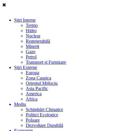
Știri Interne
Termo
Hidro
Nuclear
Regenerabilă
Minerit
Gaze
Petrol
Transport și Furnizare
Știri Externe
Europa
Zona Caspica
Orientul Mijlociu
Asia Pacific
America
Africa
Mediu
Schimbări Climatice
Politici Ecologice
Poluare
Dezvoltare Durabilă
Economie