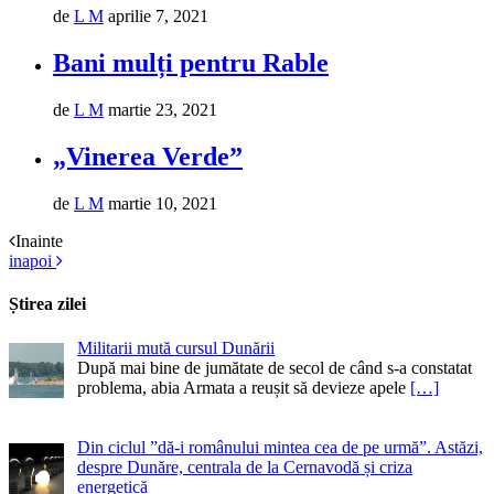
de
L M
aprilie 7, 2021
Bani mulți pentru Rable
de
L M
martie 23, 2021
„Vinerea Verde”
de
L M
martie 10, 2021
Inainte
inapoi
Știrea zilei
Militarii mută cursul Dunării
După mai bine de jumătate de secol de când s-a constatat
problema, abia Armata a reușit să devieze apele
[…]
Din ciclul ”dă-i românului mintea cea de pe urmă”. Astăzi,
despre Dunăre, centrala de la Cernavodă și criza
energetică