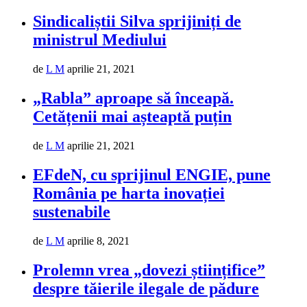
Sindicaliștii Silva sprijiniți de
ministrul Mediului
de
L M
aprilie 21, 2021
„Rabla” aproape să înceapă.
Cetățenii mai așteaptă puțin
de
L M
aprilie 21, 2021
EFdeN, cu sprijinul ENGIE, pune
România pe harta inovației
sustenabile
de
L M
aprilie 8, 2021
Prolemn vrea „dovezi științifice”
despre tăierile ilegale de pădure