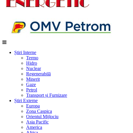
Știri Interne
Termo
Hidro
Nuclear
Regenerabilă
Minerit
Gaze
Petrol
Transport și Furnizare
Știri Externe
Europa
Zona Caspica
Orientul Mijlociu
Asia Pacific
America
Africa