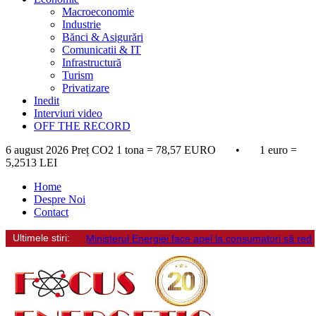
Macroeconomie
Industrie
Bănci & Asigurări
Comunicatii & IT
Infrastructură
Turism
Privatizare
Inedit
Interviuri video
OFF THE RECORD
6 august 2026
Preț CO2 1 tona = 78,57 EURO • 1 euro =
5,2513 LEI
Home
Despre Noi
Contact
Ultimele stiri:
Ministerul Energiei face apel la consumatori să re