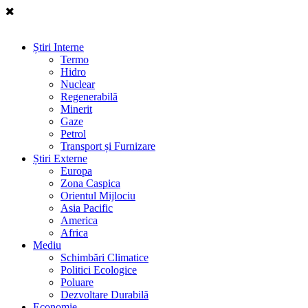
Știri Interne
Termo
Hidro
Nuclear
Regenerabilă
Minerit
Gaze
Petrol
Transport și Furnizare
Știri Externe
Europa
Zona Caspica
Orientul Mijlociu
Asia Pacific
America
Africa
Mediu
Schimbări Climatice
Politici Ecologice
Poluare
Dezvoltare Durabilă
Economie