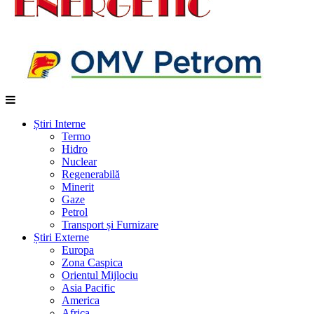
Știri Interne
Termo
Hidro
Nuclear
Regenerabilă
Minerit
Gaze
Petrol
Transport și Furnizare
Știri Externe
Europa
Zona Caspica
Orientul Mijlociu
Asia Pacific
America
Africa