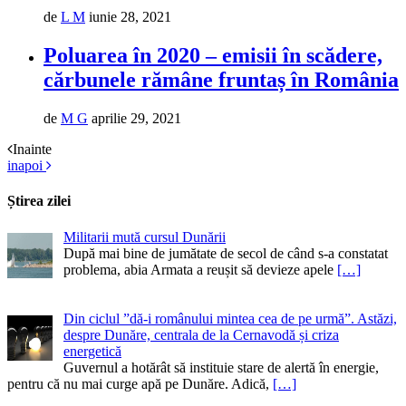
de
L M
iunie 28, 2021
Poluarea în 2020 – emisii în scădere,
cărbunele rămâne fruntaș în România
de
M G
aprilie 29, 2021
Inainte
inapoi
Știrea zilei
Militarii mută cursul Dunării
După mai bine de jumătate de secol de când s-a constatat
problema, abia Armata a reușit să devieze apele
[…]
Din ciclul ”dă-i românului mintea cea de pe urmă”. Astăzi,
despre Dunăre, centrala de la Cernavodă și criza
energetică
Guvernul a hotărât să instituie stare de alertă în energie,
pentru că nu mai curge apă pe Dunăre. Adică,
[…]