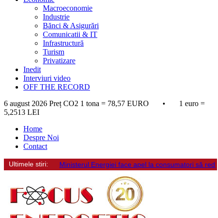
Macroeconomie
Industrie
Bănci & Asigurări
Comunicatii & IT
Infrastructură
Turism
Privatizare
Inedit
Interviuri video
OFF THE RECORD
6 august 2026
Preț CO2 1 tona = 78,57 EURO • 1 euro =
5,2513 LEI
Home
Despre Noi
Contact
Ultimele stiri:
Ministerul Energiei face apel la consumatori să re