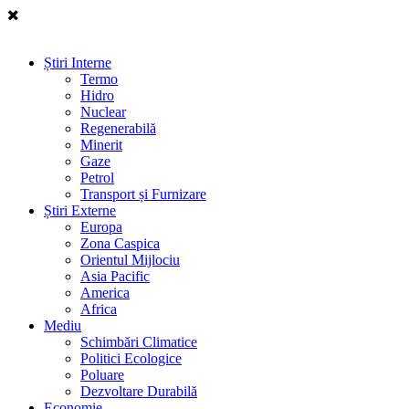
Știri Interne
Termo
Hidro
Nuclear
Regenerabilă
Minerit
Gaze
Petrol
Transport și Furnizare
Știri Externe
Europa
Zona Caspica
Orientul Mijlociu
Asia Pacific
America
Africa
Mediu
Schimbări Climatice
Politici Ecologice
Poluare
Dezvoltare Durabilă
Economie