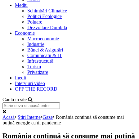
Mediu
Schimbări Climatice
Politici Ecologice
Poluare
Dezvoltare Durabilă
Economie
Macroeconomie
Industrie
Bănci & Asigurări
Comunicatii & IT
Infrastructură
Turism
Privatizare
Inedit
Interviuri video
OFF THE RECORD
Caută in site
Acasă
Stiri Interne
Gaze
România continuă să consume mai
puțină energie ca în pandemie
România continuă să consume mai puțină