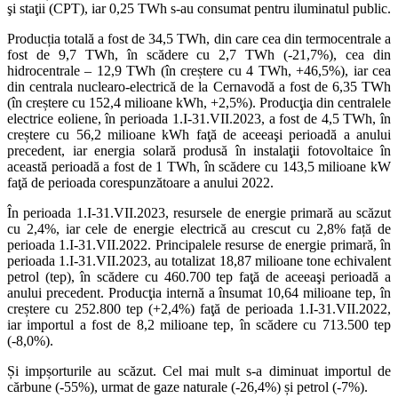
şi staţii (CPT), iar 0,25 TWh s-au consumat pentru iluminatul public.
Producția totală a fost de 34,5 TWh, din care cea din termocentrale a
fost de 9,7 TWh, în scădere cu 2,7 TWh (-21,7%), cea din
hidrocentrale – 12,9 TWh (în creștere cu 4 TWh, +46,5%), iar cea
din centrala nuclearo-electrică de la Cernavodă a fost de 6,35 TWh
(în creștere cu 152,4 milioane kWh, +2,5%). Producţia din centralele
electrice eoliene, în perioada 1.I-31.VII.2023, a fost de 4,5 TWh, în
creștere cu 56,2 milioane kWh faţă de aceeaşi perioadă a anului
precedent, iar energia solară produsă în instalaţii fotovoltaice în
această perioadă a fost de 1 TWh, în scădere cu 143,5 milioane kW
faţă de perioada corespunzătoare a anului 2022.
În perioada 1.I-31.VII.2023, resursele de energie primară au scăzut
cu 2,4%, iar cele de energie electrică au crescut cu 2,8% față de
perioada 1.I-31.VII.2022. Principalele resurse de energie primară, în
perioada 1.I-31.VII.2023, au totalizat 18,87 milioane tone echivalent
petrol (tep), în scădere cu 460.700 tep faţă de aceeaşi perioadă a
anului precedent. Producţia internă a însumat 10,64 milioane tep, în
creștere cu 252.800 tep (+2,4%) faţă de perioada 1.I-31.VII.2022,
iar importul a fost de 8,2 milioane tep, în scădere cu 713.500 tep
(-8,0%).
Și impșorturile au scăzut. Cel mai mult s-a diminuat importul de
cărbune (-55%), urmat de gaze naturale (-26,4%) și petrol (-7%).