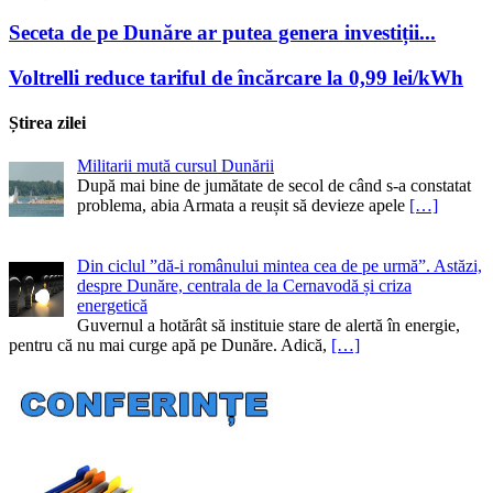
Seceta de pe Dunăre ar putea genera investiții...
Voltrelli reduce tariful de încărcare la 0,99 lei/kWh
Știrea zilei
Militarii mută cursul Dunării
După mai bine de jumătate de secol de când s-a constatat
problema, abia Armata a reușit să devieze apele
[…]
Din ciclul ”dă-i românului mintea cea de pe urmă”. Astăzi,
despre Dunăre, centrala de la Cernavodă și criza
energetică
Guvernul a hotărât să instituie stare de alertă în energie,
pentru că nu mai curge apă pe Dunăre. Adică,
[…]