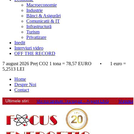
Macroeconomie
Industrie
Bănci & Asigurări
Comunicatii & IT
Infrastructură
Turism
Privatizare
Inedit
Interviuri video
OFF THE RECORD
7 august 2026
Preț CO2 1 tona = 78,57 EURO • 1 euro =
5,2513 LEI
Home
Despre Noi
Contact
Ultimele stiri:
Memorandum Transgaz – Argent LNG
Minister