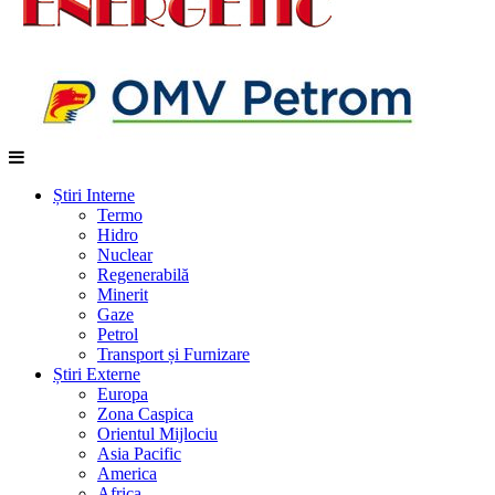
Știri Interne
Termo
Hidro
Nuclear
Regenerabilă
Minerit
Gaze
Petrol
Transport și Furnizare
Știri Externe
Europa
Zona Caspica
Orientul Mijlociu
Asia Pacific
America
Africa