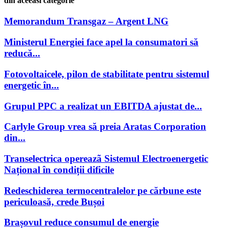
din aceeasi categorie
Memorandum Transgaz – Argent LNG
Ministerul Energiei face apel la consumatori să
reducă...
Fotovoltaicele, pilon de stabilitate pentru sistemul
energetic în...
Grupul PPC a realizat un EBITDA ajustat de...
Carlyle Group vrea să preia Aratas Corporation
din...
Transelectrica opereazã Sistemul Electroenergetic
Național în condiții dificile
Redeschiderea termocentralelor pe cărbune este
periculoasă, crede Bușoi
Brașovul reduce consumul de energie