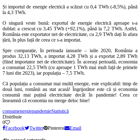
Și importul de energie electrică a scăzut cu 0,4 TWh (-8,5%), până
la 4,3 TWh.
O singură veste bună: exportul de energie electrică aproape s-a
dublat: a crescut cu 3,45 TWh (+92,1%), până la 7,2 TWh. Astfel,
România este exportator net de electricitate, cu 2,9 TWh dați în afara
țării, în plus față de ceea ce s-a importat.
Spre comparație, în perioada ianuarie – iulie 2020, România a
produs 32,13 TWh, a importat 4,28 TWh și a exportat 2,89 TWh
(fiind importator net de electricitate). În aceeași perioadă, economia
a consumat 22,5 TWh (cu aproape 1 TWh mai mult față de primele
7 luni din 2023), iar populația – 7,5 TWh.
Că populația a consumat mai multă energie, este explicabil: timp de
două luni, românii au stat acasă! Îngrijorător este că și economia
consumă mai puțină electricitate decât în pandemie! Ceea ce
înseamnă că economia nu merge deloc bine!
consum
energie
pandemie
Statistică
Distribuie
0
Facebook
Twitter
Pinterest
Email