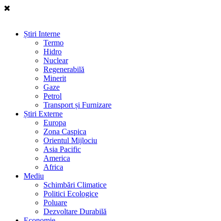
Știri Interne
Termo
Hidro
Nuclear
Regenerabilă
Minerit
Gaze
Petrol
Transport și Furnizare
Știri Externe
Europa
Zona Caspica
Orientul Mijlociu
Asia Pacific
America
Africa
Mediu
Schimbări Climatice
Politici Ecologice
Poluare
Dezvoltare Durabilă
Economie