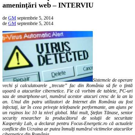
ameninţări web – INTERVIU
de
GM
septembrie 5, 2014
de
GM
septembrie 5, 2014
Sistemele de operare
vechi şi calculatoarele „trecute” fac din România să fie o ţintă
uşoară a atacurilor cibernetice. Fie că vorbim de tablete, PC-uri
sau de smartphone-uri, numărul acestor atacuri cresc de la an la
an. Unul din patru utilizatori de Internet din România au fost
infectaţi, iar în ceea priveşte telefoanele performante, am ajuns pe
un ruşinos loc 10 la nivel global. Mai mult, Ştefan Tănase, senior
security researcher la producătorul de soluţii de securitate
Kaspersky Lab, a declarat pentru Focus-Energetic.ro că actualele
conflicte din Ucraina ar putea înmulţi numărul victimelor atacurilor
cibernetice din România.