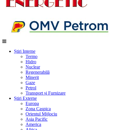
Știri Interne
Termo
Hidro
Nuclear
Regenerabilă
Minerit
Gaze
Petrol
Transport și Furnizare
Știri Externe
Europa
Zona Caspica
Orientul Mijlociu
Asia Pacific
America
Africa