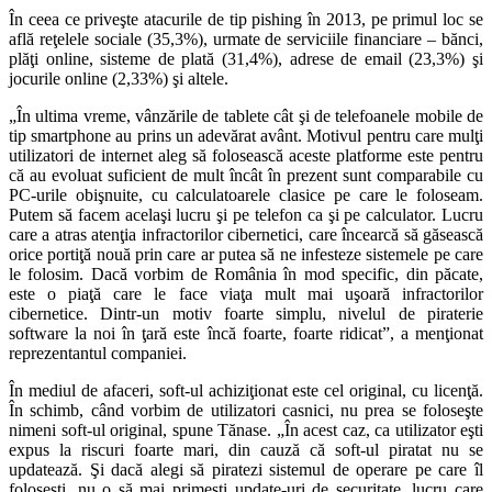
În ceea ce priveşte atacurile de tip pishing în 2013, pe primul loc se
află reţelele sociale (35,3%), urmate de serviciile financiare – bănci,
plăţi online, sisteme de plată (31,4%), adrese de email (23,3%) şi
jocurile online (2,33%) şi altele.
„În ultima vreme, vânzările de tablete cât şi de telefoanele mobile de
tip smartphone au prins un adevărat avânt. Motivul pentru care mulţi
utilizatori de internet aleg să folosească aceste platforme este pentru
că au evoluat suficient de mult încât în prezent sunt comparabile cu
PC-urile obişnuite, cu calculatoarele clasice pe care le foloseam.
Putem să facem acelaşi lucru şi pe telefon ca şi pe calculator. Lucru
care a atras atenţia infractorilor cibernetici, care încearcă să găsească
orice portiţă nouă prin care ar putea să ne infesteze sistemele pe care
le folosim. Dacă vorbim de România în mod specific, din păcate,
este o piaţă care le face viaţa mult mai uşoară infractorilor
cibernetice. Dintr-un motiv foarte simplu, nivelul de piraterie
software la noi în ţară este încă foarte, foarte ridicat”, a menţionat
reprezentantul companiei.
În mediul de afaceri, soft-ul achiziţionat este cel original, cu licenţă.
În schimb, când vorbim de utilizatori casnici, nu prea se foloseşte
nimeni soft-ul original, spune Tănase. „În acest caz, ca utilizator eşti
expus la riscuri foarte mari, din cauză că soft-ul piratat nu se
updatează. Şi dacă alegi să piratezi sistemul de operare pe care îl
foloseşti, nu o să mai primeşti update-uri de securitate, lucru care