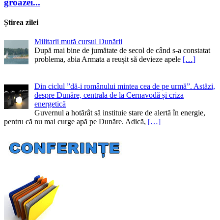
groazei...
Știrea zilei
Militarii mută cursul Dunării
După mai bine de jumătate de secol de când s-a constatat
problema, abia Armata a reușit să devieze apele
[…]
Din ciclul ”dă-i românului mintea cea de pe urmă”. Astăzi,
despre Dunăre, centrala de la Cernavodă și criza
energetică
Guvernul a hotărât să instituie stare de alertă în energie,
pentru că nu mai curge apă pe Dunăre. Adică,
[…]