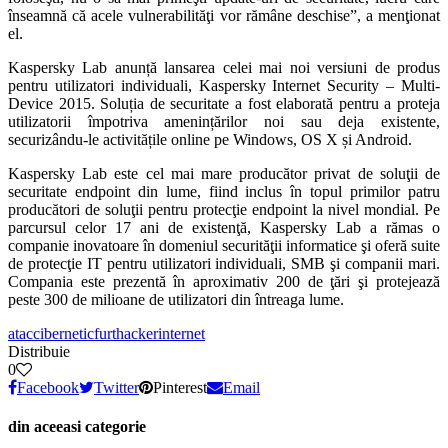
înseamnă că acele vulnerabilităţi vor rămâne deschise”, a menţionat
el.
Kaspersky Lab anunță lansarea celei mai noi versiuni de produs
pentru utilizatori individuali, Kaspersky Internet Security – Multi-
Device 2015. Soluția de securitate a fost elaborată pentru a proteja
utilizatorii împotriva amenințărilor noi sau deja existente,
securizându-le activitățile online pe Windows, OS X și Android.
Kaspersky Lab este cel mai mare producător privat de soluţii de
securitate endpoint din lume, fiind inclus în topul primilor patru
producători de soluţii pentru protecţie endpoint la nivel mondial. Pe
parcursul celor 17 ani de existenţă, Kaspersky Lab a rămas o
companie inovatoare în domeniul securităţii informatice şi oferă suite
de protecţie IT pentru utilizatori individuali, SMB şi companii mari.
Compania este prezentă în aproximativ 200 de ţări şi protejează
peste 300 de milioane de utilizatori din întreaga lume.
atac
cibernetic
furt
hacker
internet
Distribuie
0
Facebook
Twitter
Pinterest
Email
din aceeasi categorie