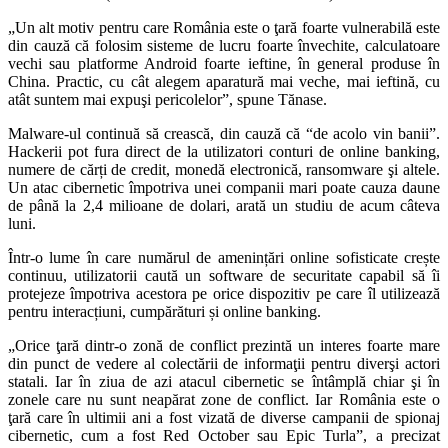
„Un alt motiv pentru care România este o ţară foarte vulnerabilă este
din cauză că folosim sisteme de lucru foarte învechite, calculatoare
vechi sau platforme Android foarte ieftine, în general produse în
China. Practic, cu cât alegem aparatură mai veche, mai ieftină, cu
atât suntem mai expuşi pericolelor”, spune Tănase.
Malware-ul continuă să crească, din cauză că “de acolo vin banii”.
Hackerii pot fura direct de la utilizatori conturi de online banking,
numere de cărți de credit, monedă electronică, ransomware şi altele.
Un atac cibernetic împotriva unei companii mari poate cauza daune
de până la 2,4 milioane de dolari, arată un studiu de acum câteva
luni.
Într-o lume în care numărul de amenințări online sofisticate crește
continuu, utilizatorii caută un software de securitate capabil să îi
protejeze împotriva acestora pe orice dispozitiv pe care îl utilizează
pentru interacțiuni, cumpărături și online banking.
„Orice ţară dintr-o zonă de conflict prezintă un interes foarte mare
din punct de vedere al colectării de informaţii pentru diverşi actori
statali. Iar în ziua de azi atacul cibernetic se întâmplă chiar şi în
zonele care nu sunt neapărat zone de conflict. Iar România este o
ţară care în ultimii ani a fost vizată de diverse campanii de spionaj
cibernetic, cum a fost Red October sau Epic Turla”, a precizat