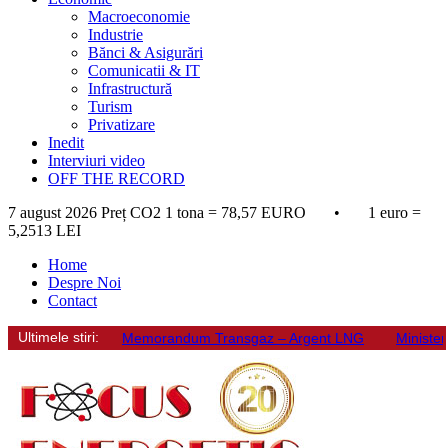
Macroeconomie
Industrie
Bănci & Asigurări
Comunicatii & IT
Infrastructură
Turism
Privatizare
Inedit
Interviuri video
OFF THE RECORD
7 august 2026
Preț CO2 1 tona = 78,57 EURO • 1 euro =
5,2513 LEI
Home
Despre Noi
Contact
Ultimele stiri:
Memorandum Transgaz – Argent LNG
Minister