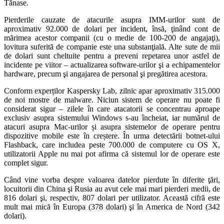
Tănase.
Pierderile cauzate de atacurile asupra IMM-urilor sunt de
aproximativ 92.000 de dolari per incident, însă, ţinând cont de
mărimea acestor companii (cu o medie de 100-200 de angajaţi),
lovitura suferită de companie este una substanţială. Alte sute de mii
de dolari sunt cheltuite pentru a preveni repetarea unor astfel de
incidente pe viitor – actualizarea software-urilor şi a echipamentelor
hardware, precum şi angajarea de personal şi pregătirea acestora.
Conform experților Kaspersky Lab, zilnic apar aproximativ 315.000
de noi mostre de malware. Niciun sistem de operare nu poate fi
considerat sigur – zilele în care atacatorii se concentrau aproape
exclusiv asupra sistemului Windows s-au încheiat, iar numărul de
atacuri asupra Mac-urilor și asupra sistemelor de operare pentru
dispozitive mobile este în creștere. În urma detectării botnet-ului
Flashback, care includea peste 700.000 de computere cu OS X,
utilizatorii Apple nu mai pot afirma că sistemul lor de operare este
complet sigur.
Când vine vorba despre valoarea datelor pierdute în diferite ţări,
locuitorii din China şi Rusia au avut cele mai mari pierderi medii, de
816 dolari şi, respectiv, 807 dolari per utilizator. Această cifră este
mult mai mică în Europa (378 dolari) şi în America de Nord (342
dolari).