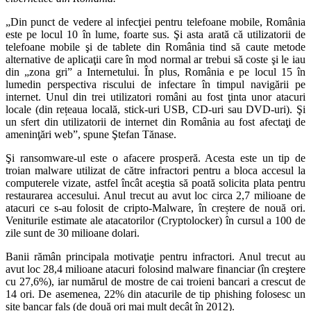
„Din punct de vedere al infecţiei pentru telefoane mobile, România
este pe locul 10 în lume, foarte sus. Şi asta arată că utilizatorii de
telefoane mobile şi de tablete din România tind să caute metode
alternative de aplicaţii care în mod normal ar trebui să coste şi le iau
din „zona gri” a Internetului. În plus, România e pe locul 15 în
lumedin perspectiva riscului de infectare în timpul navigării pe
internet. Unul din trei utilizatori români au fost ţinta unor atacuri
locale (din rețeaua locală, stick‐uri USB, CD-uri sau DVD-uri). Şi
un sfert din utilizatorii de internet din România au fost afectaţi de
ameninţări web”, spune Ştefan Tănase.
Şi ransomware-ul este o afacere prosperă. Acesta este un tip de
troian malware utilizat de către infractori pentru a bloca accesul la
computerele vizate, astfel încât aceştia să poată solicita plata pentru
restaurarea accesului. Anul trecut au avut loc circa 2,7 milioane de
atacuri ce s‐au folosit de cripto-Malware, în creștere de nouă ori.
Veniturile estimate ale atacatorilor (Cryptolocker) în cursul a 100 de
zile sunt de 30 milioane dolari.
Banii rămân principala motivaţie pentru infractori. Anul trecut au
avut loc 28,4 milioane atacuri folosind malware financiar (în creştere
cu 27,6%), iar numărul de mostre de cai troieni bancari a crescut de
14 ori. De asemenea, 22% din atacurile de tip phishing folosesc un
site bancar fals (de două ori mai mult decât în 2012).