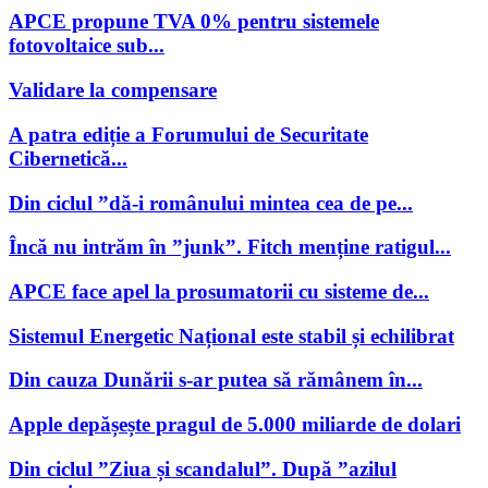
APCE propune TVA 0% pentru sistemele
fotovoltaice sub...
Validare la compensare
A patra ediție a Forumului de Securitate
Cibernetică...
Din ciclul ”dă-i românului mintea cea de pe...
Încă nu intrăm în ”junk”. Fitch menține ratigul...
APCE face apel la prosumatorii cu sisteme de...
Sistemul Energetic Național este stabil și echilibrat
Din cauza Dunării s-ar putea să rămânem în...
Apple depășește pragul de 5.000 miliarde de dolari
Din ciclul ”Ziua și scandalul”. După ”azilul