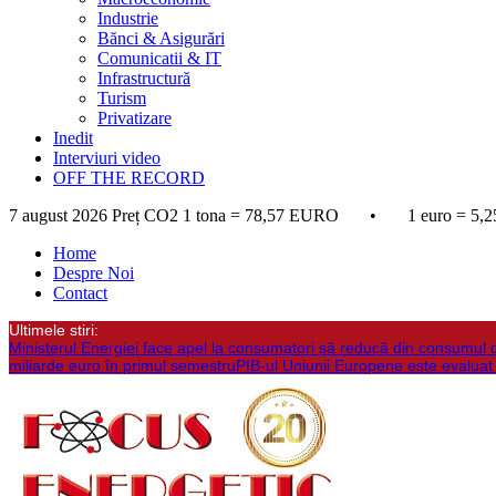
Industrie
Bănci & Asigurări
Comunicatii & IT
Infrastructură
Turism
Privatizare
Inedit
Interviuri video
OFF THE RECORD
7 august 2026
Preț CO2 1 tona = 78,57 EURO • 1 euro = 5,2
Home
Despre Noi
Contact
Ultimele stiri:
Ministerul Energiei face apel la consumatori să reducă din consumul 
miliarde euro în primul semestru
PIB-ul Uniunii Europene este evaluat