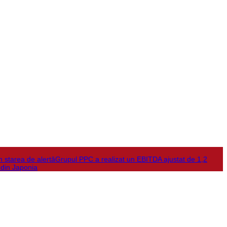
în starea de alertă
Grupul PPC a realizat un EBITDA ajustat de 1,2
 din Japonia