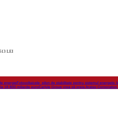
513 LEI
de energie
Fotovoltaicele, pilon de stabilitate pentru sistemul energetic 
 la 18.800 miliarde euro
Carlyle Group vrea să preia Aratas Corporation