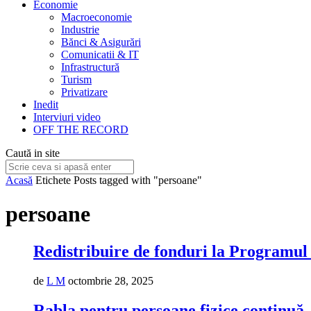
Economie
Macroeconomie
Industrie
Bănci & Asigurări
Comunicatii & IT
Infrastructură
Turism
Privatizare
Inedit
Interviuri video
OFF THE RECORD
Caută in site
Acasă
Etichete
Posts tagged with "persoane"
persoane
Redistribuire de fonduri la Programul
de
L M
octombrie 28, 2025
Rabla pentru persoane fizice continuă.