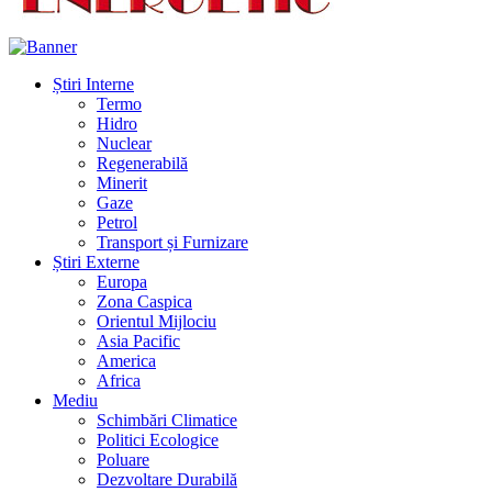
Știri Interne
Termo
Hidro
Nuclear
Regenerabilă
Minerit
Gaze
Petrol
Transport și Furnizare
Știri Externe
Europa
Zona Caspica
Orientul Mijlociu
Asia Pacific
America
Africa
Mediu
Schimbări Climatice
Politici Ecologice
Poluare
Dezvoltare Durabilă