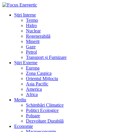
Știri Interne
Termo
Hidro
Nuclear
Regenerabilă
Minerit
Gaze
Petrol
Transport și Furnizare
Știri Externe
Europa
Zona Caspica
Orientul Mijlociu
Asia Pacific
America
Africa
Mediu
Schimbări Climatice
Politici Ecologice
Poluare
Dezvoltare Durabilă
Economie
Macroeconomie