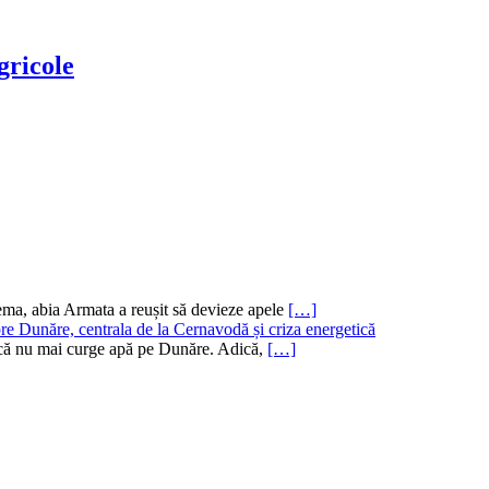
gricole
ema, abia Armata a reușit să devieze apele
[…]
re Dunăre, centrala de la Cernavodă și criza energetică
ru că nu mai curge apă pe Dunăre. Adică,
[…]