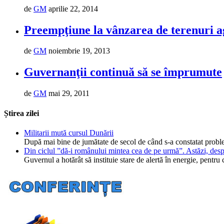
de
GM
aprilie 22, 2014
Preempţiune la vânzarea de terenuri a
de
GM
noiembrie 19, 2013
Guvernanţii continuă să se împrumute
de
GM
mai 29, 2011
Știrea zilei
Militarii mută cursul Dunării
După mai bine de jumătate de secol de când s-a constatat probl
Din ciclul ”dă-i românului mintea cea de pe urmă”. Astăzi, desp
Guvernul a hotărât să instituie stare de alertă în energie, pent