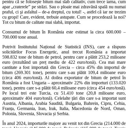
pentru că se folosește bitum mai slab calitativ, cum trece iarna, cum
apar „craterele” pe străzi. Sau o ploaie mai zdravănă spală nu numai
praful, ci şi asfaltul – de-a dreptul, cu totul! -, astfel că iar ne trezim
cu gropi! Care, evident, trebuie astupate. Cum se procedează la noi?
Tot cu bitum de calitate mai slabă, importat.
Consumul de bitum în România este estimat la circa 600.000 –
700.000 tone anual.
Potrivit Institutului Național de Statistică (INS), care a răspuns
solicitărilor Focus Energetic, anul trecut România a importat
598.832 tone de bitum de petrol, pentru care a plătit 253,2 milioane
euro (rezultând un preț mediu de 422 euro/tonă). Cea mai mare
cantitate a fost importată din Grecia – circa 45% din importul de
bitum (269.301 tone), pentru care s-au plătit 109,4 milioane euro
(circa 406 euro/tonă). Al doilea exportator de bitum de petrol în
România a fost Ungaria – aproximativ 22% din importuri (133.020
tone), pentru care s-a plătit 60,4 milioane euro (circa 454 euro/tonă).
Pe locul trei este Turcia, cu 51.410 tone (20,8 milioane euro,
aproximativ 404 euro/tonă). Celelalte țări din care s-a importat sunt
Austria, Albania, Arabia Saudită, Bulgaria, Bahrein, Cipru, Cehia,
Franța, Germania, Iran, Irak, Italia, Macedonia de Nord, Oman,
Polonia, Slovenia, Slovacia și Serbia.
În anul 2024, importurile majore au venit tot din Grecia (214.000 de