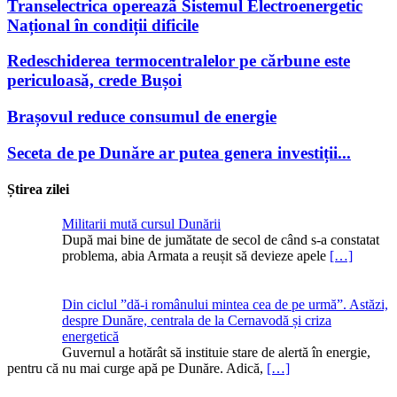
Transelectrica opereazã Sistemul Electroenergetic
Național în condiții dificile
Redeschiderea termocentralelor pe cărbune este
periculoasă, crede Bușoi
Brașovul reduce consumul de energie
Seceta de pe Dunăre ar putea genera investiții...
Știrea zilei
Militarii mută cursul Dunării
După mai bine de jumătate de secol de când s-a constatat
problema, abia Armata a reușit să devieze apele
[…]
Din ciclul ”dă-i românului mintea cea de pe urmă”. Astăzi,
despre Dunăre, centrala de la Cernavodă și criza
energetică
Guvernul a hotărât să instituie stare de alertă în energie,
pentru că nu mai curge apă pe Dunăre. Adică,
[…]