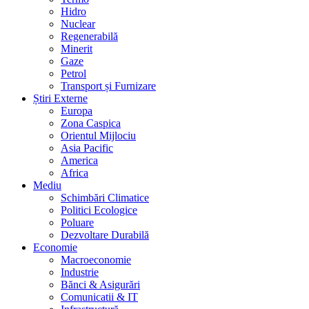
Hidro
Nuclear
Regenerabilă
Minerit
Gaze
Petrol
Transport și Furnizare
Știri Externe
Europa
Zona Caspica
Orientul Mijlociu
Asia Pacific
America
Africa
Mediu
Schimbări Climatice
Politici Ecologice
Poluare
Dezvoltare Durabilă
Economie
Macroeconomie
Industrie
Bănci & Asigurări
Comunicatii & IT