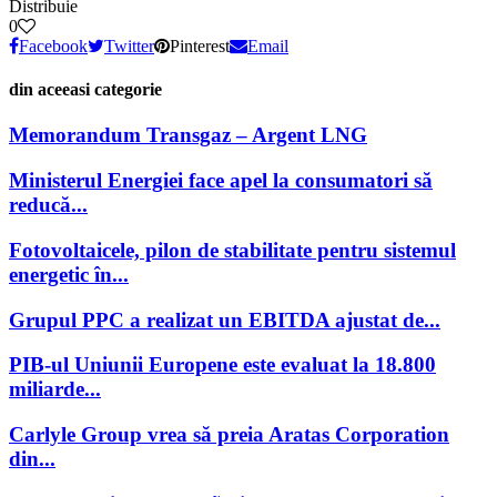
Distribuie
0
Facebook
Twitter
Pinterest
Email
din aceeasi categorie
Memorandum Transgaz – Argent LNG
Ministerul Energiei face apel la consumatori să
reducă...
Fotovoltaicele, pilon de stabilitate pentru sistemul
energetic în...
Grupul PPC a realizat un EBITDA ajustat de...
PIB-ul Uniunii Europene este evaluat la 18.800
miliarde...
Carlyle Group vrea să preia Aratas Corporation
din...