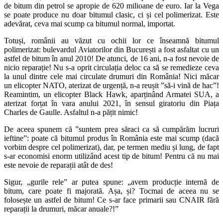
de bitum din petrol se apropie de 620 milioane de euro. Iar la Vega
se poate produce nu doar bitumul clasic, ci și cel polimerizat. Este
adevărat, ceva mai scump ca bitumul normal, importat.
Totuși, românii au văzut cu ochii lor ce înseamnă bitumul
polimerizat: bulevardul Aviatorilor din București a fost asfaltat cu un
astfel de bitum în anul 2010! De atunci, de 16 ani, n-a fost nevoie de
nicio reparație! Nu s-a oprit circulația deloc ca să se remedieze ceva
la unul dintre cele mai circulate drumuri din România! Nici măcar
un elicopter NATO, aterizat de urgență, n-a reușit ”să-i vină de hac”!
Reamintim, un elicopter Black Hawk, aparținând Armatei SUA, a
aterizat forțat în vara anului 2021, în sensul giratoriu din Piața
Charles de Gaulle. Asfaltul n-a pățit nimic!
De aceea spunem că ”suntem prea săraci ca să cumpărăm lucruri
ieftine”: poate că bitumul produs în România este mai scump (dacă
vorbim despre cel polimerizat), dar, pe termen mediu și lung, de fapt
s-ar economisi enorm utilizând acest tip de bitum! Pentru că nu mai
este nevoie de reparații atât de des!
Sigur, „gurile rele” ar putea spune: „avem producție internă de
bitum, care poate fi majorată. Așa, și? Tocmai de aceea nu se
folosește un astfel de bitum! Ce s-ar face primarii sau CNAIR fără
reparații la drumuri, măcar anuale?!”