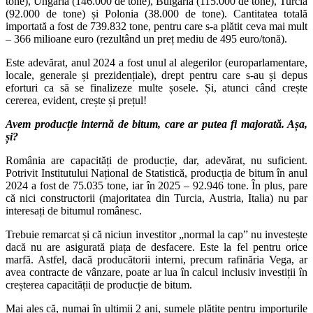
tone), Ungaria (146.000 de tone), Bulgaria (115.000 de tone), Turcia
(92.000 de tone) și Polonia (38.000 de tone). Cantitatea totală
importată a fost de 739.832 tone, pentru care s-a plătit ceva mai mult
– 366 milioane euro (rezultând un preț mediu de 495 euro/tonă).
Este adevărat, anul 2024 a fost unul al alegerilor (europarlamentare,
locale, generale și prezidențiale), drept pentru care s-au și depus
eforturi ca să se finalizeze multe șosele. Și, atunci când crește
cererea, evident, crește și prețul!
Avem producție internă de bitum, care ar putea fi majorată. Așa,
și?
România are capacități de producție, dar, adevărat, nu suficient.
Potrivit Institutului Național de Statistică, producția de bitum în anul
2024 a fost de 75.035 tone, iar în 2025 – 92.946 tone. În plus, pare
că nici constructorii (majoritatea din Turcia, Austria, Italia) nu par
interesați de bitumul românesc.
Trebuie remarcat și că niciun investitor „normal la cap” nu investește
dacă nu are asigurată piața de desfacere. Este la fel pentru orice
marfă. Astfel, dacă producătorii interni, precum rafinăria Vega, ar
avea contracte de vânzare, poate ar lua în calcul inclusiv investiții în
creșterea capacității de producție de bitum.
Mai ales că, numai în ultimii 2 ani, sumele plătite pentru importurile