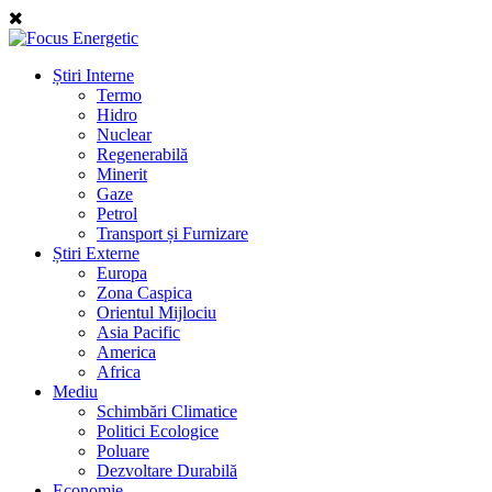
Știri Interne
Termo
Hidro
Nuclear
Regenerabilă
Minerit
Gaze
Petrol
Transport și Furnizare
Știri Externe
Europa
Zona Caspica
Orientul Mijlociu
Asia Pacific
America
Africa
Mediu
Schimbări Climatice
Politici Ecologice
Poluare
Dezvoltare Durabilă
Economie