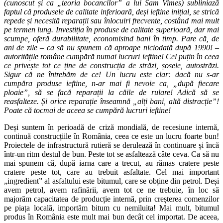
(cunoscut și ca „teoria bocancilor” a lui Sam Vimes) subliniază
faptul că produsele de calitate inferioară, deși ieftine inițial, se strică
repede și necesită reparații sau înlocuiri frecvente, costând mai mult
pe termen lung. Investiția în produse de calitate superioară, dar mai
scumpe, oferă durabilitate, economisind bani în timp. Pare că, de
ani de zile – ca să nu spunem că aproape niciodată după 1990! –
autoritățile române cumpără numai lucruri ieftine! Cel puțin în ceea
ce privește tot ce ține de construcția de străzi, șosele, autostrăzi.
Sigur că ne întrebăm de ce! Un lucru este clar: dacă nu s-ar
cumpăra produse ieftine, n-ar mai fi nevoie ca, „după fiecare
ploaie”, să se facă reparații la căile de rulare! Adică să se
reasfalteze. Și orice reparație înseamnă „alți bani, altă distracție”!
Poate că tocmai de aceea se cumpără lucruri ieftine!
Deși suntem în perioadă de criză mondială, de recesiune internă,
continuă construcțiile în România, ceea ce este un lucru foarte bun!
Proiectele de infrastructură rutieră se derulează în continuare și încă
într-un ritm destul de bun. Peste tot se asfaltează câte ceva. Ca să nu
mai spunem că, după iarna care a trecut, au rămas cratere peste
cratere peste tot, care au trebuit asfaltate. Cel mai important
„ingredient” al asfaltului este bitumul, care se obține din petrol. Deși
avem petrol, avem rafinării, avem tot ce ne trebuie, în loc să
majorăm capacitatea de producție internă, prin creșterea comenzilor
pe piața locală, importăm bitum cu nemiluita! Mai mult, bitumul
produs în România este mult mai bun decât cel importat. De aceea,