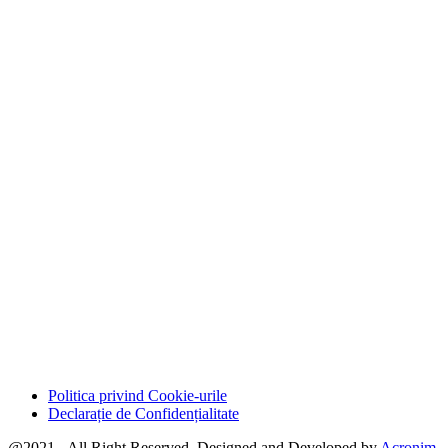
Politica privind Cookie-urile
Declarație de Confidențialitate
@2021 - All Right Reserved. Designed and Developed by
Acronim