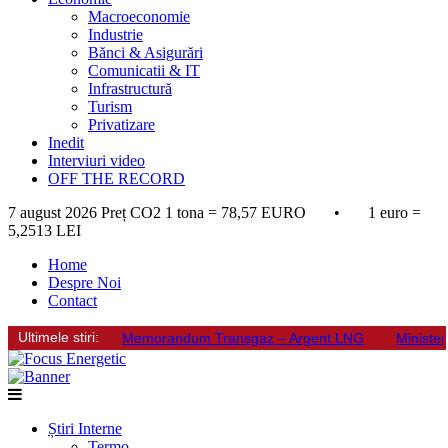
Macroeconomie
Industrie
Bănci & Asigurări
Comunicatii & IT
Infrastructură
Turism
Privatizare
Inedit
Interviuri video
OFF THE RECORD
7 august 2026
Preț CO2 1 tona = 78,57 EURO • 1 euro =
5,2513 LEI
Home
Despre Noi
Contact
Ultimele stiri:
Memorandum Transgaz – Argent LNG
Minister
Știri Interne
Termo