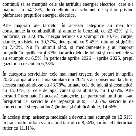
continuă să se menţină cele ale tarifului energiei electrice, care s-a
majorat cu 54,18%, după eliminarea schemei de sprijin privind
plafonarea preţurilor energiei electrice.
Alte majorări ale tarifelor în această categorie au mai fost
consemnate la combustibili, şi anume la benzină, cu 22,42%, şi la
motorină, cu 32,68%. Energia termică s-a scumpit cu 10,7%, cărţile,
ziarele, revistele cu 10,37%, detergenţii cu 9,45%, tutunul şi ţigările
cu 7,42%. Nu în ultimul rând, şi medicamentele şi-au majorat
preţurile în aprilie cu 4,37%, iar articolele de igienă şi cosmeticele s-
au scumpit cu 6,5%. În perioada aprilie 2026 – aprilie 2025, preţul
gazelor a crescut cu 6,38%.
În categoria serviciilor, cele mai mari creşteri de preţuri în aprilie
2026 comparativ cu luna similară din 2025 s-au consemnat la chirii,
acestea majorându-se cu 43,78%, urmate cele de igienă şi cosmetică,
cu 15,07%, şi cele de apă, canal şi salubritate, cu 15,05%. Alte
creşteri însemnate în această categorie, pe parcursul unui an, s-au
înregistrat la serviciile de reparaţii auto, 14,65%, serviciile de
confecţionat şi reparat încălţăminte şi îmbrăcăminte, 14,66%.
În acelaşi timp, asistenţa medicală a devenit mai scumpă cu 12,61%,
în transportul urban s-a majorat tariful cu 8,56%, iar în cel interurban
rutier cu 11,11%.