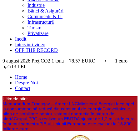
Industrie
Bănci & Asigurări
Comunicatii & IT
Infrastructură
Turism
Privatizare
Inedit
Interviuri video
OFF THE RECORD
9 august 2026
Preț CO2 1 tona = 78,57 EURO • 1 euro =
5,2513 LEI
Home
Despre Noi
Contact
Ultimele stiri:
Memorandum Transgaz – Argent LNG
Ministerul Energiei face apel
la consumatori să reducă din consumul de energie
Fotovoltaicele,
pilon de stabilitate pentru sistemul energetic în starea de
alertă
Grupul PPC a realizat un EBITDA ajustat de 1,2 miliarde euro
în primul semestru
PIB-ul Uniunii Europene este evaluat la 18.800
miliarde euro