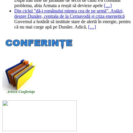
După mai bine de jumătate de secol de când s-a constatat
problema, abia Armata a reușit să devieze apele
[…]
Din ciclul ”dă-i românului mintea cea de pe urmă”. Astăzi,
despre Dunăre, centrala de la Cernavodă și criza energetică
Guvernul a hotărât să instituie stare de alertă în energie, pentru
că nu mai curge apă pe Dunăre. Adică,
[…]