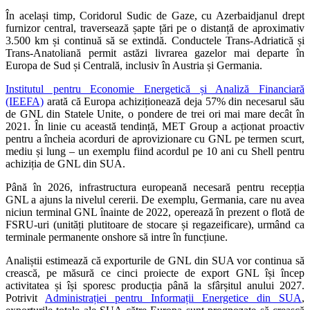
În același timp, Coridorul Sudic de Gaze, cu Azerbaidjanul drept
furnizor central, traversează șapte țări pe o distanță de aproximativ
3.500 km și continuă să se extindă. Conductele Trans-Adriatică și
Trans-Anatoliană permit astăzi livrarea gazelor mai departe în
Europa de Sud și Centrală, inclusiv în Austria și Germania.
Institutul pentru Economie Energetică și Analiză Financiară
(IEEFA)
arată că Europa achiziționează deja 57% din necesarul său
de GNL din Statele Unite, o pondere de trei ori mai mare decât în
2021. În linie cu această tendință, MET Group a acționat proactiv
pentru a încheia acorduri de aprovizionare cu GNL pe termen scurt,
mediu și lung – un exemplu fiind acordul pe 10 ani cu Shell pentru
achiziția de GNL din SUA.
Până în 2026, infrastructura europeană necesară pentru recepția
GNL a ajuns la nivelul cererii. De exemplu, Germania, care nu avea
niciun terminal GNL înainte de 2022, operează în prezent o flotă de
FSRU-uri (unități plutitoare de stocare și regazeificare), urmând ca
terminale permanente onshore să intre în funcțiune.
Analiștii estimează că exporturile de GNL din SUA vor continua să
crească, pe măsură ce cinci proiecte de export GNL își încep
activitatea și își sporesc producția până la sfârșitul anului 2027.
Potrivit
Administrației pentru Informații Energetice din SUA
,