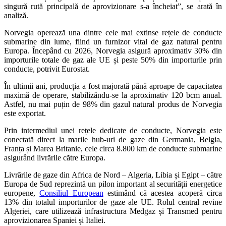
singură rută principală de aprovizionare s-a încheiat”, se arată în
analiză.
Norvegia operează una dintre cele mai extinse rețele de conducte
submarine din lume, fiind un furnizor vital de gaz natural pentru
Europa. Începând cu 2026, Norvegia asigură aproximativ 30% din
importurile totale de gaz ale UE și peste 50% din importurile prin
conducte, potrivit Eurostat.
În ultimii ani, producția a fost majorată până aproape de capacitatea
maximă de operare, stabilizându-se la aproximativ 120 bcm anual.
Astfel, nu mai puțin de 98% din gazul natural produs de Norvegia
este exportat.
Prin intermediul unei rețele dedicate de conducte, Norvegia este
conectată direct la marile hub-uri de gaze din Germania, Belgia,
Franța și Marea Britanie, cele circa 8.800 km de conducte submarine
asigurând livrările către Europa.
Livrările de gaze din Africa de Nord – Algeria, Libia și Egipt – către
Europa de Sud reprezintă un pilon important al securității energetice
europene,
Consiliul European
estimând că acestea acoperă circa
13% din totalul importurilor de gaze ale UE. Rolul central revine
Algeriei, care utilizează infrastructura Medgaz și Transmed pentru
aprovizionarea Spaniei și Italiei.