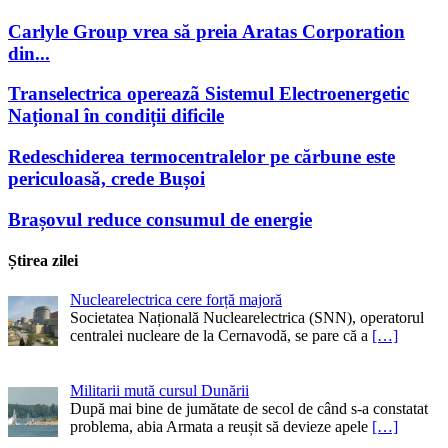
Carlyle Group vrea să preia Aratas Corporation
din...
Transelectrica opereazã Sistemul Electroenergetic
Național în condiții dificile
Redeschiderea termocentralelor pe cărbune este
periculoasă, crede Bușoi
Brașovul reduce consumul de energie
Știrea zilei
Nuclearelectrica cere forță majoră
Societatea Națională Nuclearelectrica (SNN), operatorul
centralei nucleare de la Cernavodă, se pare că a
[…]
Militarii mută cursul Dunării
După mai bine de jumătate de secol de când s-a constatat
problema, abia Armata a reușit să devieze apele
[…]