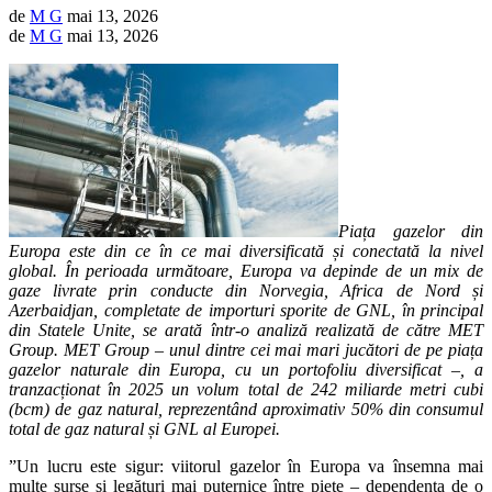
de
M G
mai 13, 2026
de
M G
mai 13, 2026
Piața gazelor din
Europa este din ce în ce mai diversificată și conectată la nivel
global. În perioada următoare, Europa va depinde de un mix de
gaze livrate prin conducte din Norvegia, Africa de Nord și
Azerbaidjan, completate de importuri sporite de GNL, în principal
din Statele Unite, se arată într-o analiză realizată de către MET
Group. MET Group – unul dintre cei mai mari jucători de pe piața
gazelor naturale din Europa, cu un portofoliu diversificat –, a
tranzacționat în 2025 un volum total de 242 miliarde metri cubi
(bcm) de gaz natural, reprezentând aproximativ 50% din consumul
total de gaz natural și GNL al Europei.
”Un lucru este sigur: viitorul gazelor în Europa va însemna mai
multe surse și legături mai puternice între piețe – dependența de o