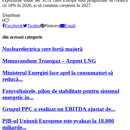
exporturile totale ale SUA către Europa sunt prognozate să crească
cu 18% în 2026, și să continue creșterea în 2027.
Distribuie
0
Facebook
Twitter
Pinterest
Email
din aceeasi categorie
Nuclearelectrica cere forță majoră
Memorandum Transgaz – Argent LNG
Ministerul Energiei face apel la consumatori să
reducă...
Fotovoltaicele, pilon de stabilitate pentru sistemul
energetic în...
Grupul PPC a realizat un EBITDA ajustat de...
PIB-ul Uniunii Europene este evaluat la 18.800
miliarde...