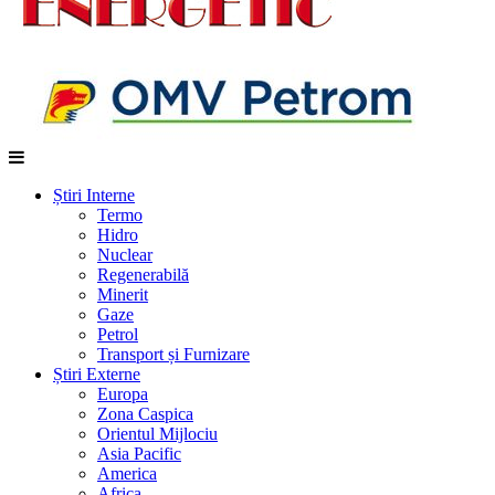
Știri Interne
Termo
Hidro
Nuclear
Regenerabilă
Minerit
Gaze
Petrol
Transport și Furnizare
Știri Externe
Europa
Zona Caspica
Orientul Mijlociu
Asia Pacific
America
Africa