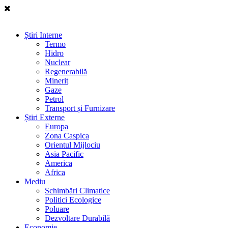
Știri Interne
Termo
Hidro
Nuclear
Regenerabilă
Minerit
Gaze
Petrol
Transport și Furnizare
Știri Externe
Europa
Zona Caspica
Orientul Mijlociu
Asia Pacific
America
Africa
Mediu
Schimbări Climatice
Politici Ecologice
Poluare
Dezvoltare Durabilă
Economie