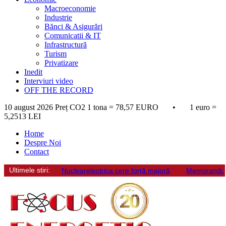
Macroeconomie
Industrie
Bănci & Asigurări
Comunicatii & IT
Infrastructură
Turism
Privatizare
Inedit
Interviuri video
OFF THE RECORD
10 august 2026
Preț CO2 1 tona = 78,57 EURO • 1 euro =
5,2513 LEI
Home
Despre Noi
Contact
Ultimele stiri:
Nuclearelectrica cere forță majoră
Memorandum