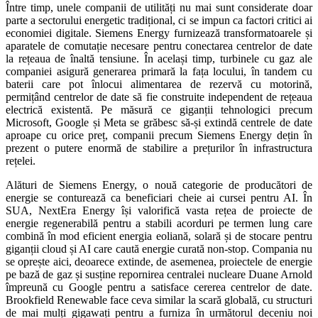
Între timp, unele companii de utilități nu mai sunt considerate doar
parte a sectorului energetic tradițional, ci se impun ca factori critici ai
economiei digitale. Siemens Energy furnizează transformatoarele și
aparatele de comutație necesare pentru conectarea centrelor de date
la rețeaua de înaltă tensiune. În același timp, turbinele cu gaz ale
companiei asigură generarea primară la fața locului, în tandem cu
baterii care pot înlocui alimentarea de rezervă cu motorină,
permițând centrelor de date să fie construite independent de rețeaua
electrică existentă. Pe măsură ce giganții tehnologici precum
Microsoft, Google și Meta se grăbesc să-și extindă centrele de date
aproape cu orice preț, companii precum Siemens Energy dețin în
prezent o putere enormă de stabilire a prețurilor în infrastructura
rețelei.
Alături de Siemens Energy, o nouă categorie de producători de
energie se conturează ca beneficiari cheie ai cursei pentru AI. În
SUA, NextEra Energy își valorifică vasta rețea de proiecte de
energie regenerabilă pentru a stabili acorduri pe termen lung care
combină în mod eficient energia eoliană, solară și de stocare pentru
giganții cloud și AI care caută energie curată non-stop. Compania nu
se oprește aici, deoarece extinde, de asemenea, proiectele de energie
pe bază de gaz și susține repornirea centralei nucleare Duane Arnold
împreună cu Google pentru a satisface cererea centrelor de date.
Brookfield Renewable face ceva similar la scară globală, cu structuri
de mai mulți gigawați pentru a furniza în următorul deceniu noi