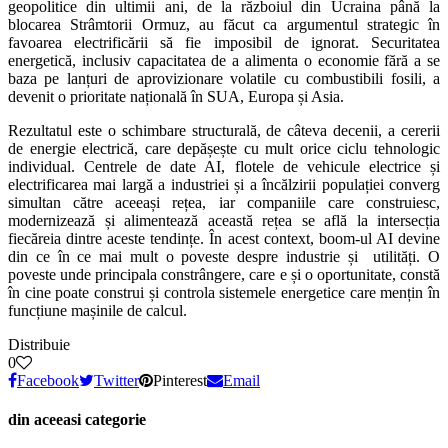
geopolitice din ultimii ani, de la războiul din Ucraina până la
blocarea Strâmtorii Ormuz, au făcut ca argumentul strategic în
favoarea electrificării să fie imposibil de ignorat. Securitatea
energetică, inclusiv capacitatea de a alimenta o economie fără a se
baza pe lanțuri de aprovizionare volatile cu combustibili fosili, a
devenit o prioritate națională în SUA, Europa și Asia.
Rezultatul este o schimbare structurală, de câteva decenii, a cererii
de energie electrică, care depășește cu mult orice ciclu tehnologic
individual. Centrele de date AI, flotele de vehicule electrice și
electrificarea mai largă a industriei și a încălzirii populației converg
simultan către aceeași rețea, iar companiile care construiesc,
modernizează și alimentează această rețea se află la intersecția
fiecăreia dintre aceste tendințe. În acest context, boom-ul AI devine
din ce în ce mai mult o poveste despre industrie și utilități. O
poveste unde principala constrângere, care e și o oportunitate, constă
în cine poate construi și controla sistemele energetice care mențin în
funcțiune mașinile de calcul.
Distribuie
0
Facebook
Twitter
Pinterest
Email
din aceeasi categorie