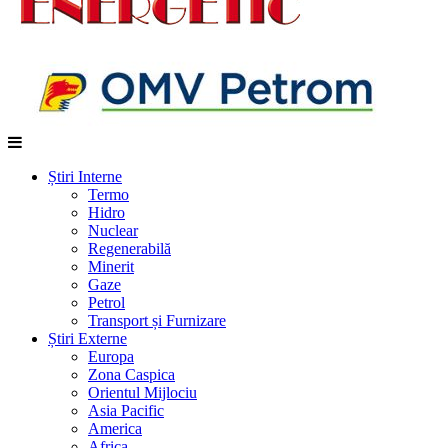
Știri Interne
Termo
Hidro
Nuclear
Regenerabilă
Minerit
Gaze
Petrol
Transport și Furnizare
Știri Externe
Europa
Zona Caspica
Orientul Mijlociu
Asia Pacific
America
Africa