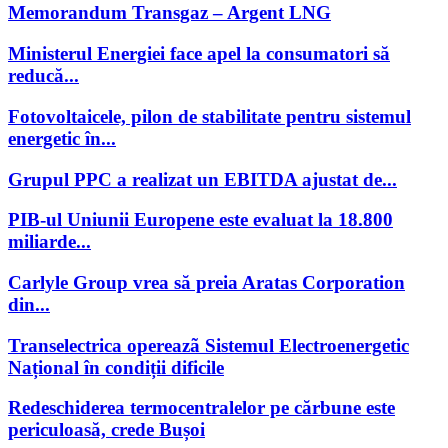
Memorandum Transgaz – Argent LNG
Ministerul Energiei face apel la consumatori să
reducă...
Fotovoltaicele, pilon de stabilitate pentru sistemul
energetic în...
Grupul PPC a realizat un EBITDA ajustat de...
PIB-ul Uniunii Europene este evaluat la 18.800
miliarde...
Carlyle Group vrea să preia Aratas Corporation
din...
Transelectrica opereazã Sistemul Electroenergetic
Național în condiții dificile
Redeschiderea termocentralelor pe cărbune este
periculoasă, crede Bușoi