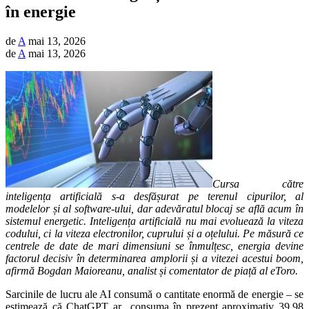
în energie
de
A
mai 13, 2026
de
A
mai 13, 2026
Cursa către
inteligența artificială s-a desfășurat pe terenul cipurilor, al
modelelor și al software-ului, dar adevăratul blocaj se află acum în
sistemul energetic. Inteligența artificială nu mai evoluează la viteza
codului, ci la viteza electronilor, cuprului și a oțelului. Pe măsură ce
centrele de date de mari dimensiuni se înmulțesc, energia devine
factorul decisiv în determinarea amplorii și a vitezei acestui boom,
afirmă Bogdan Maioreanu, analist și comentator de piață al eToro.
Sarcinile de lucru ale AI consumă o cantitate enormă de energie – se
estimează că ChatGPT ar consuma în prezent aproximativ 39,98