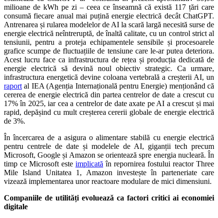
milioane de kWh pe zi – ceea ce înseamnă că există 117 țări care
consumă fiecare anual mai puțină energie electrică decât ChatGPT.
Antrenarea și rularea modelelor de AI la scară largă necesită surse de
energie electrică neîntreruptă, de înaltă calitate, cu un control strict al
tensiunii, pentru a proteja echipamentele sensibile și procesoarele
grafice scumpe de fluctuațiile de tensiune care le-ar putea deteriora.
Acest lucru face ca infrastructura de rețea și producția dedicată de
energie electrică să devină noul obiectiv strategic. Ca urmare,
infrastructura energetică devine coloana vertebrală a creșterii AI, un
raport
al IEA (Agenția Internațională pentru Energie) menționând că
cererea de energie electrică din partea centrelor de date a crescut cu
17% în 2025, iar cea a centrelor de date axate pe AI a crescut și mai
rapid, depășind cu mult creșterea cererii globale de energie electrică
de 3%.
În încercarea de a asigura o alimentare stabilă cu energie electrică
pentru centrele de date și modelele de AI, giganții tech precum
Microsoft, Google și Amazon se orientează spre energia nucleară. În
timp ce Microsoft este
implicată
în repornirea fostului reactor Three
Mile Island Unitatea 1, Amazon investește în parteneriate care
vizează implementarea unor reactoare modulare de mici dimensiuni.
Companiile de utilități evoluează ca factori critici ai economiei
digitale