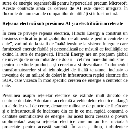
surse de energie regenerabilă pentru hyperscaleri precum Microsoft.
Aceste contracte arată că cererea de AI este direct integrată în
fluxurile de numerar ale companiilor de utilități și infrastructură.
Rețeaua electrică sub presiunea AI și a electrificării accelerate
În ceea ce privește rețeaua electrică, Hitachi Energy a construit un
business dedicat în jurul „soluțiilor de alimentare pentru centrele de
date”, variind de la stații de înaltă tensiune la sisteme integrate care
furnizează energie fiabilă și personalizată pe măsură ce facilitățile se
extind la sute de megawați. Hitachi Energy are un program global
de investiții de nouă miliarde de dolari – cel mai mare din industrie –
pentru a extinde producția și cercetarea și dezvoltarea în domeniul
transformatoarelor și al tehnologiei de înaltă tensiune, inclusiv o
investiție de un miliard de dolari în infrastructura rețelei electrice din
SUA, care vizează în mod specific cererea de energie a centrelor de
date.
Presiunea asupra rețelelor electrice se extinde mult dincolo de
centrele de date. Adoptarea accelerată a vehiculelor electrice adaugă
un al doilea val de cerere, deoarece milioane de puncte de încărcare
și o infrastructură de încărcare din ce în ce mai rapidă consumă o
cantitate semnificativă de energie. Iar acest lucru creează o povară
suplimentară asupra rețelelor electrice care nu au fost niciodată
proiectate pentru această sarcină. În același timp, turbulențele