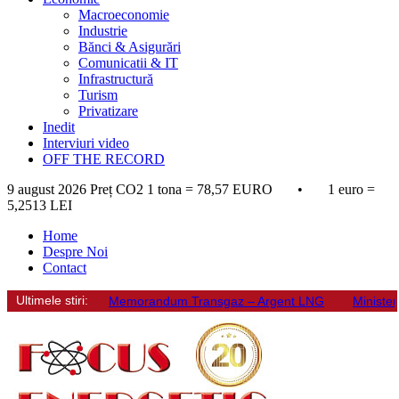
Macroeconomie
Industrie
Bănci & Asigurări
Comunicatii & IT
Infrastructură
Turism
Privatizare
Inedit
Interviuri video
OFF THE RECORD
9 august 2026
Preț CO2 1 tona = 78,57 EURO • 1 euro =
5,2513 LEI
Home
Despre Noi
Contact
Ultimele stiri:
Memorandum Transgaz – Argent LNG
Minister