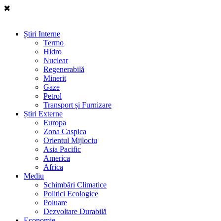
Știri Interne
Termo
Hidro
Nuclear
Regenerabilă
Minerit
Gaze
Petrol
Transport și Furnizare
Știri Externe
Europa
Zona Caspica
Orientul Mijlociu
Asia Pacific
America
Africa
Mediu
Schimbări Climatice
Politici Ecologice
Poluare
Dezvoltare Durabilă
Economie