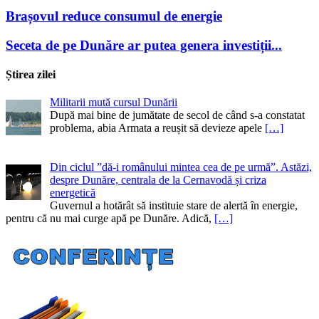
Brașovul reduce consumul de energie
Seceta de pe Dunăre ar putea genera investiții...
Știrea zilei
Militarii mută cursul Dunării
După mai bine de jumătate de secol de când s-a constatat
problema, abia Armata a reușit să devieze apele
[…]
Din ciclul ”dă-i românului mintea cea de pe urmă”. Astăzi,
despre Dunăre, centrala de la Cernavodă și criza
energetică
Guvernul a hotărât să instituie stare de alertă în energie,
pentru că nu mai curge apă pe Dunăre. Adică,
[…]