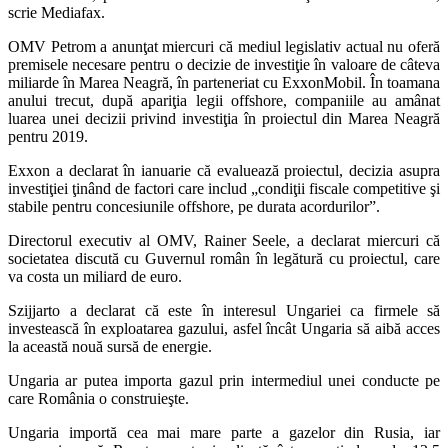
scrie Mediafax.
OMV Petrom a anunţat miercuri că mediul legislativ actual nu oferă
premisele necesare pentru o decizie de investiţie în valoare de câteva
miliarde în Marea Neagră, în parteneriat cu ExxonMobil. În toamana
anului trecut, după apariţia legii offshore, companiile au amânat
luarea unei decizii privind investiţia în proiectul din Marea Neagră
pentru 2019.
Exxon a declarat în ianuarie că evaluează proiectul, decizia asupra
investiţiei ţinând de factori care includ „condiţii fiscale competitive şi
stabile pentru concesiunile offshore, pe durata acordurilor”.
Directorul executiv al OMV, Rainer Seele, a declarat miercuri că
societatea discută cu Guvernul român în legătură cu proiectul, care
va costa un miliard de euro.
Szijjarto a declarat că este în interesul Ungariei ca firmele să
investească în exploatarea gazului, asfel încât Ungaria să aibă acces
la această nouă sursă de energie.
Ungaria ar putea importa gazul prin intermediul unei conducte pe
care România o construieşte.
Ungaria importă cea mai mare parte a gazelor din Rusia, iar