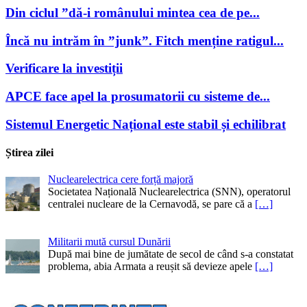
Din ciclul ”dă-i românului mintea cea de pe...
Încă nu intrăm în ”junk”. Fitch menține ratigul...
Verificare la investiții
APCE face apel la prosumatorii cu sisteme de...
Sistemul Energetic Național este stabil și echilibrat
Știrea zilei
Nuclearelectrica cere forță majoră
Societatea Națională Nuclearelectrica (SNN), operatorul
centralei nucleare de la Cernavodă, se pare că a
[…]
Militarii mută cursul Dunării
După mai bine de jumătate de secol de când s-a constatat
problema, abia Armata a reușit să devieze apele
[…]