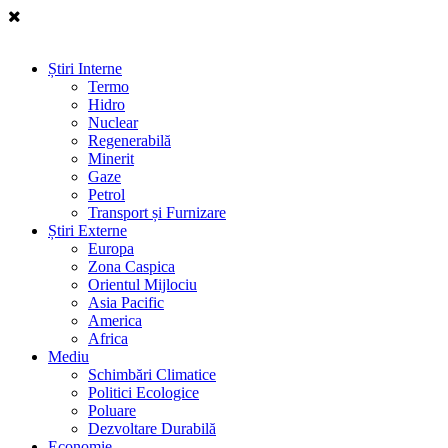
Știri Interne
Termo
Hidro
Nuclear
Regenerabilă
Minerit
Gaze
Petrol
Transport și Furnizare
Știri Externe
Europa
Zona Caspica
Orientul Mijlociu
Asia Pacific
America
Africa
Mediu
Schimbări Climatice
Politici Ecologice
Poluare
Dezvoltare Durabilă
Economie