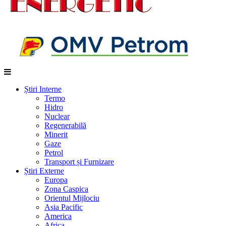
Știri Interne
Termo
Hidro
Nuclear
Regenerabilă
Minerit
Gaze
Petrol
Transport și Furnizare
Știri Externe
Europa
Zona Caspica
Orientul Mijlociu
Asia Pacific
America
Africa