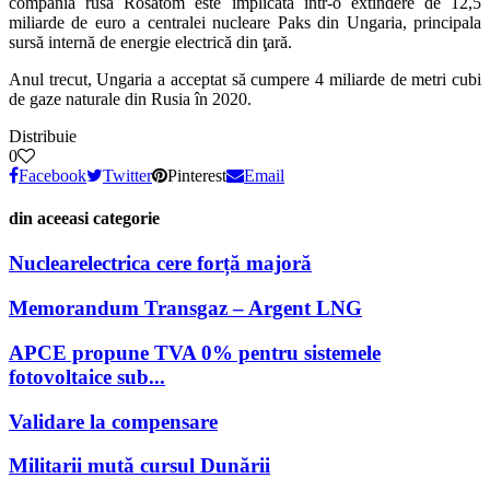
compania rusă Rosatom este implicată într-o extindere de 12,5
miliarde de euro a centralei nucleare Paks din Ungaria, principala
sursă internă de energie electrică din ţară.
Anul trecut, Ungaria a acceptat să cumpere 4 miliarde de metri cubi
de gaze naturale din Rusia în 2020.
Distribuie
0
Facebook
Twitter
Pinterest
Email
din aceeasi categorie
Nuclearelectrica cere forță majoră
Memorandum Transgaz – Argent LNG
APCE propune TVA 0% pentru sistemele
fotovoltaice sub...
Validare la compensare
Militarii mută cursul Dunării