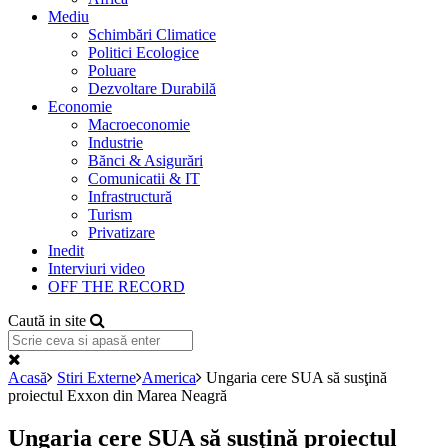
Mediu
Schimbări Climatice
Politici Ecologice
Poluare
Dezvoltare Durabilă
Economie
Macroeconomie
Industrie
Bănci & Asigurări
Comunicatii & IT
Infrastructură
Turism
Privatizare
Inedit
Interviuri video
OFF THE RECORD
Caută in site
Acasă
Stiri Externe
America
Ungaria cere SUA să susţină
proiectul Exxon din Marea Neagră
Ungaria cere SUA să susţină proiectul