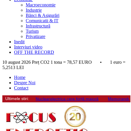
Macroeconomie
Industrie
Bănci & Asigurări
Comunicatii & IT
Infrastructură
Turism
Privatizare
Inedit
Interviuri video
OFF THE RECORD
10 august 2026
Preț CO2 1 tona = 78,57 EURO • 1 euro =
5,2513 LEI
Home
Despre Noi
Contact
Ultimele stiri:
Nuclearelectrica cere forță majoră
Memorandum