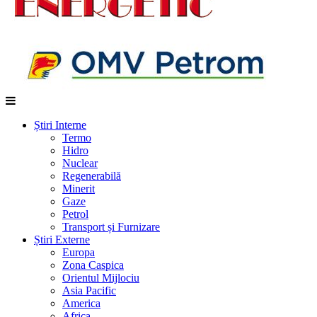
Știri Interne
Termo
Hidro
Nuclear
Regenerabilă
Minerit
Gaze
Petrol
Transport și Furnizare
Știri Externe
Europa
Zona Caspica
Orientul Mijlociu
Asia Pacific
America
Africa