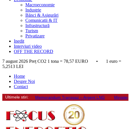
Macroeconomie
Industrie
Bănci & Asigurări
Comunicatii & IT
Infrastructură
Turism
Privatizare
Inedit
Interviuri video
OFF THE RECORD
7 august 2026
Preț CO2 1 tona = 78,57 EURO • 1 euro =
5,2513 LEI
Home
Despre Noi
Contact
Ultimele stiri:
Memorandum Transgaz – Argent LNG
Minister