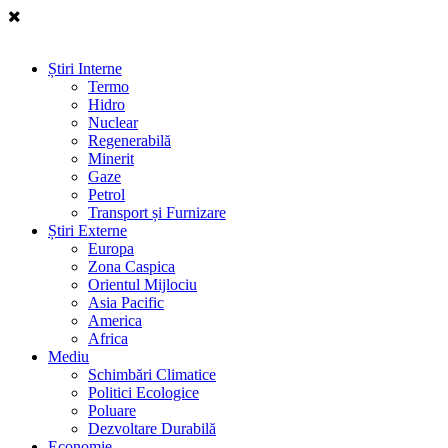
Știri Interne
Termo
Hidro
Nuclear
Regenerabilă
Minerit
Gaze
Petrol
Transport și Furnizare
Știri Externe
Europa
Zona Caspica
Orientul Mijlociu
Asia Pacific
America
Africa
Mediu
Schimbări Climatice
Politici Ecologice
Poluare
Dezvoltare Durabilă
Economie