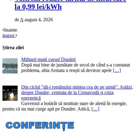
la 0,99 lei/kWh
de
A
august 4, 2026
Inainte
inapoi
Știrea zilei
Militarii mută cursul Dunării
După mai bine de jumătate de secol de când s-a constatat
problema, abia Armata a reușit să devieze apele
[…]
Din ciclul ”dă-i românului mintea cea de pe urmă”. Astăzi,
despre Dunăre, centrala de la Cernavodă și criza
energetică
Guvernul a hotărât să instituie stare de alertă în energie,
pentru că nu mai curge apă pe Dunăre. Adică,
[…]