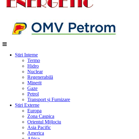
Știri Interne
Termo
Hidro
Nuclear
Regenerabilă
Minerit
Gaze
Petrol
Transport și Furnizare
Știri Externe
Europa
Zona Caspica
Orientul Mijlociu
Asia Pacific
America
Africa