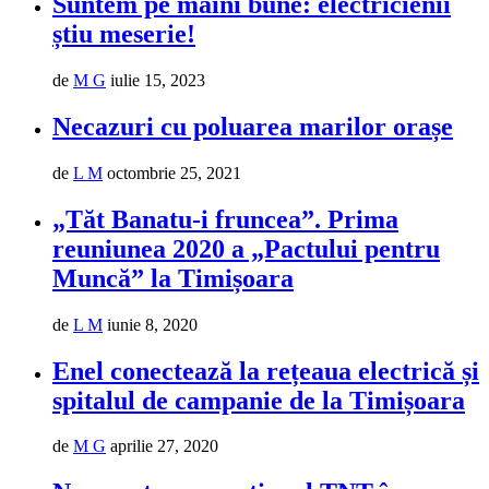
Suntem pe mâini bune: electricienii
știu meserie!
de
M G
iulie 15, 2023
Necazuri cu poluarea marilor orașe
de
L M
octombrie 25, 2021
„Tăt Banatu-i fruncea”. Prima
reuniunea 2020 a „Pactului pentru
Muncă” la Timișoara
de
L M
iunie 8, 2020
Enel conectează la rețeaua electrică și
spitalul de campanie de la Timișoara
de
M G
aprilie 27, 2020