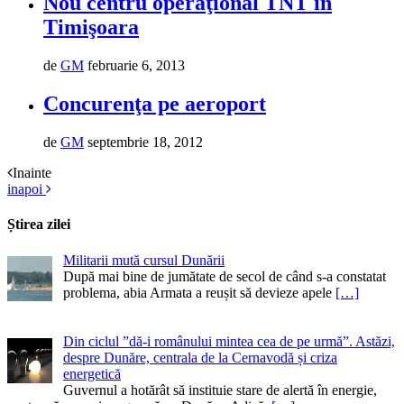
Nou centru operaţional TNT în
Timişoara
de
GM
februarie 6, 2013
Concurenţa pe aeroport
de
GM
septembrie 18, 2012
Inainte
inapoi
Știrea zilei
Militarii mută cursul Dunării
După mai bine de jumătate de secol de când s-a constatat
problema, abia Armata a reușit să devieze apele
[…]
Din ciclul ”dă-i românului mintea cea de pe urmă”. Astăzi,
despre Dunăre, centrala de la Cernavodă și criza
energetică
Guvernul a hotărât să instituie stare de alertă în energie,