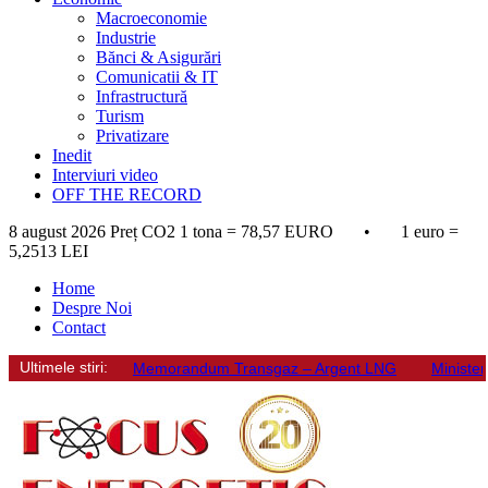
Macroeconomie
Industrie
Bănci & Asigurări
Comunicatii & IT
Infrastructură
Turism
Privatizare
Inedit
Interviuri video
OFF THE RECORD
8 august 2026
Preț CO2 1 tona = 78,57 EURO • 1 euro =
5,2513 LEI
Home
Despre Noi
Contact
Ultimele stiri:
Memorandum Transgaz – Argent LNG
Minister