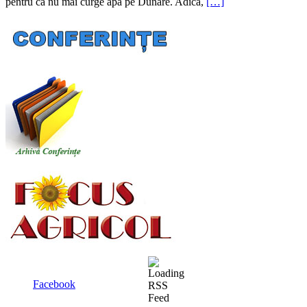
pentru că nu mai curge apă pe Dunăre. Adică,
[…]
Facebook