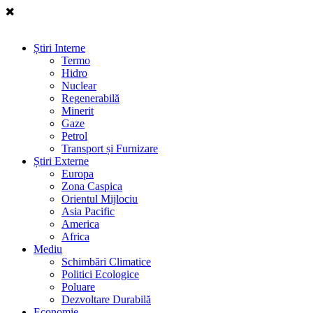
Știri Interne
Termo
Hidro
Nuclear
Regenerabilă
Minerit
Gaze
Petrol
Transport și Furnizare
Știri Externe
Europa
Zona Caspica
Orientul Mijlociu
Asia Pacific
America
Africa
Mediu
Schimbări Climatice
Politici Ecologice
Poluare
Dezvoltare Durabilă
Economie