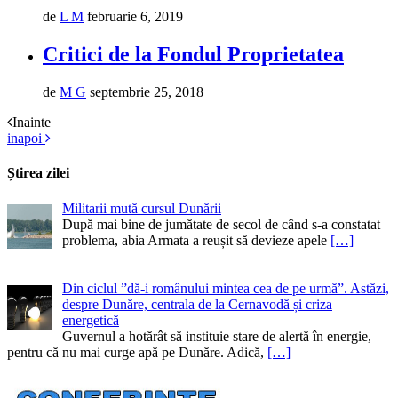
de
L M
februarie 6, 2019
Critici de la Fondul Proprietatea
de
M G
septembrie 25, 2018
Inainte
inapoi
Știrea zilei
Militarii mută cursul Dunării
După mai bine de jumătate de secol de când s-a constatat
problema, abia Armata a reușit să devieze apele
[…]
Din ciclul ”dă-i românului mintea cea de pe urmă”. Astăzi,
despre Dunăre, centrala de la Cernavodă și criza
energetică
Guvernul a hotărât să instituie stare de alertă în energie,
pentru că nu mai curge apă pe Dunăre. Adică,
[…]