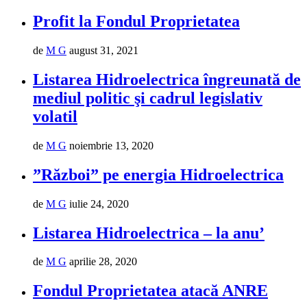
Profit la Fondul Proprietatea
de
M G
august 31, 2021
Listarea Hidroelectrica îngreunată de
mediul politic şi cadrul legislativ
volatil
de
M G
noiembrie 13, 2020
”Război” pe energia Hidroelectrica
de
M G
iulie 24, 2020
Listarea Hidroelectrica – la anu’
de
M G
aprilie 28, 2020
Fondul Proprietatea atacă ANRE