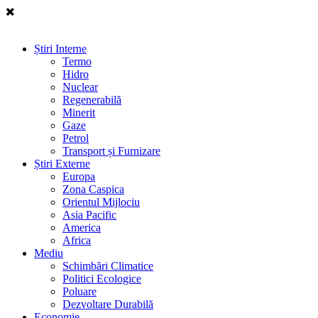
Știri Interne
Termo
Hidro
Nuclear
Regenerabilă
Minerit
Gaze
Petrol
Transport și Furnizare
Știri Externe
Europa
Zona Caspica
Orientul Mijlociu
Asia Pacific
America
Africa
Mediu
Schimbări Climatice
Politici Ecologice
Poluare
Dezvoltare Durabilă
Economie