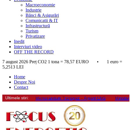
Macroeconomie
Industrie
Bănci & Asigurări
Comunicatii & IT
Infrastructură
Turism
Privatizare
Inedit
Interviuri video
OFF THE RECORD
7 august 2026
Preț CO2 1 tona = 78,57 EURO • 1 euro =
5,2513 LEI
Home
Despre Noi
Contact
Ultimele stiri:
Memorandum Transgaz – Argent LNG
Minister