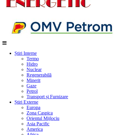
Știri Interne
Termo
Hidro
Nuclear
Regenerabilă
Minerit
Gaze
Petrol
Transport și Furnizare
Știri Externe
Europa
Zona Caspica
Orientul Mijlociu
Asia Pacific
America
Africa