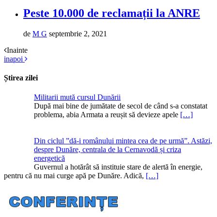
Peste 10.000 de reclamații la ANRE
de
M G
septembrie 2, 2021
Inainte
inapoi
Știrea zilei
Militarii mută cursul Dunării
După mai bine de jumătate de secol de când s-a constatat
problema, abia Armata a reușit să devieze apele
[…]
Din ciclul ”dă-i românului mintea cea de pe urmă”. Astăzi,
despre Dunăre, centrala de la Cernavodă și criza
energetică
Guvernul a hotărât să instituie stare de alertă în energie,
pentru că nu mai curge apă pe Dunăre. Adică,
[…]