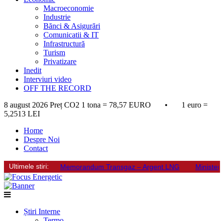
Macroeconomie
Industrie
Bănci & Asigurări
Comunicatii & IT
Infrastructură
Turism
Privatizare
Inedit
Interviuri video
OFF THE RECORD
8 august 2026
Preț CO2 1 tona = 78,57 EURO • 1 euro =
5,2513 LEI
Home
Despre Noi
Contact
Ultimele stiri:
Memorandum Transgaz – Argent LNG
Minister
Știri Interne
Termo