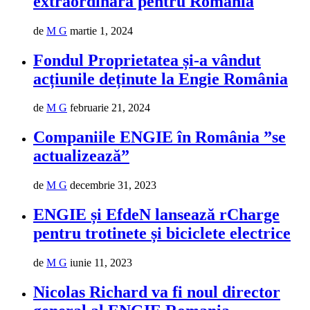
extraordinară pentru România
de
M G
martie 1, 2024
Fondul Proprietatea și-a vândut
acțiunile deținute la Engie România
de
M G
februarie 21, 2024
Companiile ENGIE în România ”se
actualizează”
de
M G
decembrie 31, 2023
ENGIE și EfdeN lansează rCharge
pentru trotinete și biciclete electrice
de
M G
iunie 11, 2023
Nicolas Richard va fi noul director