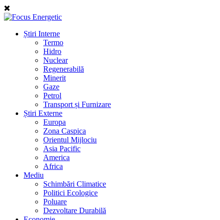
Știri Interne
Termo
Hidro
Nuclear
Regenerabilă
Minerit
Gaze
Petrol
Transport și Furnizare
Știri Externe
Europa
Zona Caspica
Orientul Mijlociu
Asia Pacific
America
Africa
Mediu
Schimbări Climatice
Politici Ecologice
Poluare
Dezvoltare Durabilă
Economie