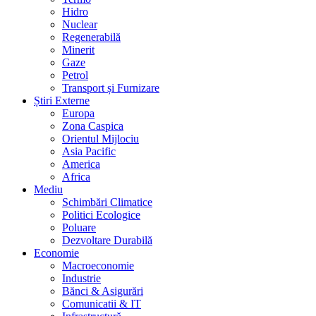
Hidro
Nuclear
Regenerabilă
Minerit
Gaze
Petrol
Transport și Furnizare
Știri Externe
Europa
Zona Caspica
Orientul Mijlociu
Asia Pacific
America
Africa
Mediu
Schimbări Climatice
Politici Ecologice
Poluare
Dezvoltare Durabilă
Economie
Macroeconomie
Industrie
Bănci & Asigurări
Comunicatii & IT