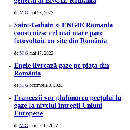
general al ENGIE Romania
de
M G
mai 23, 2023
Saint-Gobain și ENGIE Romania
construiesc cel mai mare parc
fotovoltaic on-site din România
de
M G
mai 17, 2023
Engie livrează gaze pe piața din
România
de
M G
octombrie 3, 2022
Francezii vor plafonarea prețului la
gaze la nivelul întregii Uniuni
Europene
de
M G
martie 10, 2022