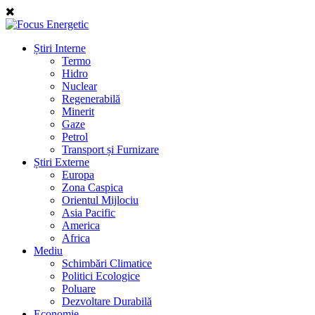
Știri Interne
Termo
Hidro
Nuclear
Regenerabilă
Minerit
Gaze
Petrol
Transport și Furnizare
Știri Externe
Europa
Zona Caspica
Orientul Mijlociu
Asia Pacific
America
Africa
Mediu
Schimbări Climatice
Politici Ecologice
Poluare
Dezvoltare Durabilă
Economie