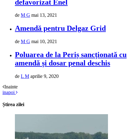
defavorizat Enel
de
M G
mai 13, 2021
Amendă pentru Delgaz Grid
de
M G
mai 10, 2021
Poluarea de la Periș sancționată cu
amendă și dosar penal deschis
de
L M
aprilie 9, 2020
Inainte
inapoi
Știrea zilei