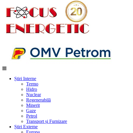
Știri Interne
Termo
Hidro
Nuclear
Regenerabilă
Minerit
Gaze
Petrol
Transport și Furnizare
Știri Externe
Europa