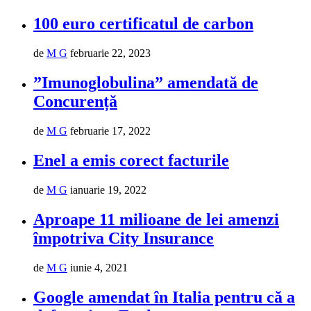
100 euro certificatul de carbon
de
M G
februarie 22, 2023
”Imunoglobulina” amendată de
Concurență
de
M G
februarie 17, 2022
Enel a emis corect facturile
de
M G
ianuarie 19, 2022
Aproape 11 milioane de lei amenzi
împotriva City Insurance
de
M G
iunie 4, 2021
Google amendat în Italia pentru că a