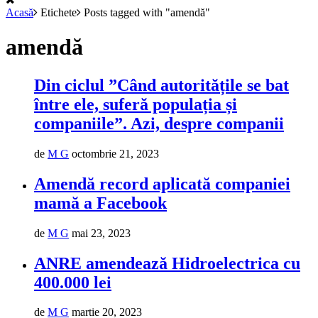
Acasă
Etichete
Posts tagged with "amendă"
amendă
Din ciclul ”Când autoritățile se bat
între ele, suferă populația și
companiile”. Azi, despre companii
de
M G
octombrie 21, 2023
Amendă record aplicată companiei
mamă a Facebook
de
M G
mai 23, 2023
ANRE amendează Hidroelectrica cu
400.000 lei
de
M G
martie 20, 2023