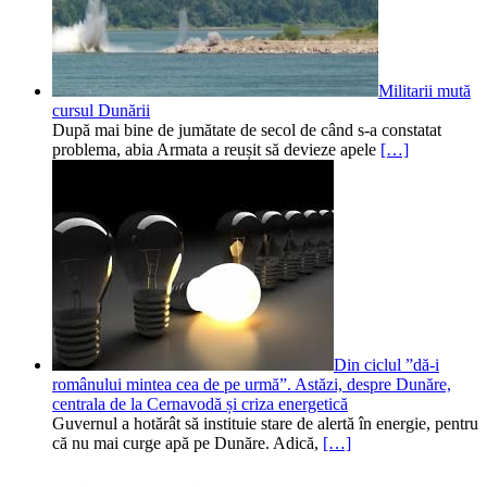
Militarii mută
cursul Dunării
După mai bine de jumătate de secol de când s-a constatat
problema, abia Armata a reușit să devieze apele
[…]
Din ciclul ”dă-i
românului mintea cea de pe urmă”. Astăzi, despre Dunăre,
centrala de la Cernavodă și criza energetică
Guvernul a hotărât să instituie stare de alertă în energie, pentru
că nu mai curge apă pe Dunăre. Adică,
[…]