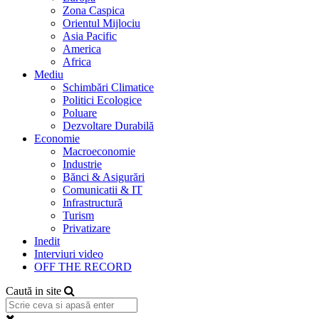
Zona Caspica
Orientul Mijlociu
Asia Pacific
America
Africa
Mediu
Schimbări Climatice
Politici Ecologice
Poluare
Dezvoltare Durabilă
Economie
Macroeconomie
Industrie
Bănci & Asigurări
Comunicatii & IT
Infrastructură
Turism
Privatizare
Inedit
Interviuri video
OFF THE RECORD
Caută in site