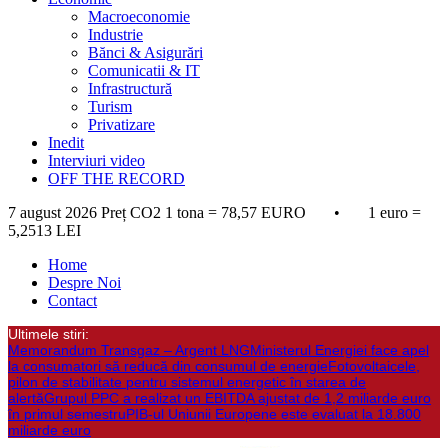
Macroeconomie
Industrie
Bănci & Asigurări
Comunicatii & IT
Infrastructură
Turism
Privatizare
Inedit
Interviuri video
OFF THE RECORD
7 august 2026
Preț CO2 1 tona = 78,57 EURO • 1 euro =
5,2513 LEI
Home
Despre Noi
Contact
Ultimele stiri:
Memorandum Transgaz – Argent LNG
Ministerul Energiei face apel
la consumatori să reducă din consumul de energie
Fotovoltaicele,
pilon de stabilitate pentru sistemul energetic în starea de
alertă
Grupul PPC a realizat un EBITDA ajustat de 1,2 miliarde euro
în primul semestru
PIB-ul Uniunii Europene este evaluat la 18.800
miliarde euro