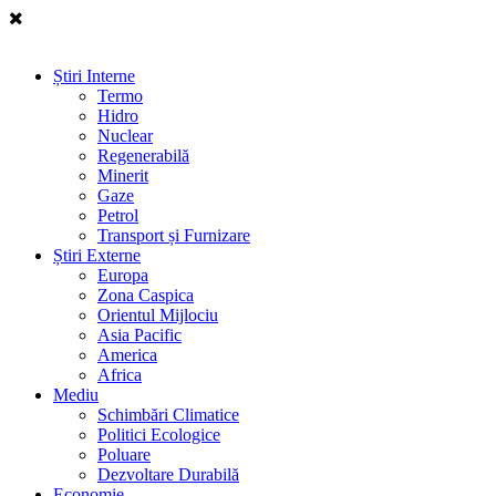
Știri Interne
Termo
Hidro
Nuclear
Regenerabilă
Minerit
Gaze
Petrol
Transport și Furnizare
Știri Externe
Europa
Zona Caspica
Orientul Mijlociu
Asia Pacific
America
Africa
Mediu
Schimbări Climatice
Politici Ecologice
Poluare
Dezvoltare Durabilă
Economie