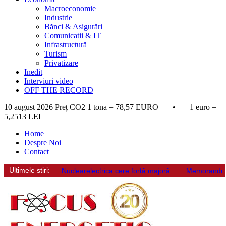
Macroeconomie
Industrie
Bănci & Asigurări
Comunicatii & IT
Infrastructură
Turism
Privatizare
Inedit
Interviuri video
OFF THE RECORD
10 august 2026
Preț CO2 1 tona = 78,57 EURO • 1 euro =
5,2513 LEI
Home
Despre Noi
Contact
Ultimele stiri:
Nuclearelectrica cere forță majoră
Memorandum