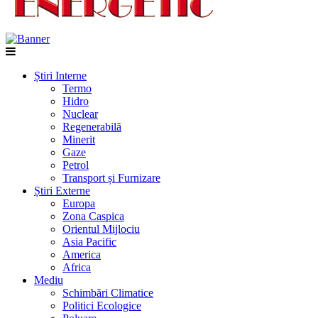
Știri Interne
Termo
Hidro
Nuclear
Regenerabilă
Minerit
Gaze
Petrol
Transport și Furnizare
Știri Externe
Europa
Zona Caspica
Orientul Mijlociu
Asia Pacific
America
Africa
Mediu
Schimbări Climatice
Politici Ecologice