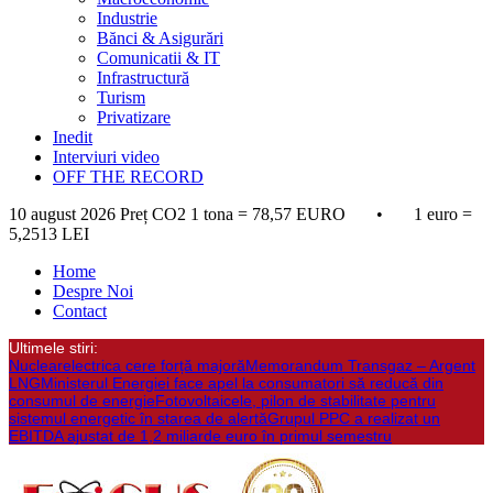
Industrie
Bănci & Asigurări
Comunicatii & IT
Infrastructură
Turism
Privatizare
Inedit
Interviuri video
OFF THE RECORD
10 august 2026
Preț CO2 1 tona = 78,57 EURO • 1 euro =
5,2513 LEI
Home
Despre Noi
Contact
Ultimele stiri:
Nuclearelectrica cere forță majoră
Memorandum Transgaz – Argent
LNG
Ministerul Energiei face apel la consumatori să reducă din
consumul de energie
Fotovoltaicele, pilon de stabilitate pentru
sistemul energetic în starea de alertă
Grupul PPC a realizat un
EBITDA ajustat de 1,2 miliarde euro în primul semestru