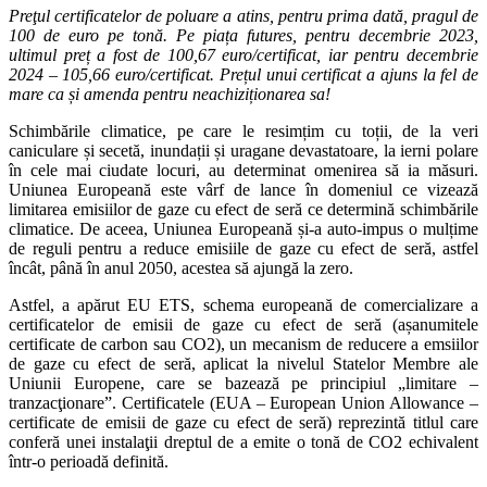
Preţul certificatelor de poluare a atins, pentru prima dată, pragul de
100 de euro pe tonă. Pe piața futures, pentru decembrie 2023,
ultimul preț a fost de 100,67 euro/certificat, iar pentru decembrie
2024 – 105,66 euro/certificat. Prețul unui certificat a ajuns la fel de
mare ca și amenda pentru neachiziționarea sa!
Schimbările climatice, pe care le resimțim cu toții, de la veri
caniculare și secetă, inundații și uragane devastatoare, la ierni polare
în cele mai ciudate locuri, au determinat omenirea să ia măsuri.
Uniunea Europeană este vârf de lance în domeniul ce vizează
limitarea emisiilor de gaze cu efect de seră ce determină schimbările
climatice. De aceea, Uniunea Europeană și-a auto-impus o mulțime
de reguli pentru a reduce emisiile de gaze cu efect de seră, astfel
încât, până în anul 2050, acestea să ajungă la zero.
Astfel, a apărut EU ETS, schema europeană de comercializare a
certificatelor de emisii de gaze cu efect de seră (așanumitele
certificate de carbon sau CO2), un mecanism de reducere a emsiilor
de gaze cu efect de seră, aplicat la nivelul Statelor Membre ale
Uniunii Europene, care se bazează pe principiul „limitare –
tranzacţionare”. Certificatele (EUA – European Union Allowance –
certificate de emisii de gaze cu efect de seră) reprezintă titlul care
conferă unei instalaţii dreptul de a emite o tonă de CO2 echivalent
într-o perioadă definită.