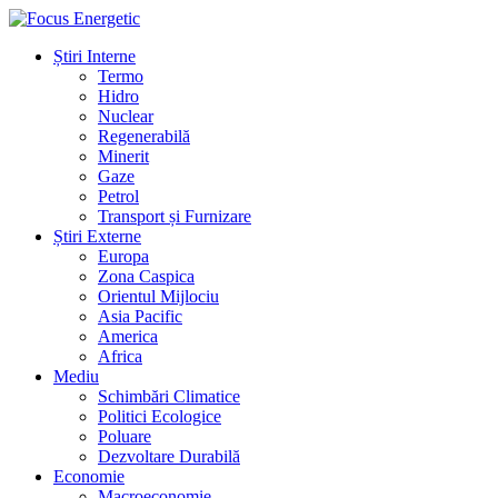
Știri Interne
Termo
Hidro
Nuclear
Regenerabilă
Minerit
Gaze
Petrol
Transport și Furnizare
Știri Externe
Europa
Zona Caspica
Orientul Mijlociu
Asia Pacific
America
Africa
Mediu
Schimbări Climatice
Politici Ecologice
Poluare
Dezvoltare Durabilă
Economie
Macroeconomie