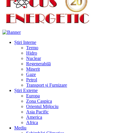
Știri Interne
Termo
Hidro
Nuclear
Regenerabilă
Minerit
Gaze
Petrol
Transport și Furnizare
Știri Externe
Europa
Zona Caspica
Orientul Mijlociu
Asia Pacific
America
Africa
Mediu