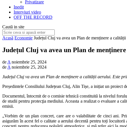
Privatizare
Inedit
Interviuri video
OFF THE RECORD
Caută in site
Acasă
Economie
Județul Cluj va avea un Plan de menținere a calității
Județul Cluj va avea un Plan de menținere a
de
A
noiembrie 25, 2024
de
A
noiembrie 25, 2024
Județul Cluj va avea un Plan de menținere a calității aerului. Este prim
Președintele Consiliului Județean Cluj, Alin Tișe, a inițiat un proiec
Documentul, întocmit de o comisie tehnică constituită la nivelul forului 
de studii pentru protecţia mediului. Aceasta a realizat o evaluare a calită
emisii.
„Vorbim de un plan concret, care are o valabilitate de cinci ani. Pri
asigurăm în acest fel o calitate a aerului decentă pentru toți locuitor
concreți pentru reducerea poluării atmosferice, și mă refer aici la mode