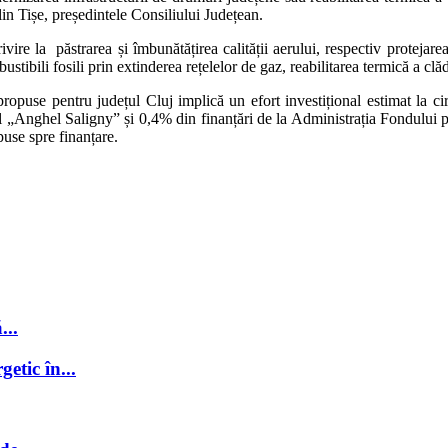
Alin Tișe, președintele Consiliului Județean.
 la păstrarea și îmbunătățirea calității aerului, respectiv protejarea s
bili fosili prin extinderea rețelelor de gaz, reabilitarea termică a clădiri
opuse pentru județul Cluj implică un efort investițional estimat la ci
hel Saligny” și 0,4% din finanțări de la Administrația Fondului pen
puse spre finanțare.
...
getic în...