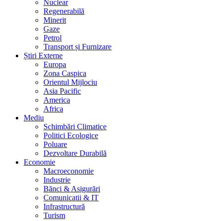
Nuclear
Regenerabilă
Minerit
Gaze
Petrol
Transport și Furnizare
Știri Externe
Europa
Zona Caspica
Orientul Mijlociu
Asia Pacific
America
Africa
Mediu
Schimbări Climatice
Politici Ecologice
Poluare
Dezvoltare Durabilă
Economie
Macroeconomie
Industrie
Bănci & Asigurări
Comunicatii & IT
Infrastructură
Turism