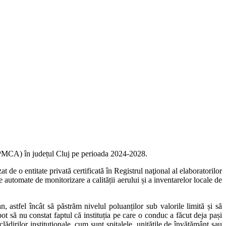
i (PMCA) în județul Cluj pe perioada 2024-2028.
 de o entitate privată certificată în Registrul naţional al elaboratorilor
ile automate de monitorizare a calității aerului și a inventarelor locale de
 astfel încât să păstrăm nivelul poluanților sub valorile limită și să
ot să nu constat faptul că instituția pe care o conduc a făcut deja pași
lădirilor instituționale, cum sunt spitalele, unitățile de învățământ sau