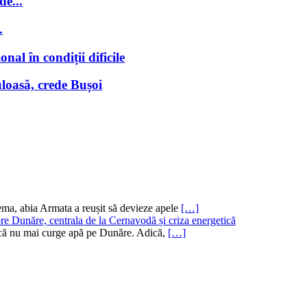
de...
.
nal în condiții dificile
loasă, crede Bușoi
ema, abia Armata a reușit să devieze apele
[…]
re Dunăre, centrala de la Cernavodă și criza energetică
ru că nu mai curge apă pe Dunăre. Adică,
[…]