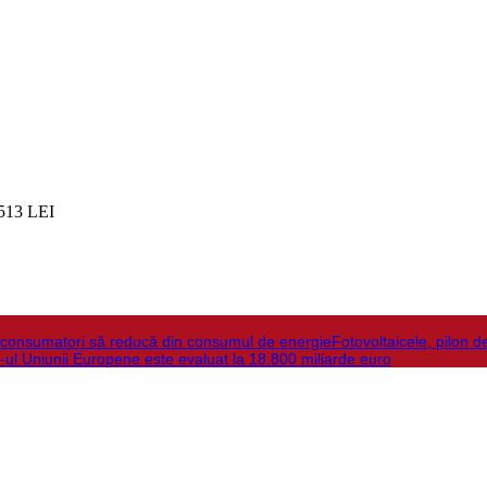
513 LEI
la consumatori să reducă din consumul de energie
Fotovoltaicele, pilon d
-ul Uniunii Europene este evaluat la 18.800 miliarde euro