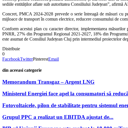
sediile entităților aflate sub autoritatea Consiliului Județean”, afirmă 
Concret, PMCA 2024-2028 prevede o serie întreagă de măsuri cu privire
mijloace de transport în comun electrice, reducere consumului de combusti
Conform acestui plan cu caracter director, implementarea măsurilor pr
PNRR, 27% din Programul Regional 2021-2027, 18% din Programul „Ang
este asumat de Consiliul Județean Cluj prin intermediul proiectelor de
Distribuie
0
Facebook
Twitter
Pinterest
Email
din aceeasi categorie
Memorandum Transgaz – Argent LNG
Ministerul Energiei face apel la consumatori să reducă
Fotovoltaicele, pilon de stabilitate pentru sistemul ener
Grupul PPC a realizat un EBITDA ajustat de...