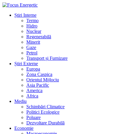
Știri Interne
Termo
Hidro
Nuclear
Regenerabilă
Minerit
Gaze
Petrol
Transport și Furnizare
Știri Externe
Europa
Zona Caspica
Orientul Mijlociu
Asia Pacific
America
Africa
Mediu
Schimbări Climatice
Politici Ecologice
Poluare
Dezvoltare Durabilă
Economie
Macroeconomie