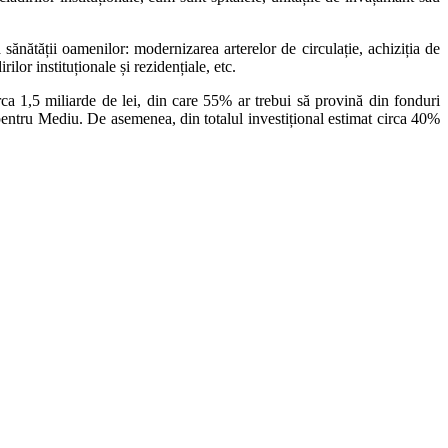
ănătății oamenilor: modernizarea arterelor de circulație, achiziția de
lor instituționale și rezidențiale, etc.
rca 1,5 miliarde de lei, din care 55% ar trebui să provină din fonduri
tru Mediu. De asemenea, din totalul investițional estimat circa 40%