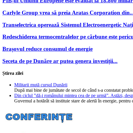
PIB-ul Uniunii Europene este evaluat la 18.800 miliar
Carlyle Group vrea să preia Aratas Corporation din..
Transelectrica opereazã Sistemul Electroenergetic Națio
Redeschiderea termocentralelor pe cărbune este pericu
Brașovul reduce consumul de energie
Seceta de pe Dunăre ar putea genera investiții...
Știrea zilei
Militarii mută cursul Dunării
După mai bine de jumătate de secol de când s-a constatat probl
Din ciclul ”dă-i românului mintea cea de pe urmă”. Astăzi, desp
Guvernul a hotărât să instituie stare de alertă în energie, pent