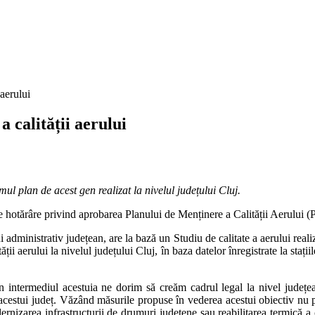
 aerului
 calității aerului
ul plan de acest gen realizat la nivelul județului Cluj.
t de hotărâre privind aprobarea Planului de Menținere a Calității Aerulu
administrativ județean, are la bază un Studiu de calitate a aerului realizat
ții aerului la nivelul județului Cluj, în baza datelor înregistrate la stați
n intermediul acestuia ne dorim să creăm cadrul legal la nivel județean,
ii acestui județ. Văzând măsurile propuse în vederea acestui obiectiv nu p
rnizarea infrastructurii de drumuri județene sau reabilitarea termică a c