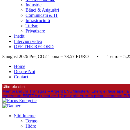
Industrie
Bănci & Asigurări
Comunicatii & IT
Infrastructură
Turism
Privatizare
Inedit
Interviuri video
OFF THE RECORD
8 august 2026
Preț CO2 1 tona = 78,57 EURO • 1 euro = 5,2
Home
Despre Noi
Contact
Ultimele stiri:
Memorandum Transgaz – Argent LNG
Ministerul Energiei face apel 
realizat un EBITDA ajustat de 1,2 miliarde euro în primul semestru
PIB
Știri Interne
Termo
Hidro