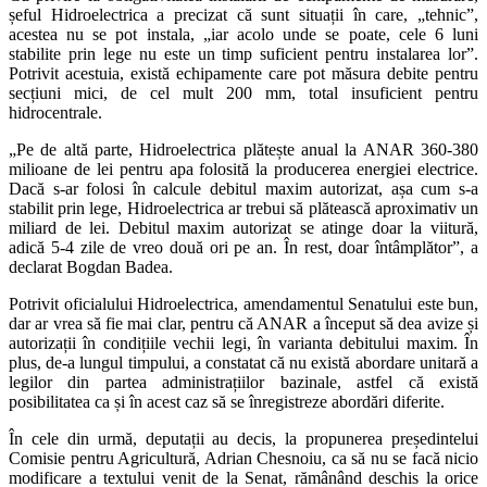
șeful Hidroelectrica a precizat că sunt situații în care, „tehnic”,
acestea nu se pot instala, „iar acolo unde se poate, cele 6 luni
stabilite prin lege nu este un timp suficient pentru instalarea lor”.
Potrivit acestuia, există echipamente care pot măsura debite pentru
secțiuni mici, de cel mult 200 mm, total insuficient pentru
hidrocentrale.
„Pe de altă parte, Hidroelectrica plătește anual la ANAR 360-380
milioane de lei pentru apa folosită la producerea energiei electrice.
Dacă s-ar folosi în calcule debitul maxim autorizat, așa cum s-a
stabilit prin lege, Hidroelectrica ar trebui să plătească aproximativ un
miliard de lei. Debitul maxim autorizat se atinge doar la viitură,
adică 5-4 zile de vreo două ori pe an. În rest, doar întâmplător”, a
declarat Bogdan Badea.
Potrivit oficialului Hidroelectrica, amendamentul Senatului este bun,
dar ar vrea să fie mai clar, pentru că ANAR a început să dea avize și
autorizații în condițiile vechii legi, în varianta debitului maxim. În
plus, de-a lungul timpului, a constatat că nu există abordare unitară a
legilor din partea administrațiilor bazinale, astfel că există
posibilitatea ca și în acest caz să se înregistreze abordări diferite.
În cele din urmă, deputații au decis, la propunerea președintelui
Comisie pentru Agricultură, Adrian Chesnoiu, ca să nu se facă nicio
modificare a textului venit de la Senat, rămânând deschis la orice