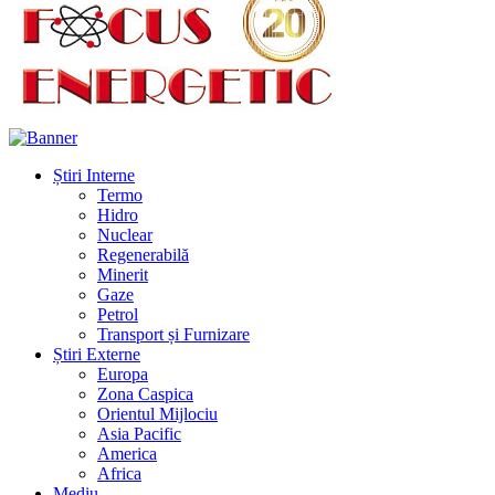
Știri Interne
Termo
Hidro
Nuclear
Regenerabilă
Minerit
Gaze
Petrol
Transport și Furnizare
Știri Externe
Europa
Zona Caspica
Orientul Mijlociu
Asia Pacific
America
Africa
Mediu