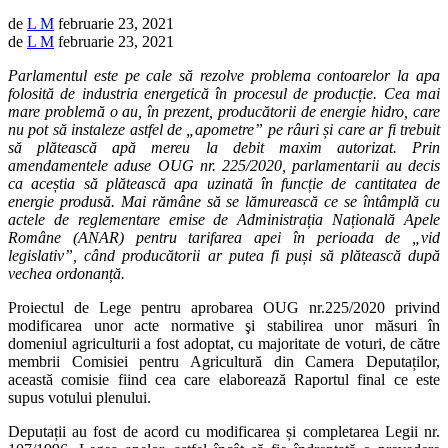
de
L M
februarie 23, 2021
de
L M
februarie 23, 2021
Parlamentul este pe cale să rezolve problema contoarelor la apa
folosită de industria energetică în procesul de producție. Cea mai
mare problemă o au, în prezent, producătorii de energie hidro, care
nu pot să instaleze astfel de „apometre” pe râuri și care ar fi trebuit
să plătească apă mereu la debit maxim autorizat. Prin
amendamentele aduse OUG nr. 225/2020, parlamentarii au decis
ca aceștia să plătească apa uzinată în funcție de cantitatea de
energie produsă. Mai rămâne să se lămurească ce se întâmplă cu
actele de reglementare emise de Administrația Națională Apele
Române (ANAR) pentru tarifarea apei în perioada de „vid
legislativ”, când producătorii ar putea fi puși să plătească după
vechea ordonanță.
Proiectul de Lege pentru aprobarea OUG nr.225/2020 privind
modificarea unor acte normative şi stabilirea unor măsuri în
domeniul agriculturii a fost adoptat, cu majoritate de voturi, de către
membrii Comisiei pentru Agricultură din Camera Deputaților,
această comisie fiind cea care elaborează Raportul final ce este
supus votului plenului.
Deputații au fost de acord cu modificarea și completarea Legii nr.