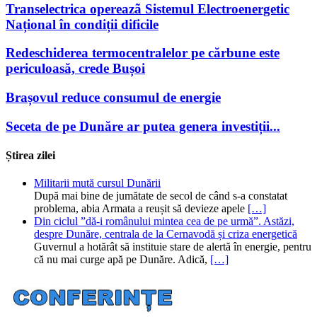
Transelectrica opereazã Sistemul Electroenergetic
Național în condiții dificile
Redeschiderea termocentralelor pe cărbune este
periculoasă, crede Bușoi
Brașovul reduce consumul de energie
Seceta de pe Dunăre ar putea genera investiții...
Știrea zilei
Militarii mută cursul Dunării
După mai bine de jumătate de secol de când s-a constatat
problema, abia Armata a reușit să devieze apele
[…]
Din ciclul ”dă-i românului mintea cea de pe urmă”. Astăzi,
despre Dunăre, centrala de la Cernavodă și criza energetică
Guvernul a hotărât să instituie stare de alertă în energie, pentru
că nu mai curge apă pe Dunăre. Adică,
[…]