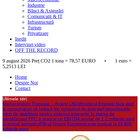
Industrie
Bănci & Asigurări
Comunicatii & IT
Infrastructură
Turism
Privatizare
Inedit
Interviuri video
OFF THE RECORD
9 august 2026
Preț CO2 1 tona = 78,57 EURO • 1 euro =
5,2513 LEI
Home
Despre Noi
Contact
Ultimele stiri:
Memorandum Transgaz – Argent LNG
Ministerul Energiei face apel
la consumatori să reducă din consumul de energie
Fotovoltaicele,
pilon de stabilitate pentru sistemul energetic în starea de
alertă
Grupul PPC a realizat un EBITDA ajustat de 1,2 miliarde euro
în primul semestru
PIB-ul Uniunii Europene este evaluat la 18.800
miliarde euro