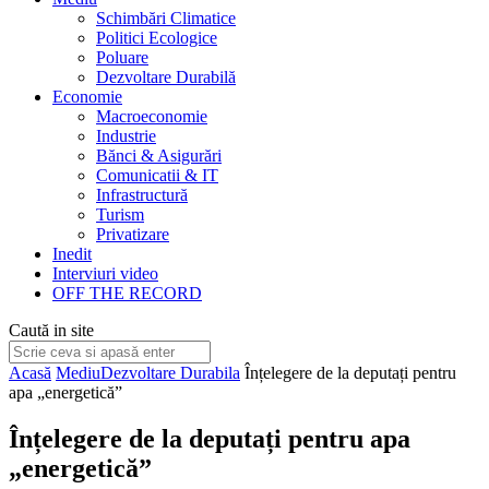
Schimbări Climatice
Politici Ecologice
Poluare
Dezvoltare Durabilă
Economie
Macroeconomie
Industrie
Bănci & Asigurări
Comunicatii & IT
Infrastructură
Turism
Privatizare
Inedit
Interviuri video
OFF THE RECORD
Caută in site
Acasă
Mediu
Dezvoltare Durabila
Înțelegere de la deputați pentru
apa „energetică”
Înțelegere de la deputați pentru apa
„energetică”