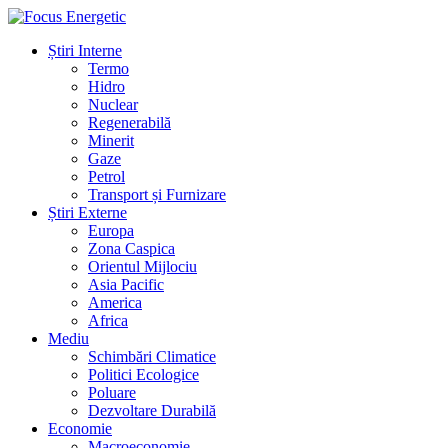
Știri Interne
Termo
Hidro
Nuclear
Regenerabilă
Minerit
Gaze
Petrol
Transport și Furnizare
Știri Externe
Europa
Zona Caspica
Orientul Mijlociu
Asia Pacific
America
Africa
Mediu
Schimbări Climatice
Politici Ecologice
Poluare
Dezvoltare Durabilă
Economie
Macroeconomie