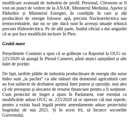
modificare avansată de industria de profil. Personal, Chesnoiu ar fi
vrut un punct de vedere de la ANAR, Ministerul Mediului, Apelor și
Pădurilor și Ministerul Energiei, în condițiile în care și alți
producători de energie folosesc apă, precum Nuclearelectrica sau
termocentralele, dar nu se știe dacă sunt în aceeași situație tehnică
precum Hidroelectrica. Pe de altă parte, înaltul oficial a dat asigurări
că se pot face modificări inclusiv în Plen.
Grabă mare
Președintele Comisiei a spus că se grăbește ca Raportul la OUG nr.
225/2020 să ajungă în Plenul Camerei, până atunci așteptând și alte
luări de poziție.
De fapt, tarifele plătite de industria producătoare de energie din surse
hidro sunt „la pachet” cu alte măsuri din domeniul agriculturii care
au fost subiecte de dezbatere aprinsă între putere și opoziție, mai ales
că ele presupun și alocarea de resurse financiare pentru a fi susținute.
Cum proiectul de buget a ajuns în Parlament, este esențial ca
modificările aduse OUG nr. 225/2020 să se opereze cât mai repede,
pentru a exista bază legală pentru amendamente aduse proiectului
bugetului de stat 2021. Și în acest fel, să încurce socotelile
Guvernului.