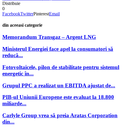
Distribuie
0
Facebook
Twitter
Pinterest
Email
din aceeasi categorie
Memorandum Transgaz – Argent LNG
Ministerul Energiei face apel la consumatori să
reducă...
Fotovoltaicele, pilon de stabilitate pentru sistemul
energetic în...
Grupul PPC a realizat un EBITDA ajustat de...
PIB-ul Uniunii Europene este evaluat la 18.800
miliarde...
Carlyle Group vrea să preia Aratas Corporation
din...