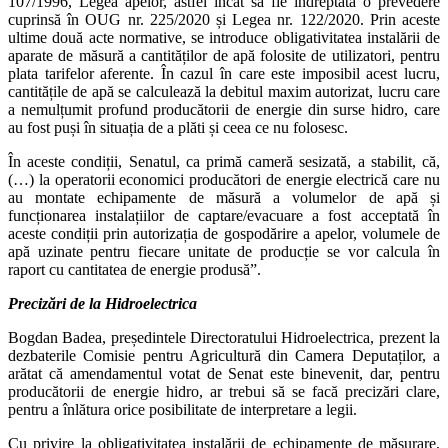
107/1996, Legea apelor, astfel încât să fie îndreptată o prevedere
cuprinsă în OUG nr. 225/2020 și Legea nr. 122/2020. Prin aceste
ultime două acte normative, se introduce obligativitatea instalării de
aparate de măsură a cantităților de apă folosite de utilizatori, pentru
plata tarifelor aferente. În cazul în care este imposibil acest lucru,
cantitățile de apă se calculează la debitul maxim autorizat, lucru care
a nemulțumit profund producătorii de energie din surse hidro, care
au fost puși în situația de a plăti și ceea ce nu folosesc.
În aceste condiții, Senatul, ca primă cameră sesizată, a stabilit, că,
(…) la operatorii economici producători de energie electrică care nu
au montate echipamente de măsură a volumelor de apă și
funcționarea instalațiilor de captare/evacuare a fost acceptată în
aceste condiții prin autorizația de gospodărire a apelor, volumele de
apă uzinate pentru fiecare unitate de producție se vor calcula în
raport cu cantitatea de energie produsă”.
Precizări de la Hidroelectrica
Bogdan Badea, președintele Directoratului Hidroelectrica, prezent la
dezbaterile Comisie pentru Agricultură din Camera Deputaților, a
arătat că amendamentul votat de Senat este binevenit, dar, pentru
producătorii de energie hidro, ar trebui să se facă precizări clare,
pentru a înlătura orice posibilitate de interpretare a legii.
Cu privire la obligativitatea instalării de echipamente de măsurare,