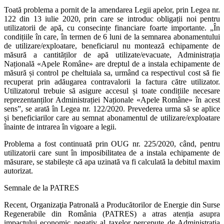
Toată problema a pornit de la amendarea Legii apelor, prin Legea nr.
122 din 13 iulie 2020, prin care se introduc obligații noi pentru
utilizatorii de apă, cu consecințe financiare foarte importante. „În
condițiile în care, în termen de 6 luni de la semnarea abonamentului
de utilizare/exploatare, beneficiarul nu montează echipamente de
măsură a cantităților de apă utilizate/evacuate, Administrația
Națională «Apele Române» are dreptul de a instala echipamente de
măsură și control pe cheltuiala sa, urmând ca respectivul cost să fie
recuperat prin adăugarea contravalorii la factura către utilizator.
Utilizatorul trebuie să asigure accesul și toate condițiile necesare
reprezentanților Administrației Naționale «Apele Române» în acest
sens”, se arată în Legea nr. 122/2020. Prevederea urma să se aplice
și beneficiarilor care au semnat abonamentul de utilizare/exploatare
înainte de intrarea în vigoare a legii.
Problema a fost continuată prin OUG nr. 225/2020, când, pentru
utilizatorii care sunt în imposibilitatea de a instala echipamente de
măsurare, se stabilește că apa uzinată va fi calculată la debitul maxim
autorizat.
Semnale de la PATRES
Recent, Organizaţia Patronală a Producătorilor de Energie din Surse
Regenerabile din România (PATRES) a atras atenția asupra
impactului economic negativ al taxelor percepute de Administraţia