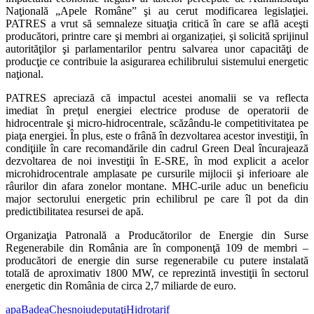
Naţională „Apele Române” şi au cerut modificarea legislaţiei.
PATRES a vrut să semnaleze situaţia critică în care se află aceşti
producători, printre care şi membri ai organizației, şi solicită sprijinul
autorităţilor şi parlamentarilor pentru salvarea unor capacităţi de
producţie ce contribuie la asigurarea echilibrului sistemului energetic
naţional.
PATRES apreciază că impactul acestei anomalii se va reflecta
imediat în preţul energiei electrice produse de operatorii de
hidrocentrale şi micro-hidrocentrale, scăzându-le competitivitatea pe
piaţa energiei. În plus, este o frână în dezvoltarea acestor investiţii, în
condiţiile în care recomandările din cadrul Green Deal încurajează
dezvoltarea de noi investiţii în E-SRE, în mod explicit a acelor
microhidrocentrale amplasate pe cursurile mijlocii şi inferioare ale
râurilor din afara zonelor montane. MHC-urile aduc un beneficiu
major sectorului energetic prin echilibrul pe care îl pot da din
predictibilitatea resursei de apă.
Organizaţia Patronală a Producătorilor de Energie din Surse
Regenerabile din România are în componenţă 109 de membri –
producători de energie din surse regenerabile cu putere instalată
totală de aproximativ 1800 MW, ce reprezintă investiţii în sectorul
energetic din România de circa 2,7 miliarde de euro.
apa
Badea
Chesnoiu
deputaţi
Hidro
tarif