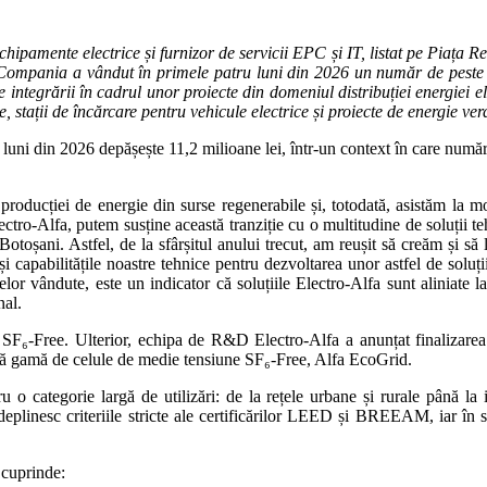
ipamente electrice și furnizor de servicii EPC și IT, listat pe Piața Re
le. Compania a vândut în primele patru luni din 2026 un număr de pes
 integrării în cadrul unor proiecte din domeniul distribuției energiei ele
e, stații de încărcare pentru vehicule electrice și proiecte de energie ver
ni din 2026 depășește 11,2 milioane lei, într-un context în care numărul f
oducției de energie din surse regenerabile și, totodată, asistăm la mode
ctro-Alfa, putem susține această tranziție cu o multitudine de soluții 
Botoșani. Astfel, de la sfârșitul anului trecut, am reușit să creăm și să
i capabilitățile noastre tehnice pentru dezvoltarea unor astfel de soluții.
lor vândute, este un indicator că soluțiile Electro-Alfa sunt aliniate l
nal.
e SF₆-Free. Ulterior, echipa de R&D Electro-Alfa a anunțat finalizarea
uă gamă de celule de medie tensiune SF₆-Free, Alfa EcoGrid.
ategorie largă de utilizări: de la rețele urbane și rurale până la inf
 îndeplinesc criteriile stricte ale certificărilor LEED și BREEAM, iar în s
 cuprinde: