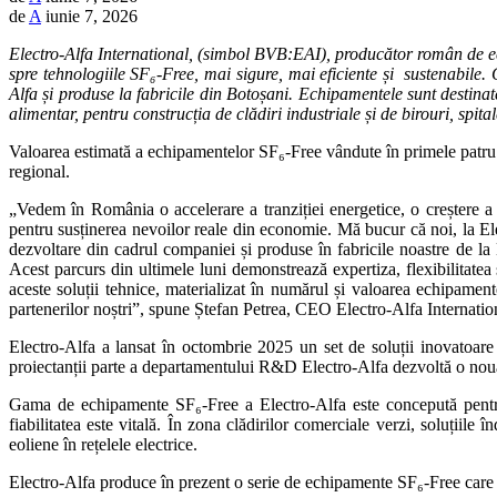
de
A
iunie 7, 2026
Electro-Alfa International, (simbol BVB:EAI), producător român de ech
spre tehnologiile SF₆-Free, mai sigure, mai eficiente și sustenabi
Alfa și produse la fabricile din Botoșani. Echipamentele sunt destinate
alimentar, pentru construcția de clădiri industriale și de birouri, spital
Valoarea estimată a echipamentelor SF₆-Free vândute în primele patru lu
regional.
„Vedem în România o accelerare a tranziției energetice, o creștere a pr
pentru susținerea nevoilor reale din economie. Mă bucur că noi, la Ele
dezvoltare din cadrul companiei și produse în fabricile noastre de la 
Acest parcurs din ultimele luni demonstrează expertiza, flexibilitatea ș
aceste soluții tehnice, materializat în numărul și valoarea echipamente
partenerilor noștri”, spune Ștefan Petrea, CEO Electro-Alfa Internatio
Electro-Alfa a lansat în octombrie 2025 un set de soluții inovatoar
proiectanții parte a departamentului R&D Electro-Alfa dezvoltă o no
Gama de echipamente SF₆-Free a Electro-Alfa este concepută pentru o c
fiabilitatea este vitală. În zona clădirilor comerciale verzi, soluțiile
eoliene în rețelele electrice.
Electro-Alfa produce în prezent o serie de echipamente SF₆-Free care