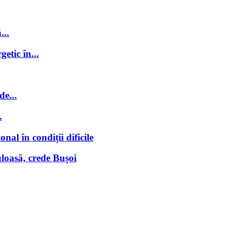
...
getic în...
de...
.
nal în condiții dificile
loasă, crede Bușoi