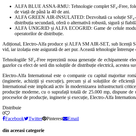
ALFA BLUE ASNA-RMU: Tehnologie complet SF₆-Free, folosește do
de viață de până la 40 de ani.
ALFA GREEN AIR-INSULATED: Dezvoltată ca soluție SF₆-Free, cu 
distribuția secundară, oferă o alternativă robustă, sigură și fiabi
ALFA UNIGRID și ALFA ECOGRID: Game de celule modulare de m
operatorilor de distribuție.
Adițional, Electro-Alfa produce și ALFA SM AIR-SET, sub licență Schn
vid, iar izolația este asigurată de aer pur. Această tehnologie întrerup
Tehnologiile SF₆-Free reprezintă noua generație de echipamente elect
gazelor cu efect de seră din soluțiile de distribuție electrică, acestea su
Electro-Alfa International este o companie cu capital majoritar rom
(inginerie, achiziții și execuție), precum și al soluțiilor de eficie
International este implicată activ în modernizarea infrastructurii criti
producție moderne, cu o suprafață totală de 25.000 mp, dispune de un c
proceselor de producție, inginerie și execuție, Electro-Alfa Internatio
Distribuie
0
Facebook
Twitter
Pinterest
Email
din aceeasi categorie