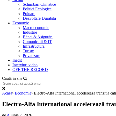
Schimbări Climatice
Politici Ecologice
Poluare
Dezvoltare Durabilă
Economie
Macroeconomie
Industrie
Bănci & Asigurări
Comunicatii & IT
Infrastructură
Turism
Privatizare
Inedit
Interviuri video
OFF THE RECORD
Caută in site
Acasă
Economie
Electro-Alfa International accelerează tranziția cătr
Electro-Alfa International accelerează tranz
de
A
iunie 7, 2026