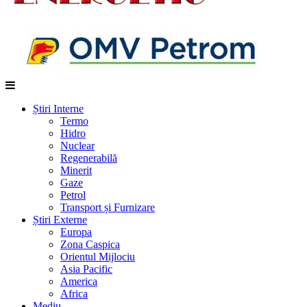
Știri Interne
Termo
Hidro
Nuclear
Regenerabilă
Minerit
Gaze
Petrol
Transport și Furnizare
Știri Externe
Europa
Zona Caspica
Orientul Mijlociu
Asia Pacific
America
Africa
Mediu