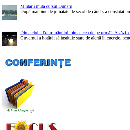
Militarii mută cursul Dunării
După mai bine de jumătate de secol de când s-a constatat pr
Din ciclul ”dă-i românului mintea cea de pe urmă”. Astăzi, 
Guvernul a hotărât să instituie stare de alertă în energie, 