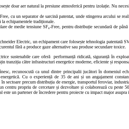
ar aer natural la presiune atmosferică pentru izolație. Nu necesită m
un separator de sarcină patentat, unde stingerea arcului se realizeaz
lă la echipamentele tradiționale.
edie tensiune SF₆-Free, pentru distribuție secundară de până la 2
eider Electric, un echipament care folosește tehnologia patentată SVI
e curentul fără a produce gaze alternative sau produse secundare toxice.
rice sustenabile care oferă performanță ridicată, siguranță în exploa
sțin tranziția către infrastructuri energetice moderne, eficiente și responsa
ânesc, recunoscută ca unul dintre principalii jucători în domeniul ech
nță energetică. Cu o experiență de 35 de ani și un angajament constant
ce în sectoare precum distribuția de energie, transportul feroviar, indus
entru propriu de cercetare și dezvoltare și colaborează cu peste 500 de
nal este un partener de încredere pentru proiecte cu impact major asupra 