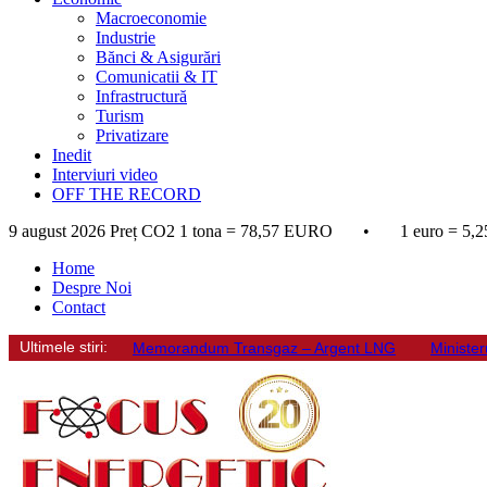
Macroeconomie
Industrie
Bănci & Asigurări
Comunicatii & IT
Infrastructură
Turism
Privatizare
Inedit
Interviuri video
OFF THE RECORD
9 august 2026
Preț CO2 1 tona = 78,57 EURO • 1 euro = 5,2
Home
Despre Noi
Contact
Ultimele stiri:
Memorandum Transgaz – Argent LNG
Minister