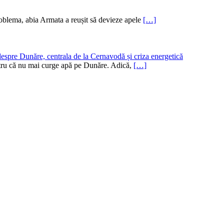
oblema, abia Armata a reușit să devieze apele
[…]
despre Dunăre, centrala de la Cernavodă și criza energetică
pentru că nu mai curge apă pe Dunăre. Adică,
[…]