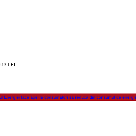
513 LEI
ul Energiei face apel la consumatori să reducă din consumul de energi