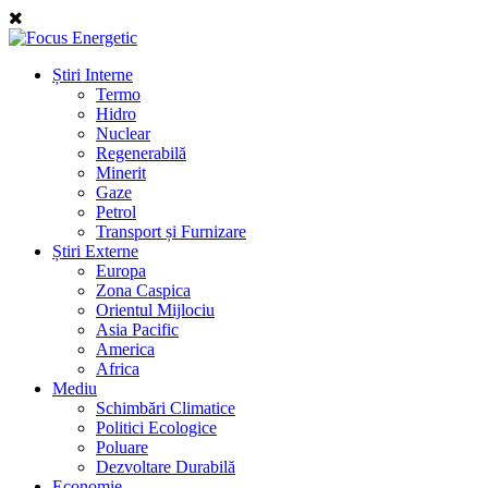
Știri Interne
Termo
Hidro
Nuclear
Regenerabilă
Minerit
Gaze
Petrol
Transport și Furnizare
Știri Externe
Europa
Zona Caspica
Orientul Mijlociu
Asia Pacific
America
Africa
Mediu
Schimbări Climatice
Politici Ecologice
Poluare
Dezvoltare Durabilă
Economie