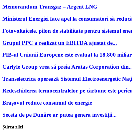
Memorandum Transgaz – Argent LNG
Ministerul Energiei face apel la consumatori să reducă
Fotovoltaicele, pilon de stabilitate pentru sistemul ener
Grupul PPC a realizat un EBITDA ajustat de...
PIB-ul Uniunii Europene este evaluat la 18.800 miliar
Carlyle Group vrea să preia Aratas Corporation din..
Transelectrica opereazã Sistemul Electroenergetic Națio
Redeschiderea termocentralelor pe cărbune este pericu
Brașovul reduce consumul de energie
Seceta de pe Dunăre ar putea genera investiții...
Știrea zilei