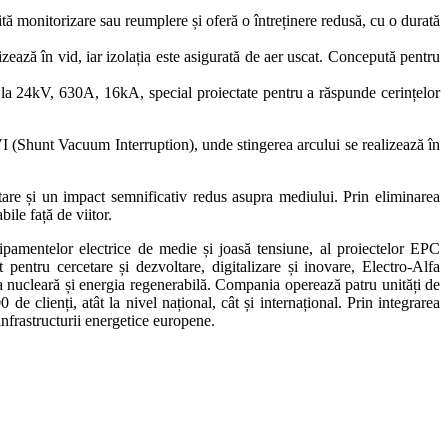
onitorizare sau reumplere și oferă o întreținere redusă, cu o durată
ă în vid, iar izolația este asigurată de aer uscat. Concepută pentru
4kV, 630A, 16kA, special proiectate pentru a răspunde cerințelor
 (Shunt Vacuum Interruption), unde stingerea arcului se realizează în
tare și un impact semnificativ redus asupra mediului. Prin eliminarea
bile față de viitor.
ipamentelor electrice de medie și joasă tensiune, al proiectelor EPC
 pentru cercetare și dezvoltare, digitalizare și inovare, Electro-Alfa
tria nucleară și energia regenerabilă. Compania operează patru unități de
 clienți, atât la nivel național, cât și internațional. Prin integrarea
infrastructurii energetice europene.