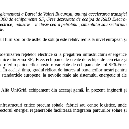
glementată a Bursei de Valori București, anunță accelerarea tranziției
te 300 de echipamente SF₆-Free dezvoltate de echipa de R&D Electro-
ctrice, industrie – inclusiv cea a petrolului, cimentului sau sectorului
de.
urnizorilor de astfel de soluții este relativ redus la nivel european și
rnizarea rețelelor electrice și la pregătirea infrastructurii energetice
tehnice din zona SF₆-Free, echipamente create de echipa de cercetare și
 le oferim partenerilor noștri o varietate de echipamente noi SF6-Free.
 În același timp, gradul ridicat de interes al partenerilor noștri pentru
a standardele europene, la nevoile reale ale sistemului energetic și ale
 Alfa UniGrid, echipament din aceeași gamă. În prezent, inginerii și
rastructuri critice precum spitale, fabrici sau centre logistice, unde
ectorul energiei regenerabile facilitează integrarea parcurilor solare și