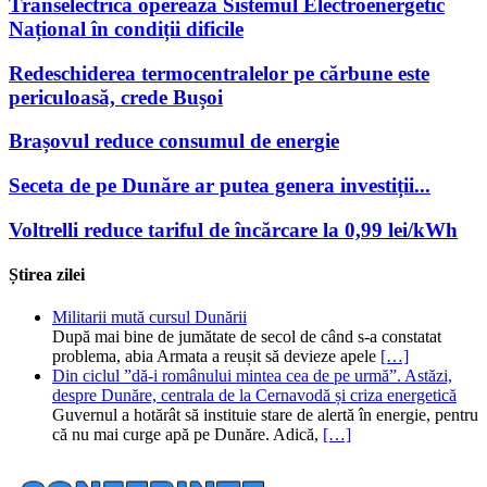
Transelectrica opereazã Sistemul Electroenergetic
Național în condiții dificile
Redeschiderea termocentralelor pe cărbune este
periculoasă, crede Bușoi
Brașovul reduce consumul de energie
Seceta de pe Dunăre ar putea genera investiții...
Voltrelli reduce tariful de încărcare la 0,99 lei/kWh
Știrea zilei
Militarii mută cursul Dunării
După mai bine de jumătate de secol de când s-a constatat
problema, abia Armata a reușit să devieze apele
[…]
Din ciclul ”dă-i românului mintea cea de pe urmă”. Astăzi,
despre Dunăre, centrala de la Cernavodă și criza energetică
Guvernul a hotărât să instituie stare de alertă în energie, pentru
că nu mai curge apă pe Dunăre. Adică,
[…]