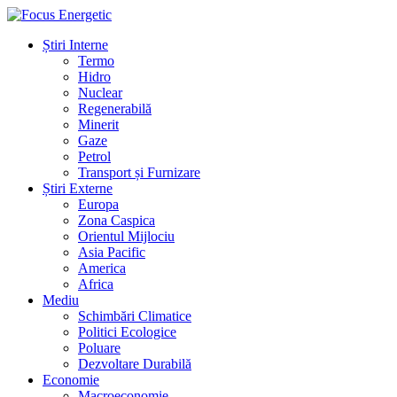
Știri Interne
Termo
Hidro
Nuclear
Regenerabilă
Minerit
Gaze
Petrol
Transport și Furnizare
Știri Externe
Europa
Zona Caspica
Orientul Mijlociu
Asia Pacific
America
Africa
Mediu
Schimbări Climatice
Politici Ecologice
Poluare
Dezvoltare Durabilă
Economie
Macroeconomie