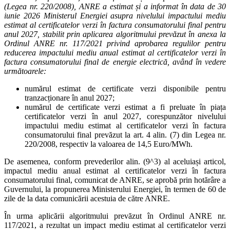
(Legea nr. 220/2008), ANRE a estimat și a informat în data de 30
iunie 2026 Ministerul Energiei asupra nivelului impactului mediu
estimat al certificatelor verzi în factura consumatorului final pentru
anul 2027, stabilit prin aplicarea algoritmului prevăzut în anexa la
Ordinul ANRE nr. 117/2021 privind aprobarea regulilor pentru
reducerea impactului mediu anual estimat al certificatelor verzi în
factura consumatorului final de energie electrică, având în vedere
următoarele:
numărul estimat de certificate verzi disponibile pentru
tranzacționare în anul 2027;
numărul de certificate verzi estimat a fi preluate în piața
certificatelor verzi în anul 2027, corespunzător nivelului
impactului mediu estimat al certificatelor verzi în factura
consumatorului final prevăzut la art. 4 alin. (7) din Legea nr.
220/2008, respectiv la valoarea de 14,5 Euro/MWh.
De asemenea, conform prevederilor alin. (9^3) al aceluiași articol,
impactul mediu anual estimat al certificatelor verzi în factura
consumatorului final, comunicat de ANRE, se aprobă prin hotărâre a
Guvernului, la propunerea Ministerului Energiei, în termen de 60 de
zile de la data comunicării acestuia de către ANRE.
În urma aplicării algoritmului prevăzut în Ordinul ANRE nr.
117/2021, a rezultat un impact mediu estimat al certificatelor verzi