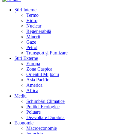
Știri Interne
Termo
Hidro
Nuclear
Regenerabilă
Minerit
Gaze
Petrol
Transport și Furnizare
Știri Externe
Europa
Zona Caspica
Orientul Mijlociu
Asia Pacific
America
Africa
Mediu
Schimbări Climatice
Politici Ecologice
Poluare
Dezvoltare Durabilă
Economie
Macroeconomie
Industrie