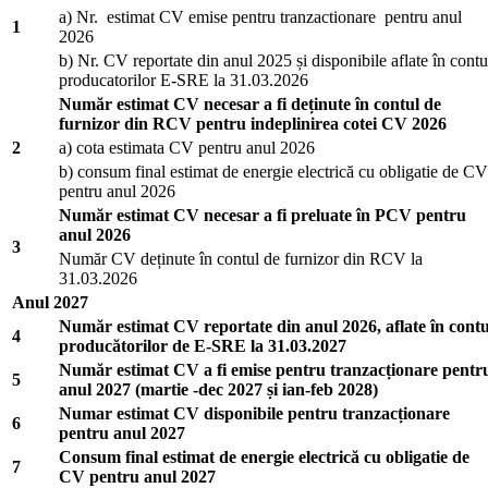
a) Nr. estimat CV emise pentru tranzactionare pentru anul
1
2026
b) Nr. CV reportate din anul 2025 și disponibile aflate în contu
producatorilor E-SRE la 31.03.2026
Număr estimat CV necesar a fi deținute în contul de
furnizor din RCV pentru indeplinirea cotei CV 2026
2
a) cota estimata CV pentru anul 2026
b) consum final estimat de energie electrică cu obligatie de CV
pentru anul 2026
Număr estimat CV necesar a fi preluate în PCV pentru
anul 2026
3
Număr CV deținute în contul de furnizor din RCV la
31.03.2026
Anul 2027
Număr estimat CV reportate din anul 2026, aflate în contu
4
producătorilor de E-SRE la 31.03.2027
Număr estimat CV a fi emise pentru tranzacționare pentr
5
anul 2027 (martie -dec 2027 și ian-feb 2028)
Numar estimat CV disponibile pentru tranzacționare
6
pentru anul 2027
Consum final estimat de energie electrică cu obligatie de
7
CV pentru anul 2027