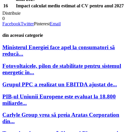
16
Impact calculat mediu estimat al CV pentru anul 2027
Distribuie
0
Facebook
Twitter
Pinterest
Email
din aceeasi categorie
Ministerul Energiei face apel la consumatori să
reducă...
Fotovoltaicele, pilon de stabilitate pentru sistemul
energetic în...
Grupul PPC a realizat un EBITDA ajustat de...
PIB-ul Uniunii Europene este evaluat la 18.800
miliarde...
Carlyle Group vrea să preia Aratas Corporation
din...