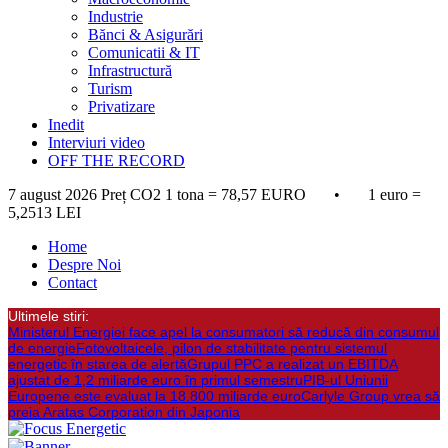
Industrie
Bănci & Asigurări
Comunicatii & IT
Infrastructură
Turism
Privatizare
Inedit
Interviuri video
OFF THE RECORD
7 august 2026
Preț CO2 1 tona = 78,57 EURO • 1 euro =
5,2513 LEI
Home
Despre Noi
Contact
Ultimele stiri:
Ministerul Energiei face apel la consumatori să reducă din consumul
de energie
Fotovoltaicele, pilon de stabilitate pentru sistemul
energetic în starea de alertă
Grupul PPC a realizat un EBITDA
ajustat de 1,2 miliarde euro în primul semestru
PIB-ul Uniunii
Europene este evaluat la 18.800 miliarde euro
Carlyle Group vrea să
preia Aratas Corporation din Japonia