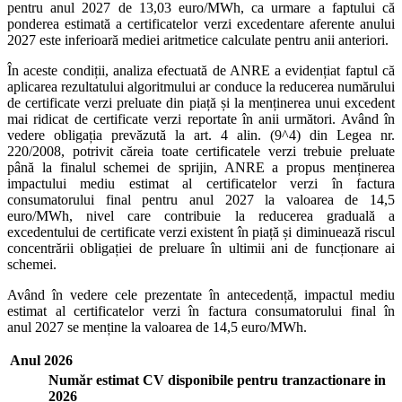
pentru anul 2027 de 13,03 euro/MWh, ca urmare a faptului că
ponderea estimată a certificatelor verzi excedentare aferente anului
2027 este inferioară mediei aritmetice calculate pentru anii anteriori.
În aceste condiții, analiza efectuată de ANRE a evidențiat faptul că
aplicarea rezultatului algoritmului ar conduce la reducerea numărului
de certificate verzi preluate din piață și la menținerea unui excedent
mai ridicat de certificate verzi reportate în anii următori. Având în
vedere obligația prevăzută la art. 4 alin. (9^4) din Legea nr.
220/2008, potrivit căreia toate certificatele verzi trebuie preluate
până la finalul schemei de sprijin, ANRE a propus menținerea
impactului mediu estimat al certificatelor verzi în factura
consumatorului final pentru anul 2027 la valoarea de 14,5
euro/MWh, nivel care contribuie la reducerea graduală a
excedentului de certificate verzi existent în piață și diminuează riscul
concentrării obligației de preluare în ultimii ani de funcționare ai
schemei.
Având în vedere cele prezentate în antecedență, impactul mediu
estimat al certificatelor verzi în factura consumatorului final în
anul 2027 se menține la valoarea de 14,5 euro/MWh.
Anul 2026
Număr estimat CV disponibile pentru tranzactionare in
2026