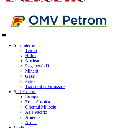
Știri Interne
Termo
Hidro
Nuclear
Regenerabilă
Minerit
Gaze
Petrol
Transport și Furnizare
Știri Externe
Europa
Zona Caspica
Orientul Mijlociu
Asia Pacific
America
Africa
Mediu