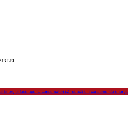
513 LEI
ul Energiei face apel la consumatori să reducă din consumul de energi