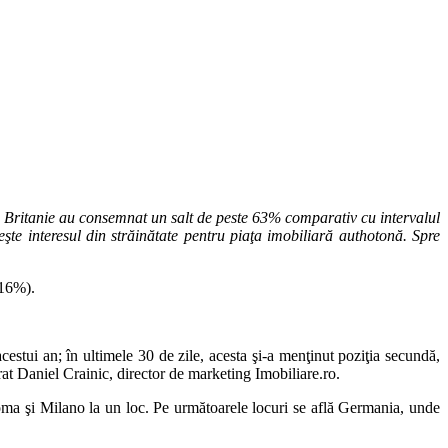
area Britanie au consemnat un salt de peste 63% comparativ cu intervalul
şte interesul din străinătate pentru piaţa imobiliară authotonă. Spre
+16%).
estui an; în ultimele 30 de zile, acesta şi-a menţinut poziţia secundă,
larat Daniel Crainic, director de marketing Imobiliare.ro.
Roma şi Milano la un loc. Pe următoarele locuri se află Germania, unde