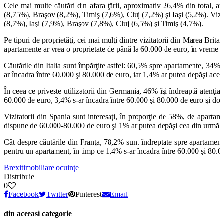
Cele mai multe căutări din afara ţării, aproximativ 26,4% din total, au
(8,75%), Braşov (8,2%), Timiş (7,6%), Cluj (7,2%) şi Iaşi (5,2%). Vizit
(8,7%), Iaşi (7,9%), Braşov (7,8%), Cluj (6,5%) şi Timiş (4,7%).
Pe tipuri de proprietăţi, cei mai mulţi dintre vizitatorii din Marea Br
apartamente ar vrea o proprietate de până la 60.000 de euro, în vreme 
Căutările din Italia sunt împărţite astfel: 60,5% spre apartamente, 34
ar încadra între 60.000 şi 80.000 de euro, iar 1,4% ar putea depăşi aces
În ceea ce priveşte utilizatorii din Germania, 46% îşi îndreaptă aten
60.000 de euro, 3,4% s-ar încadra între 60.000 şi 80.000 de euro şi d
Vizitatorii din Spania sunt interesaţi, în proporţie de 58%, de apa
dispune de 60.000-80.000 de euro şi 1% ar putea depăşi cea din urmă
Cât despre căutările din Franţa, 78,2% sunt îndreptate spre apartamen
pentru un apartament, în timp ce 1,4% s-ar încadra între 60.000 şi 80
Brexit
imobiliare
locuinţe
Distribuie
0
Facebook
Twitter
Pinterest
Email
din aceeasi categorie