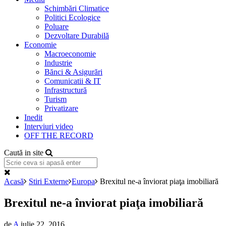
Schimbări Climatice
Politici Ecologice
Poluare
Dezvoltare Durabilă
Economie
Macroeconomie
Industrie
Bănci & Asigurări
Comunicatii & IT
Infrastructură
Turism
Privatizare
Inedit
Interviuri video
OFF THE RECORD
Caută in site
Acasă
Stiri Externe
Europa
Brexitul ne-a înviorat piaţa imobiliară
Brexitul ne-a înviorat piaţa imobiliară
de
A
iulie 22, 2016