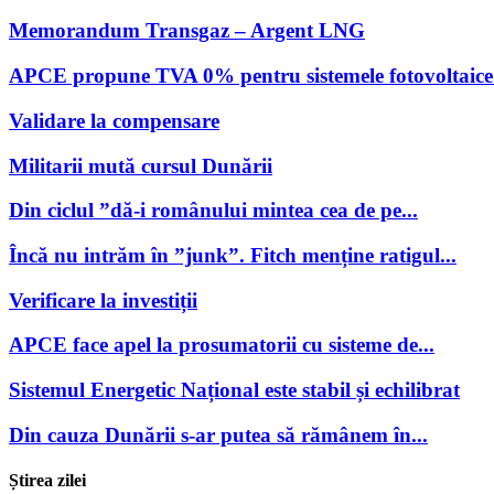
Memorandum Transgaz – Argent LNG
APCE propune TVA 0% pentru sistemele fotovoltaice 
Validare la compensare
Militarii mută cursul Dunării
Din ciclul ”dă-i românului mintea cea de pe...
Încă nu intrăm în ”junk”. Fitch menține ratigul...
Verificare la investiții
APCE face apel la prosumatorii cu sisteme de...
Sistemul Energetic Național este stabil și echilibrat
Din cauza Dunării s-ar putea să rămânem în...
Știrea zilei