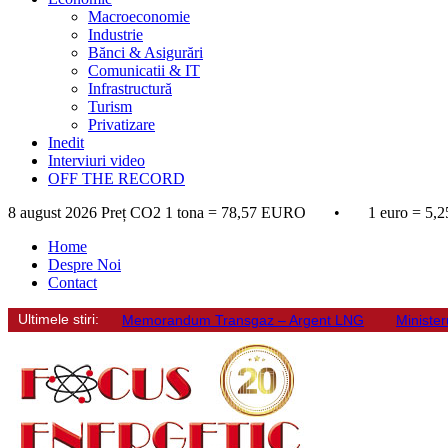
Macroeconomie
Industrie
Bănci & Asigurări
Comunicatii & IT
Infrastructură
Turism
Privatizare
Inedit
Interviuri video
OFF THE RECORD
8 august 2026
Preț CO2 1 tona = 78,57 EURO • 1 euro = 5,2
Home
Despre Noi
Contact
Ultimele stiri:
Memorandum Transgaz – Argent LNG
Minister