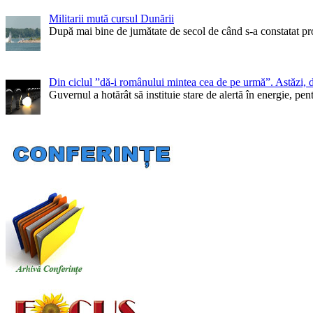
Militarii mută cursul Dunării
După mai bine de jumătate de secol de când s-a constatat pr
Din ciclul ”dă-i românului mintea cea de pe urmă”. Astăzi, 
Guvernul a hotărât să instituie stare de alertă în energie, 