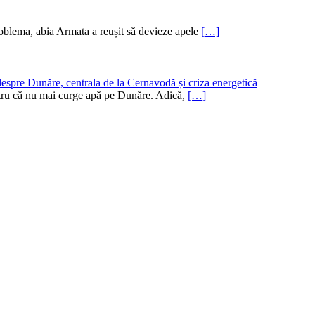
oblema, abia Armata a reușit să devieze apele
[…]
despre Dunăre, centrala de la Cernavodă și criza energetică
pentru că nu mai curge apă pe Dunăre. Adică,
[…]