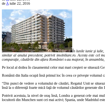
de
A
iulie 22, 2016
În lunile iunie şi iul
similar al anului precedent, potrivit imobiliare.ro. Acesta este cel
comparaţie, căutările din afara României s-au majorat, în ansamblu,
Pe locul al doilea în clasamentul celor mai mari creşteri se situează
Românii din Italia ocupă însă primul loc în ceea ce priveşte volumul că
“Din punct de vedere a volumului de căutări, Regatul Unit se situează 
însă la o diferenţă foarte mică faţă de volumul căutărilor generate din I
Potrivit acestuia, la nivel de oraş însă, Londra a generat cele mai m
locuitorii din Munchen sunt cei mai activi; Spania, unde Madridul este 