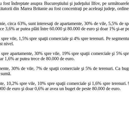
 fost îndreptate asupra Bucureştiului şi judeţului Ilfov, pe următoarele
atorii din Marea Britanie au fost concentraţi pe aceleaşi judeţe, ordinea 
itanie, circa 63%, sunt interesaţi de apartamente, 30% de vile, 5,5% de sp
ce 3,6% ar putea plăti între 60.000 şi 80.000 de euro şi doar 1% şi-ar p
% spre vile, 1,5% spre spaţii comerciale şi 4% spre terenuri. Pe segment
t nivel.
ţia spre apartamente, 30% spre vile, 19% spre spaţii comerciale şi 5% sp
oar 1,6% ar putea trece de 80.000 de euro.
rtamente, 30% de vile, 7% de spaţii comerciale şi 5% de terenuri. Ca b
 sumă.
te, 10,2% spre vile, 10% spre spaţii comerciale şi 1,6% spre terenuri. 9
.000 de euro şi doar 0,6% ar avea un buget de peste 80.000 de euro.