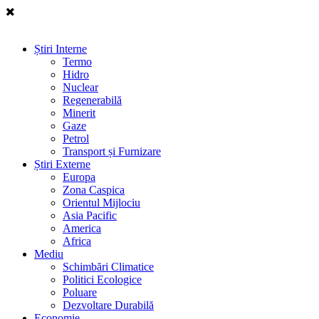
Știri Interne
Termo
Hidro
Nuclear
Regenerabilă
Minerit
Gaze
Petrol
Transport și Furnizare
Știri Externe
Europa
Zona Caspica
Orientul Mijlociu
Asia Pacific
America
Africa
Mediu
Schimbări Climatice
Politici Ecologice
Poluare
Dezvoltare Durabilă
Economie