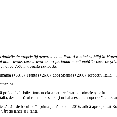
ie, căutările de proprietăţi generate de utilizatori români stabiliţi în M
 mai mare avans care a avut loc în perioada menţionată în ceea ce prive
 cu circa 25% în această perioadă.
 Germania (+33%), Franţa (+26%), apoi Spania (+20%), respectiv Italia (
utărilor.
pe locul al doilea într-un clasament realizat pe primele şase luni ale ac
talia, deşi numărul românilor stabiliţi în Italia este net superior”, a dec
ulte căutări de locuinţe în prima jumătate din 2016, adică aproape cât 
vârf de lance şi Franţa.