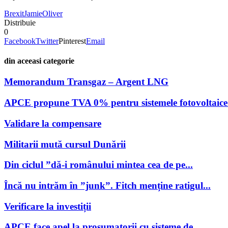
Brexit
Jamie
Oliver
Distribuie
0
Facebook
Twitter
Pinterest
Email
din aceeasi categorie
Memorandum Transgaz – Argent LNG
APCE propune TVA 0% pentru sistemele fotovoltaice 
Validare la compensare
Militarii mută cursul Dunării
Din ciclul ”dă-i românului mintea cea de pe...
Încă nu intrăm în ”junk”. Fitch menține ratigul...
Verificare la investiții
APCE face apel la prosumatorii cu sisteme de...