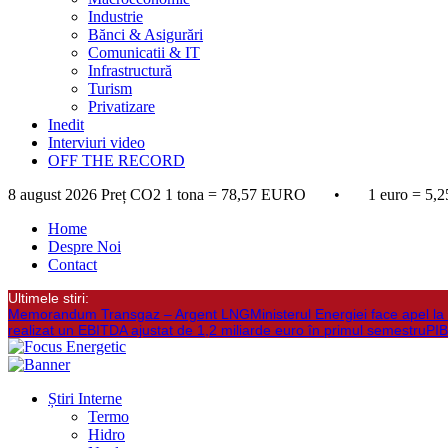
Industrie
Bănci & Asigurări
Comunicatii & IT
Infrastructură
Turism
Privatizare
Inedit
Interviuri video
OFF THE RECORD
8 august 2026
Preț CO2 1 tona = 78,57 EURO • 1 euro = 5,2
Home
Despre Noi
Contact
Ultimele stiri:
Memorandum Transgaz – Argent LNG
Ministerul Energiei face apel 
realizat un EBITDA ajustat de 1,2 miliarde euro în primul semestru
PIB
Știri Interne
Termo
Hidro