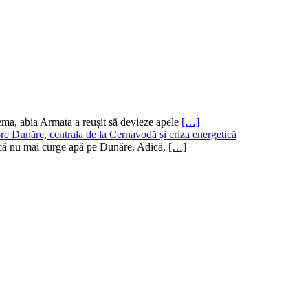
ema, abia Armata a reușit să devieze apele
[…]
re Dunăre, centrala de la Cernavodă și criza energetică
ru că nu mai curge apă pe Dunăre. Adică,
[…]