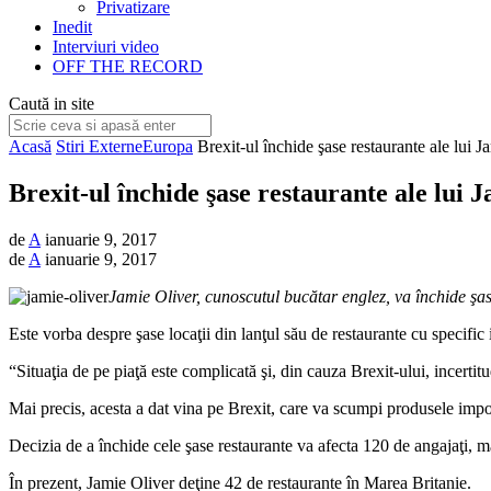
Privatizare
Inedit
Interviuri video
OFF THE RECORD
Caută in site
Acasă
Stiri Externe
Europa
Brexit-ul închide şase restaurante ale lui J
Brexit-ul închide şase restaurante ale lui 
de
A
ianuarie 9, 2017
de
A
ianuarie 9, 2017
Jamie Oliver, cunoscutul bucătar englez, va închide şas
Este vorba despre şase locaţii din lanţul său de restaurante cu specific
“Situaţia de pe piaţă este complicată şi, din cauza Brexit-ului, incertit
Mai precis, acesta a dat vina pe Brexit, care va scumpi produsele impo
Decizia de a închide cele şase restaurante va afecta 120 de angajaţi, ma
În prezent, Jamie Oliver deţine 42 de restaurante în Marea Britanie.