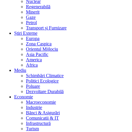
Nuclear
Regenerabilă
Minerit
Gaze
Petrol
Transport și Furnizare
Știri Externe
Europa
Zona Caspica
Orientul Mijlociu
Asia Pacific
America
Africa
Mediu
Schimbări Climatice
Politici Ecologice
Poluare
Dezvoltare Durabilă
Economie
Macroeconomie
Industrie
Bănci & Asigurări
Comunicatii & IT
Infrastructură
Turism