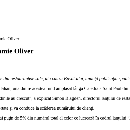
amie Oliver
Jamie Oliver
e din restaurantele sale, din cauza Brexit-ului, anunţă publicaţia span
 italian, una dintre acestea fiind amplasat lângă Catedrala Saint Paul din
udinile au crescut”, a explicat Simon Blagden, directorul lanţului de rest
rtate şi va conduce la scăderea numărului de clienţi.
i puţin de 5% din numărul total al celor ce lucrează în cadrul lanţului “