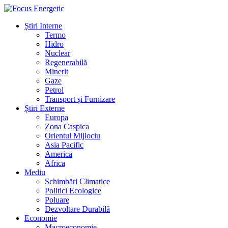
Știri Interne
Termo
Hidro
Nuclear
Regenerabilă
Minerit
Gaze
Petrol
Transport și Furnizare
Știri Externe
Europa
Zona Caspica
Orientul Mijlociu
Asia Pacific
America
Africa
Mediu
Schimbări Climatice
Politici Ecologice
Poluare
Dezvoltare Durabilă
Economie
Macroeconomie