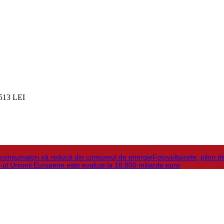
513 LEI
la consumatori să reducă din consumul de energie
Fotovoltaicele, pilon d
-ul Uniunii Europene este evaluat la 18.800 miliarde euro