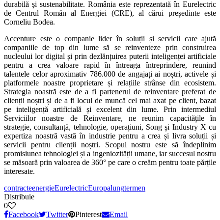
durabilă şi sustenabilitate. România este reprezentată în Eurelectric
de Centrul Român al Energiei (CRE), al cărui președinte este
Corneliu Bodea.
Accenture este o companie lider în soluții și servicii care ajută
companiile de top din lume să se reinventeze prin construirea
nucleului lor digital și prin dezlănțuirea puterii inteligenței artificiale
pentru a crea valoare rapid în întreaga întreprindere, reunind
talentele celor aproximativ 786.000 de angajați ai noștri, activele și
platformele noastre proprietare și relațiile strânse din ecosistem.
Strategia noastră este de a fi partenerul de reinventare preferat de
clienții noștri și de a fi locul de muncă cel mai axat pe client, bazat
pe inteligență artificială și excelent din lume. Prin intermediul
Serviciilor noastre de Reinventare, ne reunim capacitățile în
strategie, consultanță, tehnologie, operațiuni, Song și Industry X cu
expertiza noastră vastă în industrie pentru a crea și livra soluții și
servicii pentru clienții noștri. Scopul nostru este să îndeplinim
promisiunea tehnologiei și a ingeniozității umane, iar succesul nostru
se măsoară prin valoarea de 360° pe care o creăm pentru toate părțile
interesate.
contracte
energie
Eurelectric
Europa
lung
termen
Distribuie
0
Facebook
Twitter
Pinterest
Email