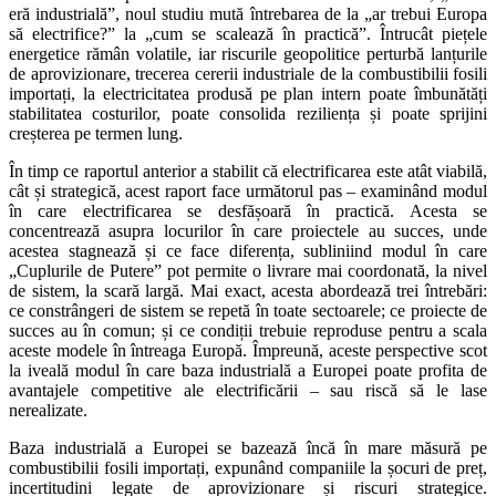
eră industrială”, noul studiu mută întrebarea de la „ar trebui Europa
să electrifice?” la „cum se scalează în practică”. Întrucât piețele
energetice rămân volatile, iar riscurile geopolitice perturbă lanțurile
de aprovizionare, trecerea cererii industriale de la combustibilii fosili
importați, la electricitatea produsă pe plan intern poate îmbunătăți
stabilitatea costurilor, poate consolida reziliența și poate sprijini
creșterea pe termen lung.
În timp ce raportul anterior a stabilit că electrificarea este atât viabilă,
cât și strategică, acest raport face următorul pas – examinând modul
în care electrificarea se desfășoară în practică. Acesta se
concentrează asupra locurilor în care proiectele au succes, unde
acestea stagnează și ce face diferența, subliniind modul în care
„Cuplurile de Putere” pot permite o livrare mai coordonată, la nivel
de sistem, la scară largă. Mai exact, acesta abordează trei întrebări:
ce constrângeri de sistem se repetă în toate sectoarele; ce proiecte de
succes au în comun; și ce condiții trebuie reproduse pentru a scala
aceste modele în întreaga Europă. Împreună, aceste perspective scot
la iveală modul în care baza industrială a Europei poate profita de
avantajele competitive ale electrificării – sau riscă să le lase
nerealizate.
Baza industrială a Europei se bazează încă în mare măsură pe
combustibilii fosili importați, expunând companiile la șocuri de preț,
incertitudini legate de aprovizionare și riscuri strategice.