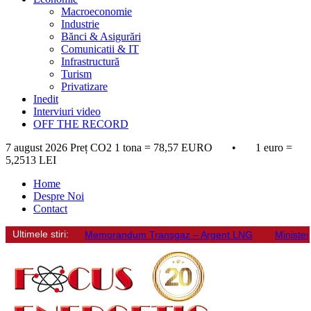
Macroeconomie
Industrie
Bănci & Asigurări
Comunicatii & IT
Infrastructură
Turism
Privatizare
Inedit
Interviuri video
OFF THE RECORD
7 august 2026
Preț CO2 1 tona = 78,57 EURO • 1 euro =
5,2513 LEI
Home
Despre Noi
Contact
Ultimele stiri:
Memorandum Transgaz – Argent LNG
Minister