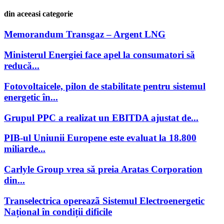
din aceeasi categorie
Memorandum Transgaz – Argent LNG
Ministerul Energiei face apel la consumatori să
reducă...
Fotovoltaicele, pilon de stabilitate pentru sistemul
energetic în...
Grupul PPC a realizat un EBITDA ajustat de...
PIB-ul Uniunii Europene este evaluat la 18.800
miliarde...
Carlyle Group vrea să preia Aratas Corporation
din...
Transelectrica opereazã Sistemul Electroenergetic
Național în condiții dificile