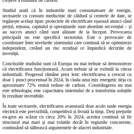
creștere a emisiilor de carbon.
Studiul arată că în industriile mari consumatoare de energie,
sectoarele cu consum mediu/mic de căldură și centrele de date, se
regăsește același tipar: proiectele de electrificare eșuează atunci când
prețul, rețeaua, capitalul și operațiunile sunt abordate secvențial – și
au succes atunci când sunt aliniate de la început. Provocarea
principală nu este specifică sectorului. Este o provocare de
coordonare între nivelurile sistemului care continuă să se optimizeze
independent, creând un risc rezidual ce împiedică deciziile de
investiții.
Concluziile studiului sunt că Europa nu mai trebuie să demonstreze
că electrificarea funcționează. Acum trebuie să se extindă la viteza
industrială. Progresul rămâne prea lent: electrificarea a crescut cu
doar 1 punct procentual în 2024, în ciuda unui mix energetic deja cu
aproximativ 72% emisii reduse de carbon. Constrângerea nu mai
este tehnologia; este capacitatea sistemului de a transforma soluțiile
în rezultate investibile.
În toate sectoarele, electrificarea avansează doar acolo unde energia
electrică este previzibilă, competitivă și livrată la timp. Deși prețurile
en-gros au scăzut cu circa 20% în 2024, acestea continuă să fie
structural mai mari și mai volatile decât în regiunile concurente,
continuând să slăbească argumentele de afaceri industriale.