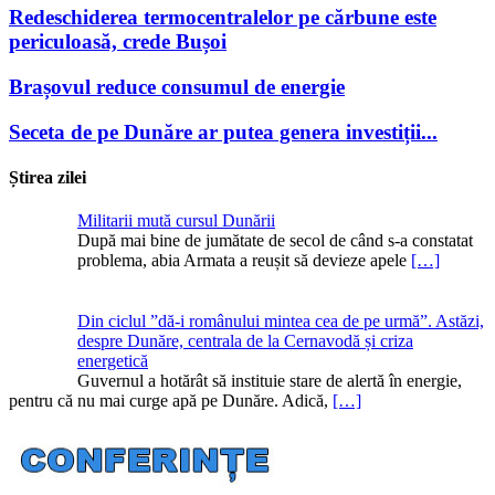
Redeschiderea termocentralelor pe cărbune este
periculoasă, crede Bușoi
Brașovul reduce consumul de energie
Seceta de pe Dunăre ar putea genera investiții...
Știrea zilei
Militarii mută cursul Dunării
După mai bine de jumătate de secol de când s-a constatat
problema, abia Armata a reușit să devieze apele
[…]
Din ciclul ”dă-i românului mintea cea de pe urmă”. Astăzi,
despre Dunăre, centrala de la Cernavodă și criza
energetică
Guvernul a hotărât să instituie stare de alertă în energie,
pentru că nu mai curge apă pe Dunăre. Adică,
[…]