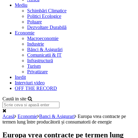
Mediu
Schimbări Climatice
Politici Ecologice
Poluare
Dezvoltare Durabilă
Economie
Macroeconomie
Industrie
Bănci & Asigurări
Comunicatii & IT
Infrastructură
Turism
Privatizare
Inedit
Interviuri video
OFF THE RECORD
Caută in site
Acasă
Economie
Banci & Asigurari
Europa vrea contracte pe
termen lung între producătorii și consumatorii de energie
Europa vrea contracte pe termen lung