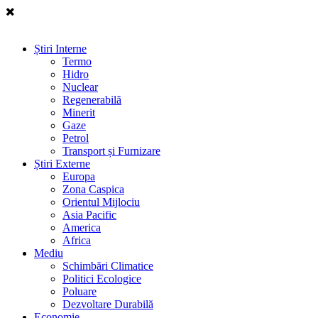
Știri Interne
Termo
Hidro
Nuclear
Regenerabilă
Minerit
Gaze
Petrol
Transport și Furnizare
Știri Externe
Europa
Zona Caspica
Orientul Mijlociu
Asia Pacific
America
Africa
Mediu
Schimbări Climatice
Politici Ecologice
Poluare
Dezvoltare Durabilă
Economie