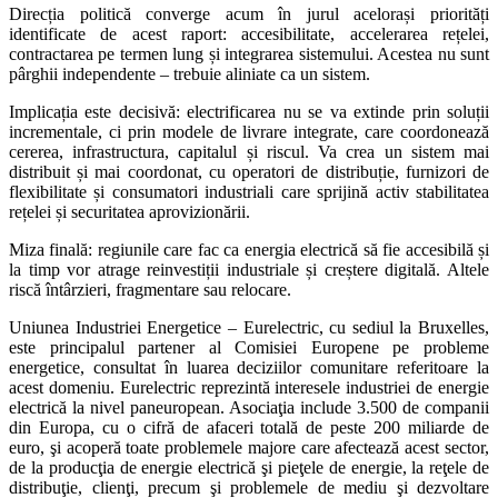
Direcția politică converge acum în jurul acelorași priorități
identificate de acest raport: accesibilitate, accelerarea rețelei,
contractarea pe termen lung și integrarea sistemului. Acestea nu sunt
pârghii independente – trebuie aliniate ca un sistem.
Implicația este decisivă: electrificarea nu se va extinde prin soluții
incrementale, ci prin modele de livrare integrate, care coordonează
cererea, infrastructura, capitalul și riscul. Va crea un sistem mai
distribuit și mai coordonat, cu operatori de distribuție, furnizori de
flexibilitate și consumatori industriali care sprijină activ stabilitatea
rețelei și securitatea aprovizionării.
Miza finală: regiunile care fac ca energia electrică să fie accesibilă și
la timp vor atrage reinvestiții industriale și creștere digitală. Altele
riscă întârzieri, fragmentare sau relocare.
Uniunea Industriei Energetice – Eurelectric, cu sediul la Bruxelles,
este principalul partener al Comisiei Europene pe probleme
energetice, consultat în luarea deciziilor comunitare referitoare la
acest domeniu. Eurelectric reprezintă interesele industriei de energie
electrică la nivel paneuropean. Asociaţia include 3.500 de companii
din Europa, cu o cifră de afaceri totală de peste 200 miliarde de
euro, şi acoperă toate problemele majore care afectează acest sector,
de la producţia de energie electrică şi pieţele de energie, la reţele de
distribuţie, clienţi, precum şi problemele de mediu şi dezvoltare