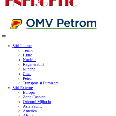
Știri Interne
Termo
Hidro
Nuclear
Regenerabilă
Minerit
Gaze
Petrol
Transport și Furnizare
Știri Externe
Europa
Zona Caspica
Orientul Mijlociu
Asia Pacific
America
Africa