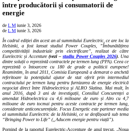
între producătorii și consumatorii de
energie
de
L M
iunie 3, 2026
de
L M
iunie 3, 2026
În cadrul ediției din acest an al summitului Eurelectric, ce are loc la
Helsinki, a fost lansat studiul Power Couples, ”Îmbunătățirea
competitivității industriale prin electrificare”, realizat de către
Eurelectric și Accenture
(vezi –
studiu Power Couples 2026
)
. Una
dintre soluții o reprezintă contractele pe termen lung (PPA). Ceea ce
reprezintă o întoarcere cu 180 de grade a politicii europene!
Reamintim, în anul 2011, Comisia Europeană a demarat o anchetă
referitoare la potenţialul ajutor de stat oferit prin intermediul
contractului pe termen lung pentru furnizarea de energie electrică
negociat direct între Hidroelectrica şi ALRO Slatina. Mai mult, în
anul 2016, după 3 ani de investigații, Consiliul Concurenței a
amendat Hidroelectrica cu 4,6 milioane de euro și Alro cu 4,7
milioane de euro tocmai pentru aceste contracte pe termen lung,
considerate anticoncurențiale.
Focus Energetic este partener media
al summitului Eurelectric de la Helsinki, ce se desfășoară sub tema
“Bringing Power to Life” („Aducem energie pentru viață”).
Pornind de la raportul Eurelectric-Accenture de anul trecut, „Noua