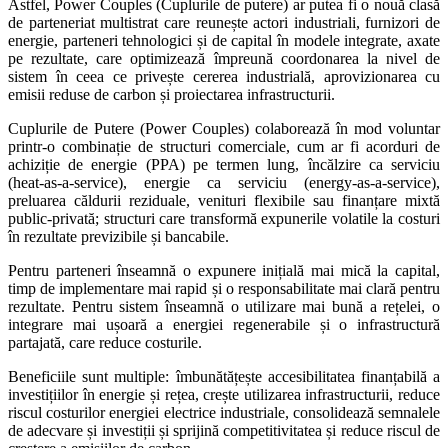
Astfel, Power Couples (Cuplurile de putere) ar putea fi o nouă clasă
de parteneriat multistrat care reunește actori industriali, furnizori de
energie, parteneri tehnologici și de capital în modele integrate, axate
pe rezultate, care optimizează împreună coordonarea la nivel de
sistem în ceea ce privește cererea industrială, aprovizionarea cu
emisii reduse de carbon și proiectarea infrastructurii.
Cuplurile de Putere (Power Couples) colaborează în mod voluntar
printr-o combinație de structuri comerciale, cum ar fi acorduri de
achiziție de energie (PPA) pe termen lung, încălzire ca serviciu
(heat-as-a-service), energie ca serviciu (energy-as-a-service),
preluarea căldurii reziduale, venituri flexibile sau finanțare mixtă
public-privată; structuri care transformă expunerile volatile la costuri
în rezultate previzibile și bancabile.
Pentru parteneri înseamnă o expunere inițială mai mică la capital,
timp de implementare mai rapid și o responsabilitate mai clară pentru
rezultate. Pentru sistem înseamnă o utilizare mai bună a rețelei, o
integrare mai ușoară a energiei regenerabile și o infrastructură
partajată, care reduce costurile.
Beneficiile sunt multiple: îmbunătățește accesibilitatea finanțabilă a
investițiilor în energie și rețea, crește utilizarea infrastructurii, reduce
riscul costurilor energiei electrice industriale, consolidează semnalele
de adecvare și investiții și sprijină competitivitatea și reduce riscul de