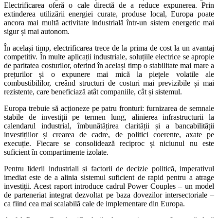
Electrificarea oferă o cale directă de a reduce expunerea. Prin
extinderea utilizării energiei curate, produse local, Europa poate
ancora mai multă activitate industrială într-un sistem energetic mai
sigur și mai autonom.
În același timp, electrificarea trece de la prima de cost la un avantaj
competitiv. În multe aplicații industriale, soluțiile electrice se apropie
de paritatea costurilor, oferind în același timp o stabilitate mai mare a
prețurilor și o expunere mai mică la piețele volatile ale
combustibililor, creând structuri de costuri mai previzibile și mai
rezistente, care beneficiază atât companiile, cât și sistemul.
Europa trebuie să acționeze pe patru fronturi: furnizarea de semnale
stabile de investiții pe termen lung, alinierea infrastructurii la
calendarul industrial, îmbunătățirea clarității și a bancabilității
investițiilor și crearea de cadre, de politici coerente, axate pe
execuție. Fiecare se consolidează reciproc și niciunul nu este
suficient în compartimente izolate.
Pentru liderii industriali și factorii de decizie politică, imperativul
imediat este de a alinia sistemul suficient de rapid pentru a atrage
investiții. Acest raport introduce cadrul Power Couples – un model
de parteneriat integrat dezvoltat pe baza dovezilor intersectoriale –
ca fiind cea mai scalabilă cale de implementare din Europa.