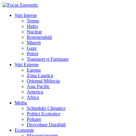
Știri Interne
Termo
Hidro
Nuclear
Regenerabilă
Minerit
Gaze
Petrol
Transport și Furnizare
Știri Externe
Europa
Zona Caspica
Orientul Mijlociu
Asia Pacific
America
Africa
Mediu
Schimbări Climatice
Politici Ecologice
Poluare
Dezvoltare Durabilă
Economie
Macroeconomie