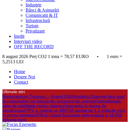
Industrie
Bănci & Asigurări
Comunicatii & IT
Infrastructură
Turism
Privatizare
Inedit
Interviuri video
OFF THE RECORD
8 august 2026
Preț CO2 1 tona = 78,57 EURO • 1 euro =
5,2513 LEI
Home
Despre Noi
Contact
Ultimele stiri:
Memorandum Transgaz – Argent LNG
Ministerul Energiei face apel
la consumatori să reducă din consumul de energie
Fotovoltaicele,
pilon de stabilitate pentru sistemul energetic în starea de
alertă
Grupul PPC a realizat un EBITDA ajustat de 1,2 miliarde euro
în primul semestru
PIB-ul Uniunii Europene este evaluat la 18.800
miliarde euro