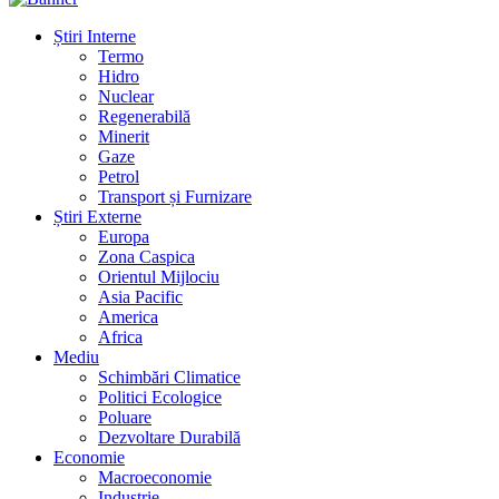
Știri Interne
Termo
Hidro
Nuclear
Regenerabilă
Minerit
Gaze
Petrol
Transport și Furnizare
Știri Externe
Europa
Zona Caspica
Orientul Mijlociu
Asia Pacific
America
Africa
Mediu
Schimbări Climatice
Politici Ecologice
Poluare
Dezvoltare Durabilă
Economie
Macroeconomie
Industrie