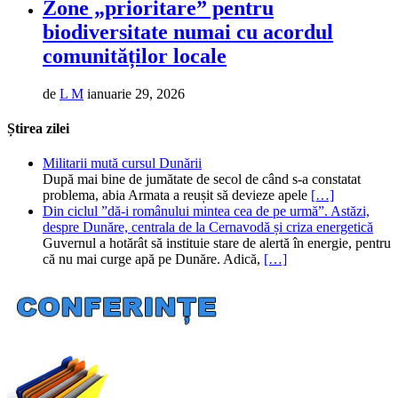
Zone „prioritare” pentru
biodiversitate numai cu acordul
comunităților locale
de
L M
ianuarie 29, 2026
Știrea zilei
Militarii mută cursul Dunării
După mai bine de jumătate de secol de când s-a constatat
problema, abia Armata a reușit să devieze apele
[…]
Din ciclul ”dă-i românului mintea cea de pe urmă”. Astăzi,
despre Dunăre, centrala de la Cernavodă și criza energetică
Guvernul a hotărât să instituie stare de alertă în energie, pentru
că nu mai curge apă pe Dunăre. Adică,
[…]