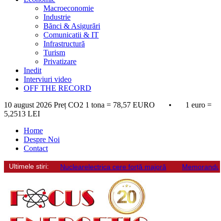
Macroeconomie
Industrie
Bănci & Asigurări
Comunicatii & IT
Infrastructură
Turism
Privatizare
Inedit
Interviuri video
OFF THE RECORD
10 august 2026
Preț CO2 1 tona = 78,57 EURO • 1 euro =
5,2513 LEI
Home
Despre Noi
Contact
Ultimele stiri:
Nuclearelectrica cere forță majoră
Memorandum