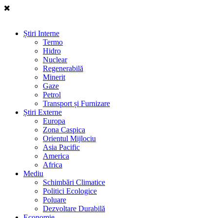
Știri Interne
Termo
Hidro
Nuclear
Regenerabilă
Minerit
Gaze
Petrol
Transport și Furnizare
Știri Externe
Europa
Zona Caspica
Orientul Mijlociu
Asia Pacific
America
Africa
Mediu
Schimbări Climatice
Politici Ecologice
Poluare
Dezvoltare Durabilă
Economie