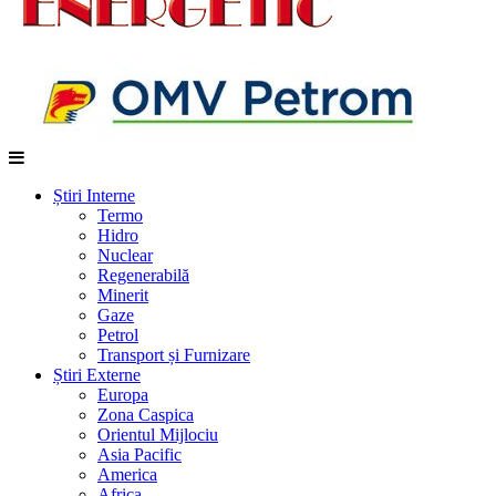
Știri Interne
Termo
Hidro
Nuclear
Regenerabilă
Minerit
Gaze
Petrol
Transport și Furnizare
Știri Externe
Europa
Zona Caspica
Orientul Mijlociu
Asia Pacific
America
Africa