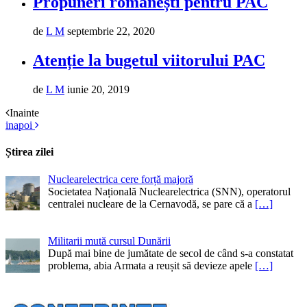
Propuneri românești pentru PAC
de
L M
septembrie 22, 2020
Atenție la bugetul viitorului PAC
de
L M
iunie 20, 2019
Inainte
inapoi
Știrea zilei
Nuclearelectrica cere forță majoră
Societatea Națională Nuclearelectrica (SNN), operatorul
centralei nucleare de la Cernavodă, se pare că a
[…]
Militarii mută cursul Dunării
După mai bine de jumătate de secol de când s-a constatat
problema, abia Armata a reușit să devieze apele
[…]