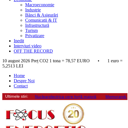
Macroeconomie
Industrie
Bănci & Asigurări
Comunicatii & IT
Infrastructură
Turism
Privatizare
Inedit
Interviuri video
OFF THE RECORD
10 august 2026
Preț CO2 1 tona = 78,57 EURO • 1 euro =
5,2513 LEI
Home
Despre Noi
Contact
Ultimele stiri:
Nuclearelectrica cere forță majoră
Memorandum