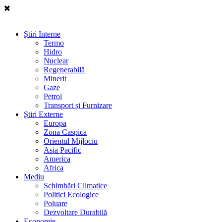
Știri Interne
Termo
Hidro
Nuclear
Regenerabilă
Minerit
Gaze
Petrol
Transport și Furnizare
Știri Externe
Europa
Zona Caspica
Orientul Mijlociu
Asia Pacific
America
Africa
Mediu
Schimbări Climatice
Politici Ecologice
Poluare
Dezvoltare Durabilă
Economie