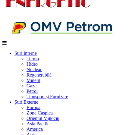
Știri Interne
Termo
Hidro
Nuclear
Regenerabilă
Minerit
Gaze
Petrol
Transport și Furnizare
Știri Externe
Europa
Zona Caspica
Orientul Mijlociu
Asia Pacific
America
Africa