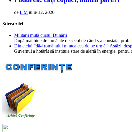
de
L M
iulie 12, 2020
Știrea zilei
Militarii mută cursul Dunării
După mai bine de jumătate de secol de când s-a constatat probl
Din ciclul ”dă-i românului mintea cea de pe urmă”. Astăzi, desp
Guvernul a hotărât să instituie stare de alertă în energie, pent