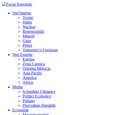
Știri Interne
Termo
Hidro
Nuclear
Regenerabilă
Minerit
Gaze
Petrol
Transport și Furnizare
Știri Externe
Europa
Zona Caspica
Orientul Mijlociu
Asia Pacific
America
Africa
Mediu
Schimbări Climatice
Politici Ecologice
Poluare
Dezvoltare Durabilă
Economie
Macroeconomie