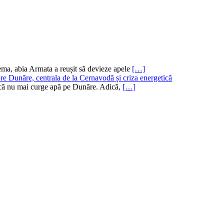
ema, abia Armata a reușit să devieze apele
[…]
re Dunăre, centrala de la Cernavodă și criza energetică
ru că nu mai curge apă pe Dunăre. Adică,
[…]