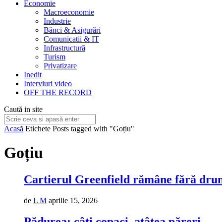
Economie
Macroeconomie
Industrie
Bănci & Asigurări
Comunicatii & IT
Infrastructură
Turism
Privatizare
Inedit
Interviuri video
OFF THE RECORD
Caută in site
Acasă
Etichete
Posts tagged with "Goțiu"
Goțiu
Cartierul Greenfield rămâne fără dru
de
L M
aprilie 15, 2026
Pădurea: câți copaci, atâtea păreri