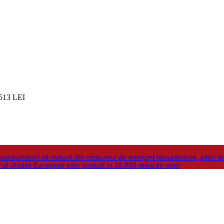
513 LEI
la consumatori să reducă din consumul de energie
Fotovoltaicele, pilon d
-ul Uniunii Europene este evaluat la 18.800 miliarde euro