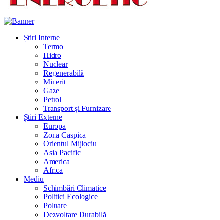
Știri Interne
Termo
Hidro
Nuclear
Regenerabilă
Minerit
Gaze
Petrol
Transport și Furnizare
Știri Externe
Europa
Zona Caspica
Orientul Mijlociu
Asia Pacific
America
Africa
Mediu
Schimbări Climatice
Politici Ecologice
Poluare
Dezvoltare Durabilă