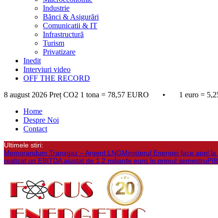
Industrie
Bănci & Asigurări
Comunicatii & IT
Infrastructură
Turism
Privatizare
Inedit
Interviuri video
OFF THE RECORD
8 august 2026
Preț CO2 1 tona = 78,57 EURO • 1 euro = 5,2
Home
Despre Noi
Contact
Ultimele stiri:
Memorandum Transgaz – Argent LNG
Ministerul Energiei face apel 
realizat un EBITDA ajustat de 1,2 miliarde euro în primul semestru
PIB