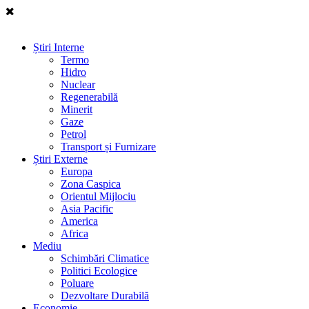
Știri Interne
Termo
Hidro
Nuclear
Regenerabilă
Minerit
Gaze
Petrol
Transport și Furnizare
Știri Externe
Europa
Zona Caspica
Orientul Mijlociu
Asia Pacific
America
Africa
Mediu
Schimbări Climatice
Politici Ecologice
Poluare
Dezvoltare Durabilă
Economie