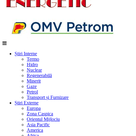
Știri Interne
Termo
Hidro
Nuclear
Regenerabilă
Minerit
Gaze
Petrol
Transport și Furnizare
Știri Externe
Europa
Zona Caspica
Orientul Mijlociu
Asia Pacific
America
Africa