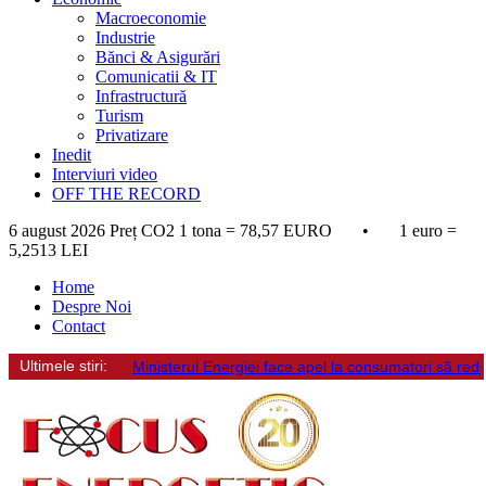
Macroeconomie
Industrie
Bănci & Asigurări
Comunicatii & IT
Infrastructură
Turism
Privatizare
Inedit
Interviuri video
OFF THE RECORD
6 august 2026
Preț CO2 1 tona = 78,57 EURO • 1 euro =
5,2513 LEI
Home
Despre Noi
Contact
Ultimele stiri:
Ministerul Energiei face apel la consumatori să re