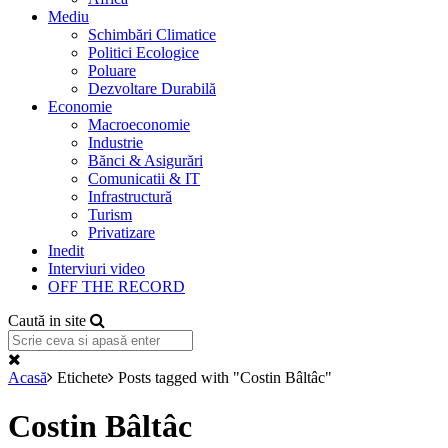
Mediu
Schimbări Climatice
Politici Ecologice
Poluare
Dezvoltare Durabilă
Economie
Macroeconomie
Industrie
Bănci & Asigurări
Comunicatii & IT
Infrastructură
Turism
Privatizare
Inedit
Interviuri video
OFF THE RECORD
Caută in site
Acasă
Etichete
Posts tagged with "Costin Bâltâc"
Costin Bâltâc