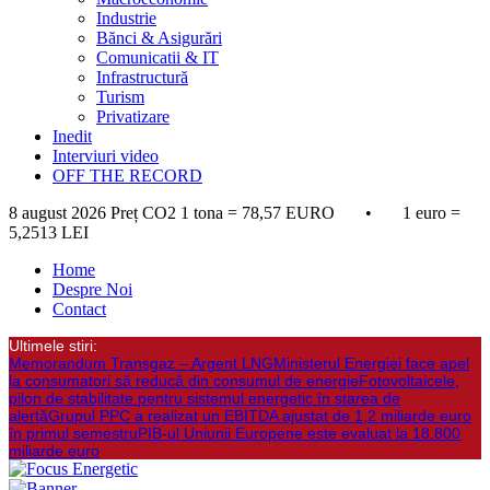
Industrie
Bănci & Asigurări
Comunicatii & IT
Infrastructură
Turism
Privatizare
Inedit
Interviuri video
OFF THE RECORD
8 august 2026
Preț CO2 1 tona = 78,57 EURO • 1 euro =
5,2513 LEI
Home
Despre Noi
Contact
Ultimele stiri:
Memorandum Transgaz – Argent LNG
Ministerul Energiei face apel
la consumatori să reducă din consumul de energie
Fotovoltaicele,
pilon de stabilitate pentru sistemul energetic în starea de
alertă
Grupul PPC a realizat un EBITDA ajustat de 1,2 miliarde euro
în primul semestru
PIB-ul Uniunii Europene este evaluat la 18.800
miliarde euro