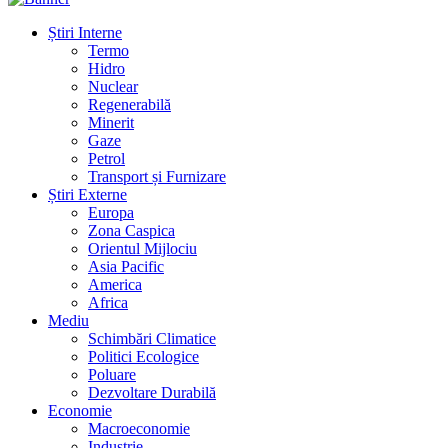
Știri Interne
Termo
Hidro
Nuclear
Regenerabilă
Minerit
Gaze
Petrol
Transport și Furnizare
Știri Externe
Europa
Zona Caspica
Orientul Mijlociu
Asia Pacific
America
Africa
Mediu
Schimbări Climatice
Politici Ecologice
Poluare
Dezvoltare Durabilă
Economie
Macroeconomie
Industrie