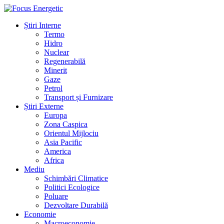
Știri Interne
Termo
Hidro
Nuclear
Regenerabilă
Minerit
Gaze
Petrol
Transport și Furnizare
Știri Externe
Europa
Zona Caspica
Orientul Mijlociu
Asia Pacific
America
Africa
Mediu
Schimbări Climatice
Politici Ecologice
Poluare
Dezvoltare Durabilă
Economie
Macroeconomie