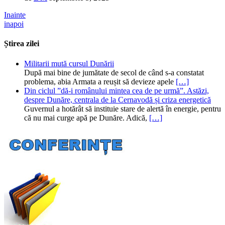
Inainte
inapoi
Știrea zilei
Militarii mută cursul Dunării
După mai bine de jumătate de secol de când s-a constatat
problema, abia Armata a reușit să devieze apele
[…]
Din ciclul ”dă-i românului mintea cea de pe urmă”. Astăzi,
despre Dunăre, centrala de la Cernavodă și criza energetică
Guvernul a hotărât să instituie stare de alertă în energie, pentru
că nu mai curge apă pe Dunăre. Adică,
[…]