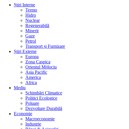
Știri Interne
Termo
Hidro
Nuclear
Regenerabilă
Minerit
Gaze
Petrol
Transport și Furnizare
Știri Externe
Europa
Zona Caspica
Orientul Mijlociu
Asia Pacific
America
Africa
Mediu
Schimbări Climatice
Politici Ecologice
Poluare
Dezvoltare Durabilă
Economie
Macroeconomie
Industrie