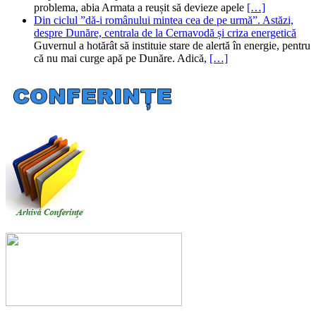
problema, abia Armata a reușit să devieze apele
[…]
Din ciclul ”dă-i românului mintea cea de pe urmă”. Astăzi,
despre Dunăre, centrala de la Cernavodă și criza energetică
Guvernul a hotărât să instituie stare de alertă în energie, pentru
că nu mai curge apă pe Dunăre. Adică,
[…]