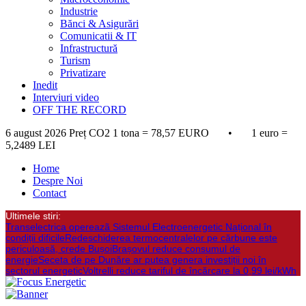
Industrie
Bănci & Asigurări
Comunicatii & IT
Infrastructură
Turism
Privatizare
Inedit
Interviuri video
OFF THE RECORD
6 august 2026
Preț CO2 1 tona = 78,57 EURO • 1 euro =
5,2489 LEI
Home
Despre Noi
Contact
Ultimele stiri:
Transelectrica opereazã Sistemul Electroenergetic Național în
condiții dificile
Redeschiderea termocentralelor pe cărbune este
periculoasă, crede Bușoi
Brașovul reduce consumul de
energie
Seceta de pe Dunăre ar putea genera investiții noi în
sectorul energetic
Voltrelli reduce tariful de încărcare la 0,99 lei/kWh