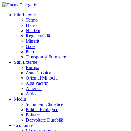
Știri Interne
Termo
Hidro
Nuclear
Regenerabilă
Minerit
Gaze
Petrol
Transport și Furnizare
Știri Externe
Europa
Zona Caspica
Orientul Mijlociu
Asia Pacific
America
Africa
Mediu
Schimbări Climatice
Politici Ecologice
Poluare
Dezvoltare Durabilă
Economie
Macroeconomie