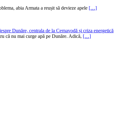
oblema, abia Armata a reușit să devieze apele
[…]
despre Dunăre, centrala de la Cernavodă și criza energetică
pentru că nu mai curge apă pe Dunăre. Adică,
[…]