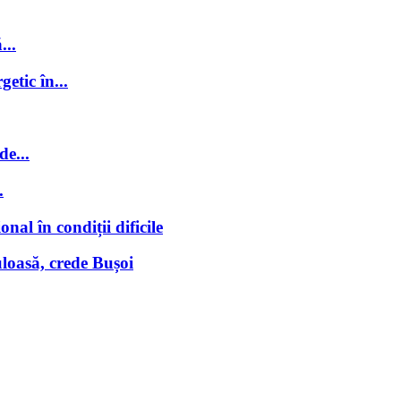
...
getic în...
de...
.
nal în condiții dificile
loasă, crede Bușoi