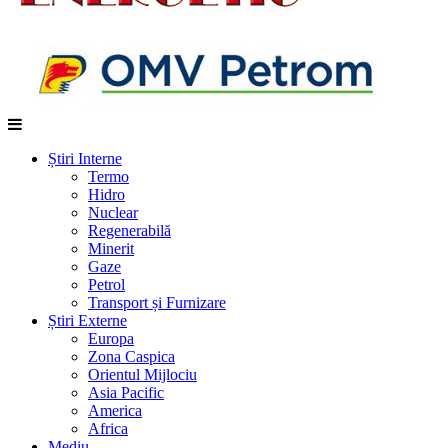
Știri Interne
Termo
Hidro
Nuclear
Regenerabilă
Minerit
Gaze
Petrol
Transport și Furnizare
Știri Externe
Europa
Zona Caspica
Orientul Mijlociu
Asia Pacific
America
Africa
Mediu