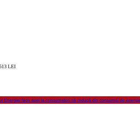
513 LEI
ul Energiei face apel la consumatori să reducă din consumul de energi