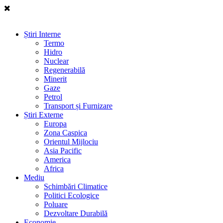
Știri Interne
Termo
Hidro
Nuclear
Regenerabilă
Minerit
Gaze
Petrol
Transport și Furnizare
Știri Externe
Europa
Zona Caspica
Orientul Mijlociu
Asia Pacific
America
Africa
Mediu
Schimbări Climatice
Politici Ecologice
Poluare
Dezvoltare Durabilă
Economie