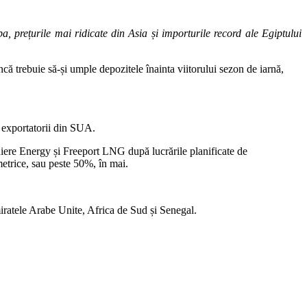
 prețurile mai ridicate din Asia și importurile record ale Egiptului
ă trebuie să-și umple depozitele înainta viitorului sezon de iarnă,
u exportatorii din SUA.
eniere Energy și Freeport LNG după lucrările planificate de
metrice, sau peste 50%, în mai.
iratele Arabe Unite, Africa de Sud și Senegal.