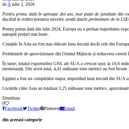
de
A
iulie 2, 2026
Pentru prima dată în aproape doi ani, mai puțin de jumătate din exp
ducând la redirecționarea navelor, arată datele preliminare de la LSE
Pentru prima dată din iulie 2024, Europa nu a preluat majoritatea expo
așteaptă prețuri mai bune.
Cotațiile în Asia au fost mai ridicate luna trecută decât cele din Europa
Problemele de aprovizionare din Orintul Mijlociu și reducerea cererii î
În iunie, totalul exporturilor GNL ale SUA a crescut ușor, la 10,6 mil
mentenanță. Din acest total, 4,41 milioane tone metrice au fost livrate
Egiptul a fost un cumpărător major, importând luna trecută din SUA
Livrările către Asia au totalizat 3,25 milioane tone metrice, aproxima
Distribuie
0
Facebook
Twitter
Pinterest
Email
din aceeasi categorie