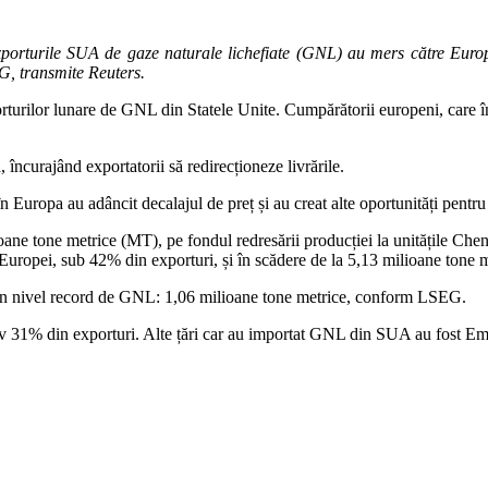
orturile SUA de gaze naturale lichefiate (GNL) au mers către Europa,
G, transmite Reuters.
rturilor lunare de GNL din Statele Unite. Cumpărătorii europeni, care înc
, încurajând exportatorii să redirecționeze livrările.
n Europa au adâncit decalajul de preț și au creat alte oportunități pentr
ioane tone metrice (MT), pe fondul redresării producției la unitățile Ch
 Europei, sub 42% din exporturi, și în scădere de la 5,13 milioane tone 
 un nivel record de GNL: 1,06 milioane tone metrice, conform LSEG.
tiv 31% din exporturi. Alte țări car au importat GNL din SUA au fost Em