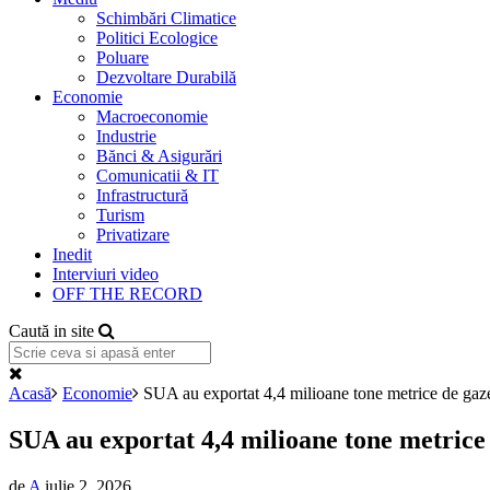
Schimbări Climatice
Politici Ecologice
Poluare
Dezvoltare Durabilă
Economie
Macroeconomie
Industrie
Bănci & Asigurări
Comunicatii & IT
Infrastructură
Turism
Privatizare
Inedit
Interviuri video
OFF THE RECORD
Caută in site
Acasă
Economie
SUA au exportat 4,4 milioane tone metrice de gaze
SUA au exportat 4,4 milioane tone metrice 
de
A
iulie 2, 2026