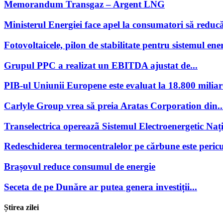
Memorandum Transgaz – Argent LNG
Ministerul Energiei face apel la consumatori să reducă
Fotovoltaicele, pilon de stabilitate pentru sistemul ener
Grupul PPC a realizat un EBITDA ajustat de...
PIB-ul Uniunii Europene este evaluat la 18.800 miliar
Carlyle Group vrea să preia Aratas Corporation din..
Transelectrica opereazã Sistemul Electroenergetic Națio
Redeschiderea termocentralelor pe cărbune este pericu
Brașovul reduce consumul de energie
Seceta de pe Dunăre ar putea genera investiții...
Știrea zilei