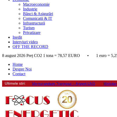
Macroeconomie
Industrie
Bănci & Asigurări
Comunicatii & IT
Infrastructură
Turism
Privatizare
Inedit
Interviuri video
OFF THE RECORD
8 august 2026
Preț CO2 1 tona = 78,57 EURO • 1 euro = 5,2
Home
Despre Noi
Contact
Ultimele stiri:
Memorandum Transgaz – Argent LNG
Minister