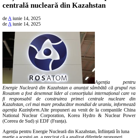
centrală nucleară din Kazahstan
de
A
iunie 14, 2025
de
A
iunie 14, 2025
Agenția pentru
Energie Nucleară din Kazahstan a anunțat sâmbătă că grupul rus
Rosatom a fost desemnat lider al consorțiului internațional care va
fi responsabil de construirea primei centrale nucleare din
Kazahstan, cel mai mare producător mondial de uraniu, informează
agenția Kazinform.
Alte propuneri au venit de la companiile China
National Nuclear Corporation, Korea Hydro & Nuclear Power
(Coreea de Sud) și EDF (Franța).
Agenția pentru Energie Nucleară din Kazahstan, înființată în luna
martie a acestui an, a precizat că a analizat diferitele propuneri