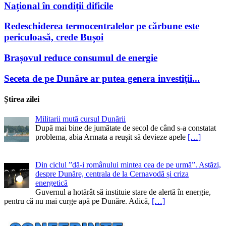
Național în condiții dificile
Redeschiderea termocentralelor pe cărbune este
periculoasă, crede Bușoi
Brașovul reduce consumul de energie
Seceta de pe Dunăre ar putea genera investiții...
Știrea zilei
Militarii mută cursul Dunării
După mai bine de jumătate de secol de când s-a constatat
problema, abia Armata a reușit să devieze apele
[…]
Din ciclul ”dă-i românului mintea cea de pe urmă”. Astăzi,
despre Dunăre, centrala de la Cernavodă și criza
energetică
Guvernul a hotărât să instituie stare de alertă în energie,
pentru că nu mai curge apă pe Dunăre. Adică,
[…]