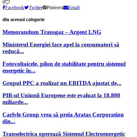
0
Facebook
Twitter
Pinterest
Email
din aceeasi categorie
Memorandum Transgaz – Argent LNG
Ministerul Energiei face apel la consumatori să
reducă...
Fotovoltaicele, pilon de stabilitate pentru sistemul
energetic în...
Grupul PPC a realizat un EBITDA ajustat de...
PIB-ul Uniunii Europene este evaluat la 18.800
miliarde...
Carlyle Group vrea să preia Aratas Corporation
din...
Transelectrica opereazã Sistemul Electroenergetic