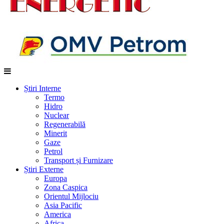
Știri Interne
Termo
Hidro
Nuclear
Regenerabilă
Minerit
Gaze
Petrol
Transport și Furnizare
Știri Externe
Europa
Zona Caspica
Orientul Mijlociu
Asia Pacific
America
Africa