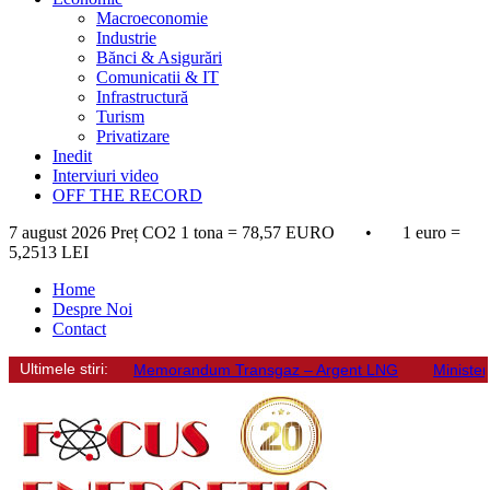
Macroeconomie
Industrie
Bănci & Asigurări
Comunicatii & IT
Infrastructură
Turism
Privatizare
Inedit
Interviuri video
OFF THE RECORD
7 august 2026
Preț CO2 1 tona = 78,57 EURO • 1 euro =
5,2513 LEI
Home
Despre Noi
Contact
Ultimele stiri:
Memorandum Transgaz – Argent LNG
Minister