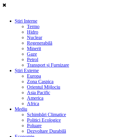
Știri Interne
Termo
Hidro
Nuclear
Regenerabilă
Minerit
Gaze
Petrol
Transport și Furnizare
Știri Externe
Europa
Zona Caspica
Orientul Mijlociu
Asia Pacific
America
Africa
Mediu
Schimbări Climatice
Politici Ecologice
Poluare
Dezvoltare Durabilă
Economie