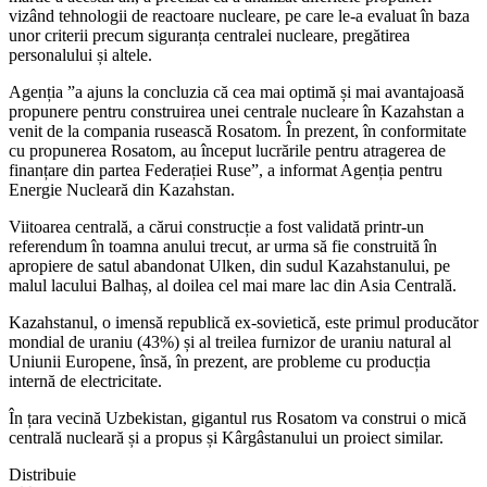
vizând tehnologii de reactoare nucleare, pe care le-a evaluat în baza
unor criterii precum siguranța centralei nucleare, pregătirea
personalului și altele.
Agenția ”a ajuns la concluzia că cea mai optimă și mai avantajoasă
propunere pentru construirea unei centrale nucleare în Kazahstan a
venit de la compania rusească Rosatom. În prezent, în conformitate
cu propunerea Rosatom, au început lucrările pentru atragerea de
finanțare din partea Federației Ruse”, a informat Agenția pentru
Energie Nucleară din Kazahstan.
Viitoarea centrală, a cărui construcție a fost validată printr-un
referendum în toamna anului trecut, ar urma să fie construită în
apropiere de satul abandonat Ulken, din sudul Kazahstanului, pe
malul lacului Balhaș, al doilea cel mai mare lac din Asia Centrală.
Kazahstanul, o imensă republică ex-sovietică, este primul producător
mondial de uraniu (43%) și al treilea furnizor de uraniu natural al
Uniunii Europene, însă, în prezent, are probleme cu producția
internă de electricitate.
În țara vecină Uzbekistan, gigantul rus Rosatom va construi o mică
centrală nucleară și a propus și Kârgâstanului un proiect similar.
Distribuie