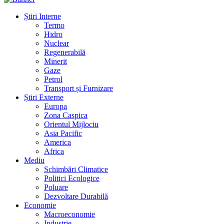
Știri Interne
Termo
Hidro
Nuclear
Regenerabilă
Minerit
Gaze
Petrol
Transport și Furnizare
Știri Externe
Europa
Zona Caspica
Orientul Mijlociu
Asia Pacific
America
Africa
Mediu
Schimbări Climatice
Politici Ecologice
Poluare
Dezvoltare Durabilă
Economie
Macroeconomie
Industrie