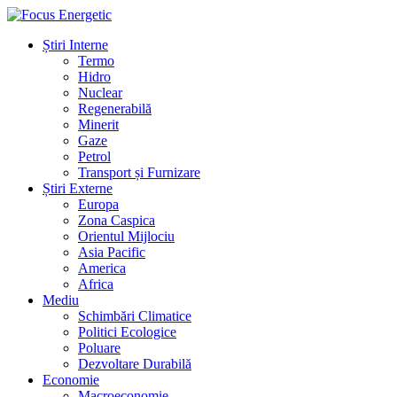
Știri Interne
Termo
Hidro
Nuclear
Regenerabilă
Minerit
Gaze
Petrol
Transport și Furnizare
Știri Externe
Europa
Zona Caspica
Orientul Mijlociu
Asia Pacific
America
Africa
Mediu
Schimbări Climatice
Politici Ecologice
Poluare
Dezvoltare Durabilă
Economie
Macroeconomie