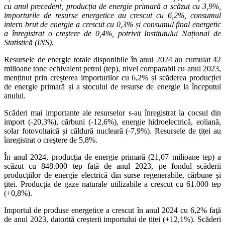
cu anul precedent, producția de energie primară a scăzut cu 3,9%,
importurile de resurse energetice au crescut cu 6,2%, consumul
intern brut de energie a crescut cu 0,3% și consumul final energetic
a înregistrat o creștere de 0,4%, potrivit Institutului Național de
Statistică (INS).
Resursele de energie totale disponibile în anul 2024 au cumulat 42
milioane tone echivalent petrol (tep), nivel comparabil cu anul 2023,
menținut prin creșterea importurilor cu 6,2% și scăderea producției
de energie primară și a stocului de resurse de energie la începutul
anului.
Scăderi mai importante ale resurselor s-au înregistrat la cocsul din
import (-20,3%), cărbuni (-12,6%), energie hidroelectrică, eoliană,
solar fotovoltaică și căldură nucleară (-7,9%). Resursele de țiței au
înregistrat o creştere de 5,8%.
În anul 2024, producția de energie primară (21,07 milioane tep) a
scăzut cu 848.000 tep faţă de anul 2023, pe fondul scăderii
producțiilor de energie electrică din surse regenerabile, cărbune și
țitei. Producția de gaze naturale utilizabile a crescut cu 61.000 tep
(+0,8%).
Importul de produse energetice a crescut în anul 2024 cu 6,2% faţă
de anul 2023, datorită creșterii importului de țiței (+12,1%). Scăderi