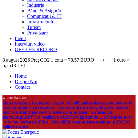
Industrie
Bănci & Asigurări
Comunicatii & IT
Infrastructură
Turism
Privatizare
Inedit
Interviuri video
OFF THE RECORD
8 august 2026
Preț CO2 1 tona = 78,57 EURO • 1 euro =
5,2513 LEI
Home
Despre Noi
Contact
Ultimele stiri:
Memorandum Transgaz – Argent LNG
Ministerul Energiei face apel
la consumatori să reducă din consumul de energie
Fotovoltaicele,
pilon de stabilitate pentru sistemul energetic în starea de
alertă
Grupul PPC a realizat un EBITDA ajustat de 1,2 miliarde euro
în primul semestru
PIB-ul Uniunii Europene este evaluat la 18.800
miliarde euro