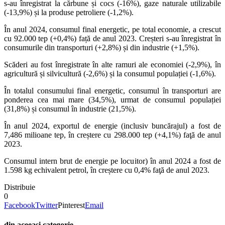
s-au înregistrat la cărbune și cocs (-16%), gaze naturale utilizabile
(-13,9%) și la produse petroliere (-1,2%).
În anul 2024, consumul final energetic, pe total economie, a crescut
cu 92.000 tep (+0,4%) față de anul 2023. Creșteri s-au înregistrat în
consumurile din transporturi (+2,8%) și din industrie (+1,5%).
Scăderi au fost înregistrate în alte ramuri ale economiei (-2,9%), în
agricultură și silvicultură (-2,6%) și la consumul populației (-1,6%).
În totalul consumului final energetic, consumul în transporturi are
ponderea cea mai mare (34,5%), urmat de consumul populației
(31,8%) și consumul în industrie (21,5%).
În anul 2024, exportul de energie (inclusiv buncărajul) a fost de
7,486 milioane tep, în creștere cu 298.000 tep (+4,1%) faţă de anul
2023.
Consumul intern brut de energie pe locuitor) în anul 2024 a fost de
1.598 kg echivalent petrol, în creștere cu 0,4% faţă de anul 2023.
Distribuie
0
Facebook
Twitter
Pinterest
Email
din aceeasi categorie