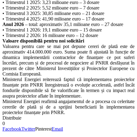
• Trimestrul 1 2025: 3,23 milioane euro – 3 dosare
• Trimestrul 2 2025: 5,52 milioane euro – 7 dosare
• Trimestrul 3 2025: 30,85 milioane euro – 21 dosare
• Trimestrul 4 2025: 41,90 milioane euro – 17 dosare
Anul 2026
– total: aproximativ 35,1 milioane euro – 27 dosare
• Trimestrul 1 2026: 19,1 milioane euro – 15 dosare
• Trimestrul 2 2026: 16 milioane euro – 12 dosare
Valoare disponibilă pentru noi solicitări
Valoarea pentru care se mai pot depune cereri de plată este de
aproximativ 414.000.000 euro. Suma poate fi ajustată în funcție de
dinamica implementării contractelor de finanțare ce pot suferi
încetări, precum și de procesul de negociere al PNRR desfășurat în
prezent de către Ministerul Investițiilor și Proiectelor Europene cu
Comisia Europeană.
Ministerul Energiei reiterează faptul că implementarea proiectelor
finanțate prin PNRR înregistrează o evoluție accelerată, astfel încât
fondurile disponibile să fie valorificate în termen și cu impact real
asupra proiectelor aflate în implementare.
Ministerul Energiei reafirmă angajamentul de a procesa cu celeritate
cererile de plată și de a sprijini beneficiarii în implementarea
proiectelor finanțate prin PNRR.
Distribuie
0
Facebook
Twitter
Pinterest
Email