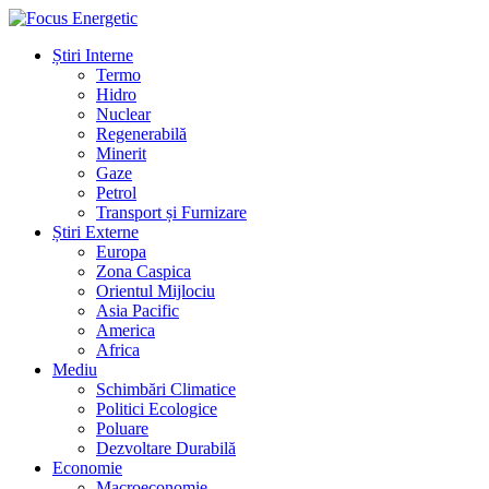
Știri Interne
Termo
Hidro
Nuclear
Regenerabilă
Minerit
Gaze
Petrol
Transport și Furnizare
Știri Externe
Europa
Zona Caspica
Orientul Mijlociu
Asia Pacific
America
Africa
Mediu
Schimbări Climatice
Politici Ecologice
Poluare
Dezvoltare Durabilă
Economie
Macroeconomie