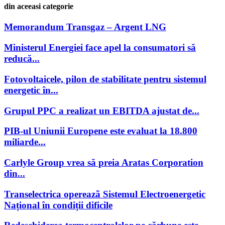
din aceeasi categorie
Memorandum Transgaz – Argent LNG
Ministerul Energiei face apel la consumatori să
reducă...
Fotovoltaicele, pilon de stabilitate pentru sistemul
energetic în...
Grupul PPC a realizat un EBITDA ajustat de...
PIB-ul Uniunii Europene este evaluat la 18.800
miliarde...
Carlyle Group vrea să preia Aratas Corporation
din...
Transelectrica opereazã Sistemul Electroenergetic
Național în condiții dificile