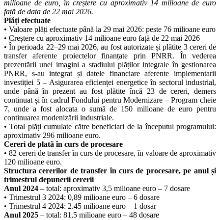
milioane de euro, în creștere cu aproximativ 14 milioane de euro
față de data de 22 mai 2026.
Plăți efectuate
• Valoare plăți efectuate până la 29 mai 2026: peste 76 milioane euro
• Creștere cu aproximativ 14 milioane euro față de 22 mai 2026
• În perioada 22–29 mai 2026, au fost autorizate și plătite 3 cereri de
transfer aferente proiectelor finanțate prin PNRR. În vederea
prezentării unei imagini a stadiului plăților integrale în gestionarea
PNRR, s-au integrat și datele financiare aferente implementarii
investiției 5 – Asigurarea eficienței energetice în sectorul industrial,
unde până în prezent au fost plătite încă 23 de cereri, demers
continuat și în cadrul Fondului pentru Modernizare – Program cheie
7, unde a fost alocata o sumă de 150 milioane de euro pentru
continuarea modenizării industriale.
• Total plăți cumulate către beneficiari de la începutul programului:
aproximativ 296 milioane euro.
Cereri de plată în curs de procesare
• 82 cereri de transfer în curs de procesare, în valoare de aproximativ
120 milioane euro.
Structura cererilor de transfer în curs de procesare, pe anul și
trimestrul depunerii cererii
Anul 2024
– total: aproximativ 3,5 milioane euro – 7 dosare
• Trimestrul 3 2024: 0,89 milioane euro – 6 dosare
• Trimestrul 4 2024: 2.45 milioane euro – 1 dosar
Anul 2025
– total: 81,5 milioane euro – 48 dosare