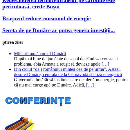
Redeschiderea termocentralelor pe cărbune este
periculoasă, crede Bușoi
Brașovul reduce consumul de energie
Seceta de pe Dunăre ar putea genera investiții...
Știrea zilei
Militarii mută cursul Dunării
După mai bine de jumătate de secol de când s-a constatat
problema, abia Armata a reușit să devieze apele
[…]
Din ciclul ”dă-i românului mintea cea de pe urmă”. Astăzi,
despre Dunăre, centrala de la Cernavodă și criza energetică
Guvernul a hotărât să instituie stare de alertă în energie, pentru
că nu mai curge apă pe Dunăre. Adică,
[…]