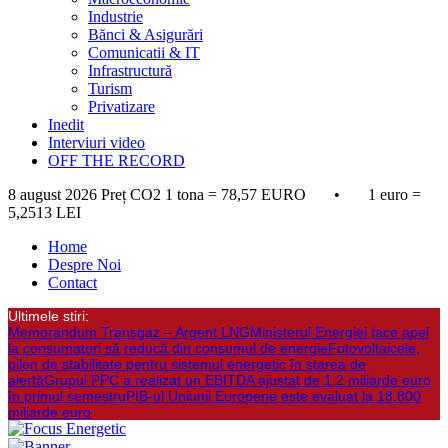
Industrie
Bănci & Asigurări
Comunicatii & IT
Infrastructură
Turism
Privatizare
Inedit
Interviuri video
OFF THE RECORD
8 august 2026
Preț CO2 1 tona = 78,57 EURO • 1 euro =
5,2513 LEI
Home
Despre Noi
Contact
Ultimele stiri:
Memorandum Transgaz – Argent LNG
Ministerul Energiei face apel
la consumatori să reducă din consumul de energie
Fotovoltaicele,
pilon de stabilitate pentru sistemul energetic în starea de
alertă
Grupul PPC a realizat un EBITDA ajustat de 1,2 miliarde euro
în primul semestru
PIB-ul Uniunii Europene este evaluat la 18.800
miliarde euro