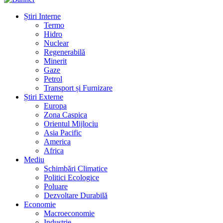
Știri Interne
Termo
Hidro
Nuclear
Regenerabilă
Minerit
Gaze
Petrol
Transport și Furnizare
Știri Externe
Europa
Zona Caspica
Orientul Mijlociu
Asia Pacific
America
Africa
Mediu
Schimbări Climatice
Politici Ecologice
Poluare
Dezvoltare Durabilă
Economie
Macroeconomie
Industrie