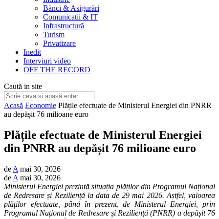
Bănci & Asigurări
Comunicatii & IT
Infrastructură
Turism
Privatizare
Inedit
Interviuri video
OFF THE RECORD
Caută in site
Acasă
Economie
Plățile efectuate de Ministerul Energiei din PNRR
au depășit 76 milioane euro
Plățile efectuate de Ministerul Energiei
din PNRR au depășit 76 milioane euro
de
A
mai 30, 2026
de
A
mai 30, 2026
Ministerul Energiei prezintă situația plăților din Programul Național
de Redresare și Reziliență la data de 29 mai 2026. Astfel, valoarea
plăților efectuate, până în prezent, de Ministerul Energiei, prin
Programul Național de Redresare și Reziliență (PNRR) a depășit 76